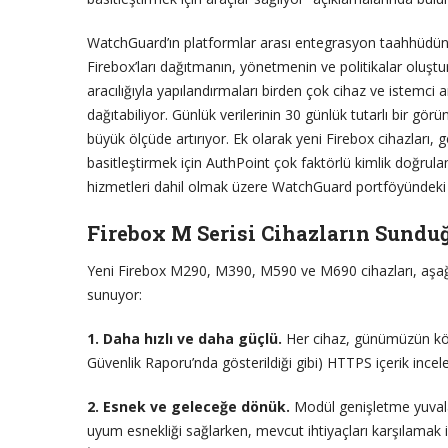
WatchGuard’ın platformlar arası entegrasyon taahhüdün
Firebox’ları dağıtmanın, yönetmenin ve politikalar oluştu
aracılığıyla yapılandırmaları birden çok cihaz ve istemci
dağıtabiliyor. Günlük verilerinin 30 günlük tutarlı bir g
büyük ölçüde artırıyor. Ek olarak yeni Firebox cihazları,
basitleştirmek için AuthPoint çok faktörlü kimlik doğr
hizmetleri dahil olmak üzere WatchGuard portföyündeki d
Firebox M Serisi Cihazların Sundu
Yeni Firebox M290, M390, M590 ve M690 cihazları, aşağıda
sunuyor:
1. Daha hızlı ve daha güçlü.
Her cihaz, günümüzün kötü 
Güvenlik Raporu’nda gösterildiği gibi) HTTPS içerik incel
2. Esnek ve geleceğe dönük.
Modül genişletme yuvala
uyum esnekliği sağlarken, mevcut ihtiyaçları karşılamak i