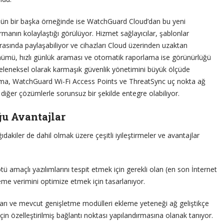
ün bir başka örneğinde ise WatchGuard Cloud’dan bu yeni
rmanın kolaylaştığı görülüyor. Hizmet sağlayıcılar, şablonlar
 arasında paylaşabiliyor ve cihazları Cloud üzerinden uzaktan
örünümü, hızlı günlük araması ve otomatik raporlama ise görünürlüğü
 geleneksel olarak karmaşık güvenlik yönetimini büyük ölçüde
ulama, WatchGuard Wi-Fi Access Points ve ThreatSync uç nokta ağ
iğer çözümlerle sorunsuz bir şekilde entegre olabiliyor.
ğu Avantajlar
kiler de dahil olmak üzere çeşitli iyileştirmeler ve avantajlar
amaçlı yazılımlarını tespit etmek için gerekli olan (en son İnternet
eme verimini optimize etmek için tasarlanıyor.
rı ve mevcut genişletme modülleri ekleme yeteneği ağ geliştikçe
çin özelleştirilmiş bağlantı noktası yapılandırmasına olanak tanıyor.