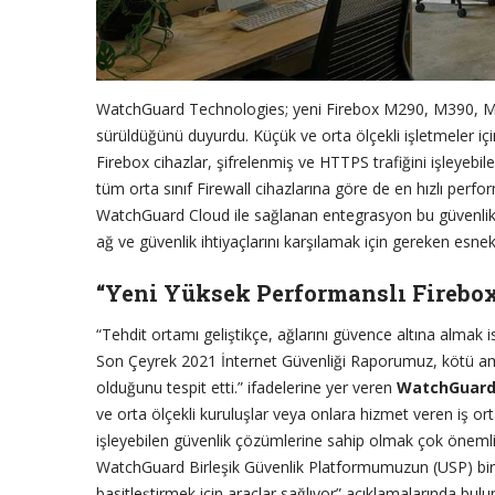
WatchGuard Technologies; yeni Firebox M290, M390, M59
sürüldüğünü duyurdu. Küçük ve orta ölçekli işletmeler iç
Firebox cihazlar, şifrelenmiş ve HTTPS trafiğini işleyebi
tüm orta sınıf Firewall cihazlarına göre de en hızlı perfor
WatchGuard Cloud ile sağlanan entegrasyon bu güvenlik d
ağ ve güvenlik ihtiyaçlarını karşılamak için gereken esnek
“Yeni Yüksek Performanslı Firebox 
“Tehdit ortamı geliştikçe, ağlarını güvence altına almak i
Son Çeyrek 2021 İnternet Güvenliği Raporumuz, kötü amaçl
olduğunu tespit etti.” ifadelerine yer veren
WatchGuard 
ve orta ölçekli kuruluşlar veya onlara hizmet veren iş ort
işleyebilen güvenlik çözümlerine sahip olmak çok önemlidi
WatchGuard Birleşik Güvenlik Platformumuzun (USP) bir p
basitleştirmek için araçlar sağlıyor” açıklamalarında bulu