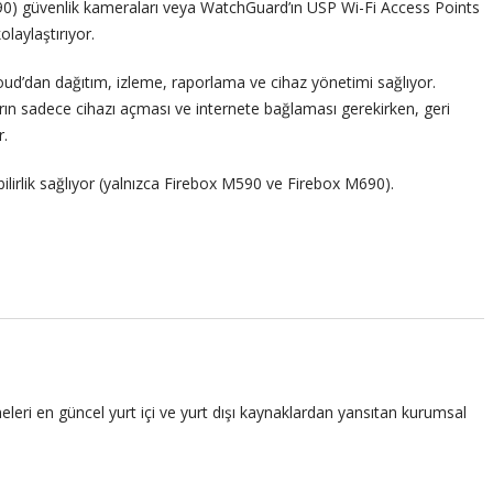
90) güvenlik kameraları veya WatchGuard’ın USP Wi-Fi Access Points
laylaştırıyor.
d’dan dağıtım, izleme, raporlama ve cihaz yönetimi sağlıyor.
rın sadece cihazı açması ve internete bağlaması gerekirken, geri
r.
lirlik sağlıyor (yalnızca Firebox M590 ve Firebox M690).
leri en güncel yurt içi ve yurt dışı kaynaklardan yansıtan kurumsal