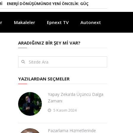
ERJI DÖNÜŞÜMÜNDE YENI ÖNCELIK: GÜÇLÜ ELEKTRIK ŞEBEKELERI
YAP
r
Makaleler
Epnext TV
Autonext
ARADIĞINIZ BIR ŞEY MI VAR?
YAZILARDAN SEÇMELER
Yapay Zeka’da Üçüncü Dalga
Zamanı
5 Kasım 2024
Pazarlama Hizmetlerinde