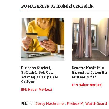
BU HABERLER DE İLGINIZI ÇEKEBILIR
E-ticaret Siteleri,
Deneme Kabininiz
Sağladığı Pek Çok
Hırsızları Çeken Bir
Avantajla Cazip Hale
Mıknatıs mı?
Geliyor
EPN Haber Merkezi
EPN Haber Merkezi
Etiketler:
Corey Nachreiner
,
Firebox M
,
WatchGuard