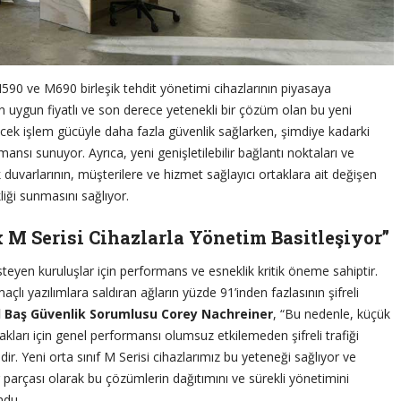
0 ve M690 birleşik tehdit yönetimi cihazlarının piyasaya
in uygun fiyatlı ve son derece yetenekli bir çözüm olan bu yeni
lecek işlem gücüyle daha fazla güvenlik sağlarken, şimdiye kadarki
mansı sunuyor. Ayrıca, yeni genişletilebilir bağlantı noktaları ve
uvarlarının, müşterilere ve hizmet sağlayıcı ortaklara ait değişen
liği sunmasını sağlıyor.
M Serisi Cihazlarla Yönetim Basitleşiyor”
steyen kuruluşlar için performans ve esneklik kritik öneme sahiptir.
ı yazılımlara saldıran ağların yüzde 91’inden fazlasının şifreli
Baş Güvenlik Sorumlusu Corey Nachreiner
, “Bu nedenle, küçük
akları için genel performansı olumsuz etkilemeden şifreli trafiği
r. Yeni orta sınıf M Serisi cihazlarımız bu yeteneği sağlıyor ve
arçası olarak bu çözümlerin dağıtımını ve sürekli yönetimini
ndu.