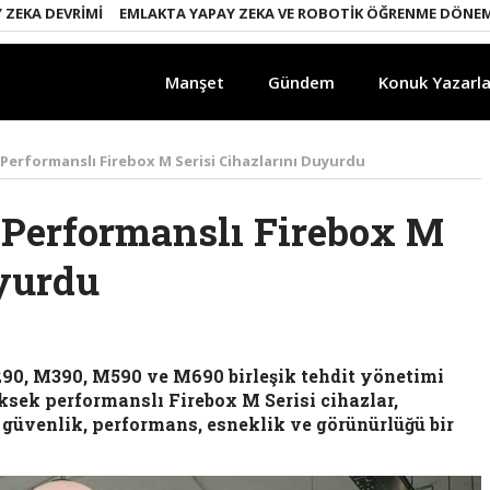
 DEVRIMI
EMLAKTA YAPAY ZEKA VE ROBOTIK ÖĞRENME DÖNEMI
EN
Manşet
Gündem
Konuk Yazarla
erformanslı Firebox M Serisi Cihazlarını Duyurdu
Performanslı Firebox M
uyurdu
90, M390, M590 ve M690 birleşik tehdit yönetimi
üksek performanslı Firebox M Serisi cihazlar,
güvenlik, performans, esneklik ve görünürlüğü bir