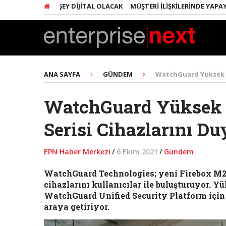
RINDA HER ŞEY DIJITAL OLACAK
MÜŞTERI İLIŞKILERINDE YAPAY ZEKA
ANA SAYFA
GÜNDEM
WatchGuard Yüksek P
WatchGuard Yüksek 
Serisi Cihazlarını D
EPN Haber Merkezi
/
6 Ekim 2021
/
Gündem
WatchGuard Technologies; yeni Firebox M2
cihazlarını kullanıcılar ile buluşturuyor. Y
WatchGuard Unified Security Platform için 
araya getiriyor.