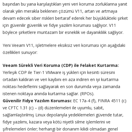
başından bu yana karşılaştıkları yeni veri koruma zorluklarına yanıt
olarak yılın merakla beklenen çözümü V11, artan ve artmaya
devam edecek siber riskleri bertaraf ederek her büyüklükteki şirket
için güvenilir güvenlik ve fidye yazılım koruması sağlıyor. V11
böylece şirketlere muntazam bir esneklik ve dayanıklılık sağlıyor.
Yeni Veeam V11, işletmelere eksiksiz veri koruması için aşağıdaki
özellikleri sunuyor:
Veeam Sürekli Veri Koruma (CDP) ile Felaket Kurtarma:
Yerleşik CDP ile Tier-1 VMware iş yükleri için kesinti süresini
ortadan kaldıran ve veri kaybını en aza indiren en iyi kurtarma
noktası hedeflerini sağlayarak en son durumda veya zamanda
istenen noktaya anında kurtarma sağlar. (RPOs).
Güvenilir Fidye Yazılım Koruması:
EC 17a-4 (f), FINRA 4511 (c)
ve CFTC 1.31 (c) – (d) düzenlemeleri ile uyumlu, sabit,
sağlamlaştırılmış Linux depolarıyla yedeklemeleri güvende tutar,
fidye yazılımı, kazara veya kötü niyetli silme işlemlerini ve
şifrelemeleri önler; herhangi bir donanım kilidi olmadan genel