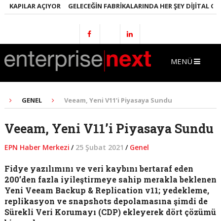
KAPILAR AÇIYOR
GELECEĞIN FABRIKALARINDA HER ŞEY DIJITAL OLACA
MENÜ
GENEL
Veeam, Yeni V11’i Piyasaya Sundu
Veeam, Yeni V11’i Piyasaya Sundu
EPN Haber Merkezi
/
25 Şubat 2021
/
Genel
Fidye yazılımını ve veri kaybını bertaraf eden
200’den fazla iyileştirmeye sahip merakla beklenen
Yeni Veeam Backup & Replication v11; yedekleme,
replikasyon ve snapshots depolamasına şimdi de
Sürekli Veri Korumayı (CDP) ekleyerek dört çözümü