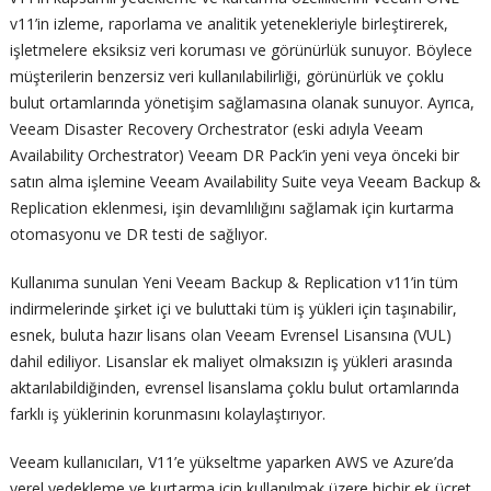
v11’in izleme, raporlama ve analitik yetenekleriyle birleştirerek,
işletmelere eksiksiz veri koruması ve görünürlük sunuyor. Böylece
müşterilerin benzersiz veri kullanılabilirliği, görünürlük ve çoklu
bulut ortamlarında yönetişim sağlamasına olanak sunuyor. Ayrıca,
Veeam Disaster Recovery Orchestrator (eski adıyla Veeam
Availability Orchestrator) Veeam DR Pack’in yeni veya önceki bir
satın alma işlemine Veeam Availability Suite veya Veeam Backup &
Replication eklenmesi, işin devamlılığını sağlamak için kurtarma
otomasyonu ve DR testi de sağlıyor.
Kullanıma sunulan Yeni Veeam Backup & Replication v11’in tüm
indirmelerinde şirket içi ve buluttaki tüm iş yükleri için taşınabilir,
esnek, buluta hazır lisans olan Veeam Evrensel Lisansına (VUL)
dahil ediliyor. Lisanslar ek maliyet olmaksızın iş yükleri arasında
aktarılabildiğinden, evrensel lisanslama çoklu bulut ortamlarında
farklı iş yüklerinin korunmasını kolaylaştırıyor.
Veeam kullanıcıları, V11’e yükseltme yaparken AWS ve Azure’da
yerel yedekleme ve kurtarma için kullanılmak üzere hiçbir ek ücret