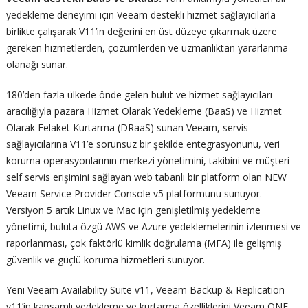
yedekleme deneyimi için Veeam destekli hizmet sağlayıcılarla
birlikte çalışarak V11’in değerini en üst düzeye çıkarmak üzere
gereken hizmetlerden, çözümlerden ve uzmanlıktan yararlanma
olanağı sunar.
180’den fazla ülkede önde gelen bulut ve hizmet sağlayıcıları
aracılığıyla pazara Hizmet Olarak Yedekleme (BaaS) ve Hizmet
Olarak Felaket Kurtarma (DRaaS) sunan Veeam, servis
sağlayıcılarına V11’e sorunsuz bir şekilde entegrasyonunu, veri
koruma operasyonlarının merkezi yönetimini, takibini ve müşteri
self servis erişimini sağlayan web tabanlı bir platform olan NEW
Veeam Service Provider Console v5 platformunu sunuyor.
Versiyon 5 artık Linux ve Mac için genişletilmiş yedekleme
yönetimi, buluta özgü AWS ve Azure yedeklemelerinin izlenmesi ve
raporlanması, çok faktörlü kimlik doğrulama (MFA) ile gelişmiş
güvenlik ve güçlü koruma hizmetleri sunuyor.
Yeni Veeam Availability Suite v11, Veeam Backup & Replication
v11’in kapsamlı yedekleme ve kurtarma özelliklerini Veeam ONE