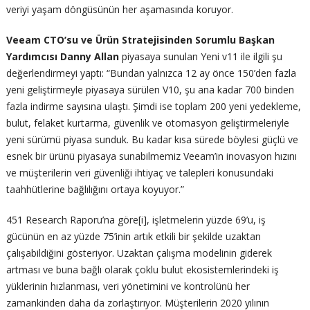
veriyi yaşam döngüsünün her aşamasında koruyor.
Veeam CTO’su ve Ürün Stratejisinden Sorumlu Başkan
Yardımcısı Danny Allan
piyasaya sunulan Yeni v11 ile ilgili şu
değerlendirmeyi yaptı: “Bundan yalnızca 12 ay önce 150’den fazla
yeni geliştirmeyle piyasaya sürülen V10, şu ana kadar 700 binden
fazla indirme sayısına ulaştı. Şimdi ise toplam 200 yeni yedekleme,
bulut, felaket kurtarma, güvenlik ve otomasyon geliştirmeleriyle
yeni sürümü piyasa sunduk. Bu kadar kısa sürede böylesi güçlü ve
esnek bir ürünü piyasaya sunabilmemiz Veeam’in inovasyon hızını
ve müşterilerin veri güvenliği ihtiyaç ve talepleri konusundaki
taahhütlerine bağlılığını ortaya koyuyor.”
451 Research Raporu’na göre[i], işletmelerin yüzde 69’u, iş
gücünün en az yüzde 75’inin artık etkili bir şekilde uzaktan
çalışabildiğini gösteriyor. Uzaktan çalışma modelinin giderek
artması ve buna bağlı olarak çoklu bulut ekosistemlerindeki iş
yüklerinin hızlanması, veri yönetimini ve kontrolünü her
zamankinden daha da zorlaştırıyor. Müşterilerin 2020 yılının