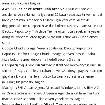
amaçlı sunuculara bağlıdır.
AWS S3 Glacier ve Azure Blob Archive:
Uzun vadede veri
arşivleme ve saklama maliyetlerini 20 kata kadar azaltır ve manuel
bant yönetimini Amazon S3 Glacier için yeni yerel destekle
değiştirir. Glacier Deep Archive dahil olmak üzere Veeam Scale-out
Backup Repository ™ Archive Tier ile uçtan uca yedekleme yaşam
döngüsü yönetimi aracılığıyla Microsoft Azure Arşiv Depolaması
sunar.
Google Cloud Storage: Veeam Scale-out Backup Repository
Capacity Tier for Google Cloud Storage için yeni destek, daha
fazla bulut nesnesi depolama hedefi seçeneği sunar.
Genişletişmiş Anlık Kurtarma:
Instant VM Recovery’nin öncüsü
Microsoft SQL, Oracle veritabanları ve NAS dosya paylaşımları için
güçlü anlık kurtarma ile en düşük kurtarma süresi hedeflerine
(RTO’lar) ulaşılmasını sağlar.
Mac için YENİ Veeam Agent: Microsoft Windows, Linux, IBM AIX
ve Oracle Solaris için mevcut Veeam Agent’lara katılarak her türlü
macOS cihazı için son kullanıcı veri yedeklemesi sağlar.
Veeam destekli BaaS ve DRaaS:
Tam anlamıyla yönetilen bir