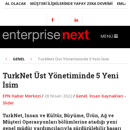
OLACAK
MÜŞTERI İLIŞKILERINDE YAPAY ZEKA DEVRIMI
EMLAKTA YAPA
MENÜ
GENEL
TurkNet Üst Yönetiminde 5 Yeni İsim
TurkNet Üst Yönetiminde 5 Yeni
İsim
EPN Haber Merkezi
/
28 Nisan 2022
/
Genel
,
İnsan Kaynakları -
Slider
TurkNet, İnsan ve Kültür, Büyüme, Ürün, Ağ ve
Müşteri Operasyonları bölümlerine atadığı yeni
genel müdür yardımcılarıyla sürdürülebilir başarı