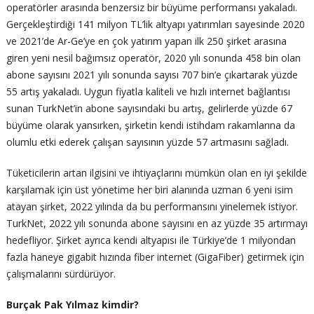
operatörler arasında benzersiz bir büyüme performansı yakaladı.
Gerçekleştirdiği 141 milyon TL’lik altyapı yatırımları sayesinde 2020
ve 2021’de Ar-Ge’ye en çok yatırım yapan ilk 250 şirket arasına
giren yeni nesil bağımsız operatör, 2020 yılı sonunda 458 bin olan
abone sayısını 2021 yılı sonunda sayısı 707 bin’e çıkartarak yüzde
55 artış yakaladı. Uygun fiyatla kaliteli ve hızlı internet bağlantısı
sunan TurkNet’in abone sayısındaki bu artış, gelirlerde yüzde 67
büyüme olarak yansırken, şirketin kendi istihdam rakamlarına da
olumlu etki ederek çalışan sayısının yüzde 57 artmasını sağladı.
Tüketicilerin artan ilgisini ve ihtiyaçlarını mümkün olan en iyi şekilde
karşılamak için üst yönetime her biri alanında uzman 6 yeni isim
atayan şirket, 2022 yılında da bu performansını yinelemek istiyor.
TurkNet, 2022 yılı sonunda abone sayısını en az yüzde 35 artırmayı
hedefliyor. Şirket ayrıca kendi altyapısı ile Türkiye’de 1 milyondan
fazla haneye gigabit hızında fiber internet (GigaFiber) getirmek için
çalışmalarını sürdürüyor.
Burçak Pak Yılmaz kimdir?