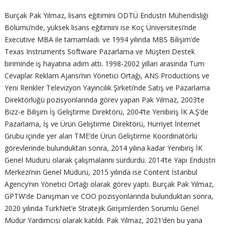
Burçak Pak Yılmaz, lisans eğitimini ODTÜ Endüstri Mühendisliği
Bölümü’nde, yüksek lisans eğitimini ise Koç Üniversitesi’nde
Executive MBA ile tamamladı. ve 1994 yılında MBS Bilişim’de
Texas Instruments Software Pazarlama ve Müşteri Destek
biriminde iş hayatına adım attı. 1998-2002 yılları arasında Tüm
Cevaplar Reklam Ajansı’nın Yönetici Ortağı, ANS Productions ve
Yeni Renkler Televizyon Yayıncılık Şirketi’nde Satış ve Pazarlama
Direktörlüğü pozisyonlarında görev yapan Pak Yılmaz, 2003’te
Bizz-e Bilişim İş Geliştirme Direktörü, 2004’te Yenibiriş İK A.Ş’de
Pazarlama, İş ve Ürün Geliştirme Direktörü, Hürriyet İnternet
Grubu içinde yer alan TME’de Ürün Geliştirme Koordinatörlü
görevlerinde bulunduktan sonra, 2014 yılına kadar Yenibiriş İK
Genel Müdürü olarak çalışmalarını sürdürdü. 2014’te Yapı Endüstri
Merkezi’nin Genel Müdürü, 2015 yılında ise Content İstanbul
Agency’nin Yönetici Ortağı olarak görev yaptı. Burçak Pak Yılmaz,
GPTW’de Danışman ve COO pozisyonlarında bulunduktan sonra,
2020 yılında TurkNet’e Stratejik Girişimlerden Sorumlu Genel
Müdür Yardımcısı olarak katıldı. Pak Yılmaz, 2021’den bu yana