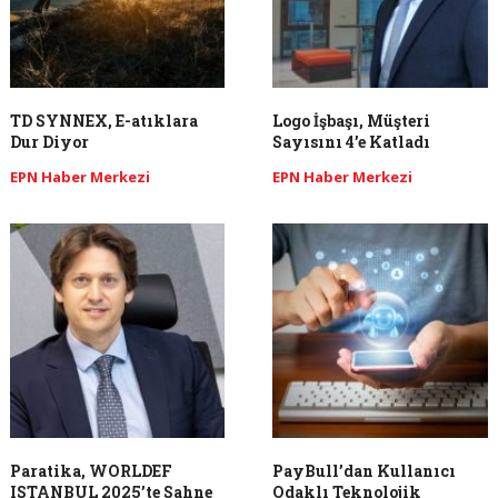
TD SYNNEX, E-atıklara
Logo İşbaşı, Müşteri
Dur Diyor
Sayısını 4’e Katladı
EPN Haber Merkezi
EPN Haber Merkezi
Paratika, WORLDEF
PayBull’dan Kullanıcı
ISTANBUL 2025’te Sahne
Odaklı Teknolojik