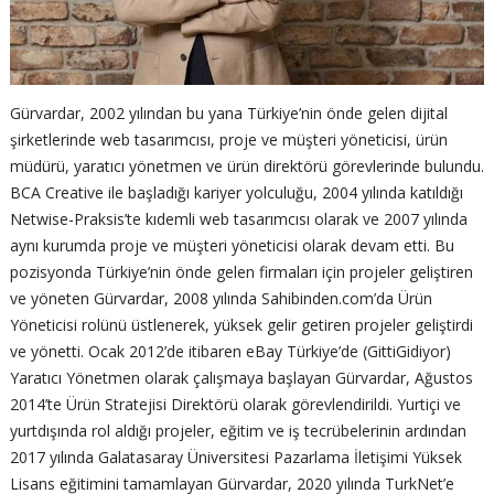
Gürvardar, 2002 yılından bu yana Türkiye’nin önde gelen dijital
şirketlerinde web tasarımcısı, proje ve müşteri yöneticisi, ürün
müdürü, yaratıcı yönetmen ve ürün direktörü görevlerinde bulundu.
BCA Creative ile başladığı kariyer yolculuğu, 2004 yılında katıldığı
Netwise-Praksis’te kıdemli web tasarımcısı olarak ve 2007 yılında
aynı kurumda proje ve müşteri yöneticisi olarak devam etti. Bu
pozisyonda Türkiye’nin önde gelen firmaları için projeler geliştiren
ve yöneten Gürvardar, 2008 yılında Sahibinden.com’da Ürün
Yöneticisi rolünü üstlenerek, yüksek gelir getiren projeler geliştirdi
ve yönetti. Ocak 2012’de itibaren eBay Türkiye’de (GittiGidiyor)
Yaratıcı Yönetmen olarak çalışmaya başlayan Gürvardar, Ağustos
2014’te Ürün Stratejisi Direktörü olarak görevlendirildi. Yurtiçi ve
yurtdışında rol aldığı projeler, eğitim ve iş tecrübelerinin ardından
2017 yılında Galatasaray Üniversitesi Pazarlama İletişimi Yüksek
Lisans eğitimini tamamlayan Gürvardar, 2020 yılında TurkNet’e