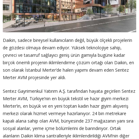
Daikin, sadece bireysel kullanıcıların değil, büyük ölçekli projelerin
de gözdesi olmaya devam ediyor. Yüksek teknolojiye sahip,
çevreci ve tasarruf sağlayıcı geniş ürün gamıyla bugüne kadar
birçok önemli projenin iklimlendirme çözüm ortağı olan Daikin, en
son olarak İstanbul Merter’de halen yapımı devam eden Sentez
Merter AVM projesinde yer aldı.
Sentez Gayrimenkul Yatırım A.Ş. tarafından hayata geçirilen Sentez
Merter AVM, Türkiye’nin en büyük tekstil ve hazır giyim merkezi
Merter’in, en büyük ve en yeni toptan kadın hazır giyim alışveriş
merkezi olarak hizmet vermeye hazırlanıyor. 24 bin metrekare
kapalı alana sahip olan AVM, bünyesinde 237 mağazanın yanı sıra
sosyal alanlar, yeme içme bölümlerini de barındırıyor. Ortak
alanların Daikin klima santralleriyle iklimlendirildiği AVM’nin diğer