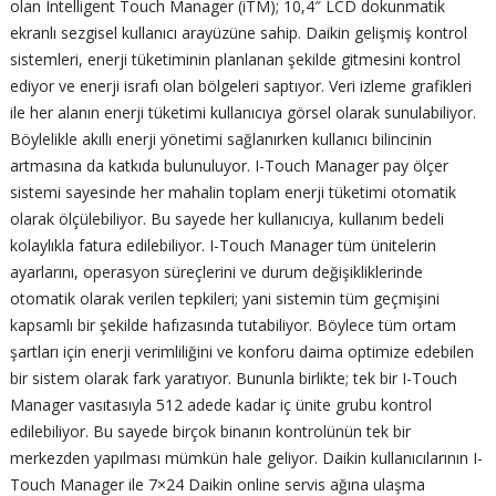
olan Intelligent Touch Manager (iTM); 10,4″ LCD dokunmatik
ekranlı sezgisel kullanıcı arayüzüne sahip. Daikin gelişmiş kontrol
sistemleri, enerji tüketiminin planlanan şekilde gitmesini kontrol
ediyor ve enerji israfı olan bölgeleri saptıyor. Veri izleme grafikleri
ile her alanın enerji tüketimi kullanıcıya görsel olarak sunulabiliyor.
Böylelikle akıllı enerji yönetimi sağlanırken kullanıcı bilincinin
artmasına da katkıda bulunuluyor. I-Touch Manager pay ölçer
sistemi sayesinde her mahalin toplam enerji tüketimi otomatik
olarak ölçülebiliyor. Bu sayede her kullanıcıya, kullanım bedeli
kolaylıkla fatura edilebiliyor. I-Touch Manager tüm ünitelerin
ayarlarını, operasyon süreçlerini ve durum değişikliklerinde
otomatik olarak verilen tepkileri; yani sistemin tüm geçmişini
kapsamlı bir şekilde hafızasında tutabiliyor. Böylece tüm ortam
şartları için enerji verimliliğini ve konforu daima optimize edebilen
bir sistem olarak fark yaratıyor. Bununla birlikte; tek bir I-Touch
Manager vasıtasıyla 512 adede kadar iç ünite grubu kontrol
edilebiliyor. Bu sayede birçok binanın kontrolünün tek bir
merkezden yapılması mümkün hale geliyor. Daikin kullanıcılarının I-
Touch Manager ile 7×24 Daikin online servis ağına ulaşma