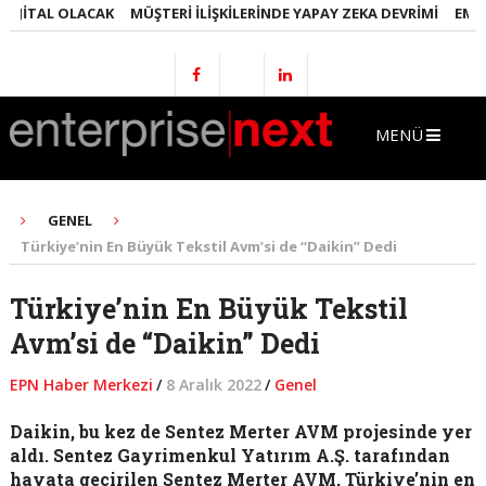
ITAL OLACAK
MÜŞTERI İLIŞKILERINDE YAPAY ZEKA DEVRIMI
EMLAKTA
MENÜ
GENEL
Türkiye’nin En Büyük Tekstil Avm’si de “Daikin” Dedi
Türkiye’nin En Büyük Tekstil
Avm’si de “Daikin” Dedi
EPN Haber Merkezi
/
8 Aralık 2022
/
Genel
Daikin, bu kez de Sentez Merter AVM projesinde yer
aldı. Sentez Gayrimenkul Yatırım A.Ş. tarafından
hayata geçirilen Sentez Merter AVM, Türkiye’nin en