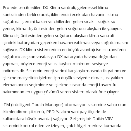
Projede tercih edilen DX Klima santrali, geleneksel klima
santralinden farklı olarak, iklimlendirilecek olan havanın ısıtma –
soğutma işlemini kazan ve chillerden gelen sıcak – soğuk su
yerine, klima dış ünitesinden gelen soğutucu akışkan ile yapıyor.
Klima dış ünitesinden gelen soğutucu akışkan klima santrali
içindeki bataryadan geçerken havanın ısıtılması veya soğutulmasını
sağlıyor. DX klima sistemlerinin en büyük avantajı ise ısı transferini
soğutucu akışkan vasıtasıyla DX bataryada havaya doğrudan
yapması, böylece enerji ve ısı kaybını minimum seviyeye
indirmesidir. Sistemin enerji verimi karşılaştırmasında ilk yatırım ve
işletme maliyetinin işletme için düşük seviyede olması, ısı yalıtım
elemanlarının seçiminde ve işletme sırasında enerji tasarrufu
bakımından en uygun çözümü veren sistem olarak öne çıkıyor.
iTM (Intelligent Touch Manager) otomasyon sistemine sahip olan
iklimlendirme çözümü, PPD Yazılımı yani pay ölçerle de
kullanıcılara büyük avantaj sağlıyor. Gelişmiş bir Daikin VRV
sistemini kontrol eden ve izleyen, çok bölgeli merkezi kumanda