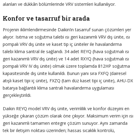
alanları ve dükkân bölümlerinde VRV sistemleri kullanılıyor.
Konfor ve tasarruf bir arada
Projenin iklimlendirmesinde Daikin’in tasarruf sunan çözümleri yer
alıyor. Isıtma ve soğutma talebi ısı geri kazanımlı VRV dış ünite, ısı
pompalı VRV dış ünite ve kaset tip iç üniteler ile havalandırma
talebi klima santral ile sağlandı. 34 adet REYQ (hava soğutmalı ısı
geri kazanımlı VRV dış ünite) ve 14 adet RXYQ (hava soğutmalı ısı
pompalı VRV IV dış ünite) olmak üzere toplamda 812HP soğutma
kapasitesinde dış ünite kullanıldı. Bunun yanı sıra FXFQ (dairesel
atışlı kaset tipi iç ünite), FXZQ (tam düz kaset tipi iç ünite), AHU-DX
batarya bağlantılı klima santrali havalandırma uygulaması
gerçekleştirildi.
Daikin REYQ model VRV dış ünite, verimlilik ve konfor düzeyini en
yükseğe çıkaran çözüm olarak öne çıkıyor. Maksimum verim için ısı
geri kazanımlı tamamen entegre çözüm sunuyor. Aynı zamanda
tek bir iletişim noktası üzerinden; hassas sıcaklık kontrolü,