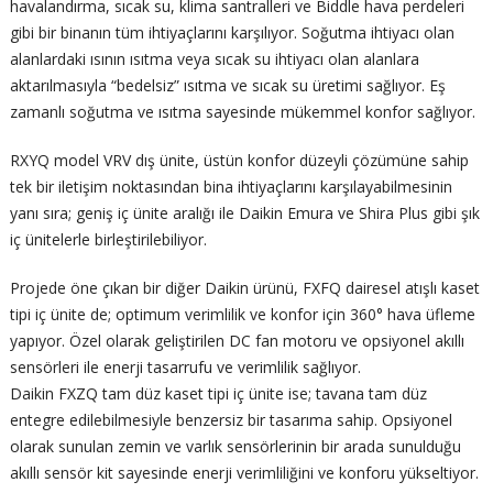
havalandırma, sıcak su, klima santralleri ve Biddle hava perdeleri
gibi bir binanın tüm ihtiyaçlarını karşılıyor. Soğutma ihtiyacı olan
alanlardaki ısının ısıtma veya sıcak su ihtiyacı olan alanlara
aktarılmasıyla “bedelsiz” ısıtma ve sıcak su üretimi sağlıyor. Eş
zamanlı soğutma ve ısıtma sayesinde mükemmel konfor sağlıyor.
RXYQ model VRV dış ünite, üstün konfor düzeyli çözümüne sahip
tek bir iletişim noktasından bina ihtiyaçlarını karşılayabilmesinin
yanı sıra; geniş iç ünite aralığı ile Daikin Emura ve Shira Plus gibi şık
iç ünitelerle birleştirilebiliyor.
Projede öne çıkan bir diğer Daikin ürünü, FXFQ dairesel atışlı kaset
tipi iç ünite de; optimum verimlilik ve konfor için 360° hava üfleme
yapıyor. Özel olarak geliştirilen DC fan motoru ve opsiyonel akıllı
sensörleri ile enerji tasarrufu ve verimlilik sağlıyor.
Daikin FXZQ tam düz kaset tipi iç ünite ise; tavana tam düz
entegre edilebilmesiyle benzersiz bir tasarıma sahip. Opsiyonel
olarak sunulan zemin ve varlık sensörlerinin bir arada sunulduğu
akıllı sensör kit sayesinde enerji verimliliğini ve konforu yükseltiyor.