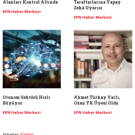
Alanları Kontrol Altında
Taraftarlarına Yapay
Zekâ Uyarısı
EPN Haber Merkezi
EPN Haber Merkezi
Otonom Sektörü Hızlı
Ahmet Türkay Varlı,
Büyüyor
Ozan YK Üyesi Oldu
EPN Haber Merkezi
EPN Haber Merkezi
Etiketler:
Daikin