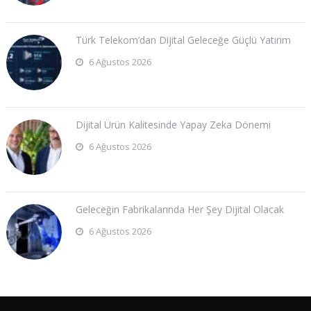
Türk Telekom’dan Dijital Geleceğe Güçlü Yatırım
6 Ağustos 2026
Dijital Ürün Kalitesinde Yapay Zeka Dönemi
6 Ağustos 2026
Geleceğin Fabrikalarında Her Şey Dijital Olacak
6 Ağustos 2026