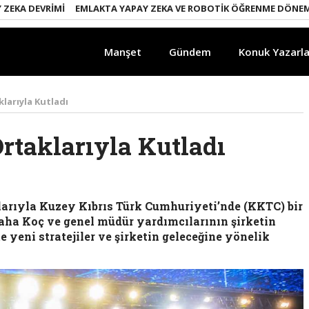
 DEVRIMI
EMLAKTA YAPAY ZEKA VE ROBOTIK ÖĞRENME DÖNEMI
EN
Manşet
Gündem
Konuk Yazarla
aklarıyla Kutladı
Ortaklarıyla Kutladı
klarıyla Kuzey Kıbrıs Türk Cumhuriyeti’nde (KKTC) bir
Taha Koç ve genel müdür yardımcılarının şirketin
e yeni stratejiler ve şirketin geleceğine yönelik