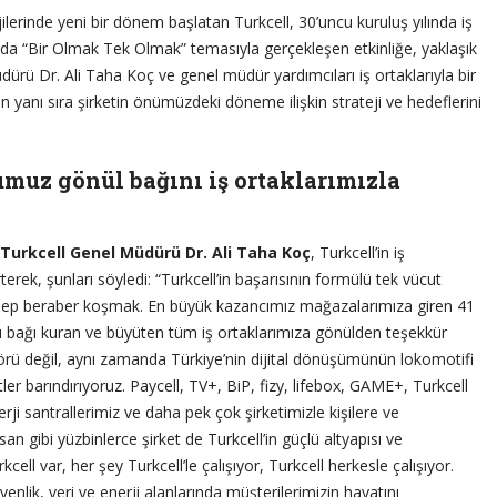
ojilerinde yeni bir dönem başlatan Turkcell, 30’uncu kuruluş yılında iş
ında “Bir Olmak Tek Olmak” temasıyla gerçekleşen etkinliğe, yaklaşık
üdürü Dr. Ali Taha Koç ve genel müdür yardımcıları iş ortaklarıyla bir
in yanı sıra şirketin önümüzdeki döneme ilişkin strateji ve hedeflerini
umuz gönül bağını iş ortaklarımızla
Turkcell Genel Müdürü Dr. Ali Taha Koç
, Turkcell’in iş
irterek, şunları söyledi: “Turkcell’in başarısının formülü tek vücut
e hep beraber koşmak. En büyük kazancımız mağazalarımıza giren 41
u bağı kuran ve büyüten tüm iş ortaklarımıza gönülden teşekkür
örü değil, aynı zamanda Türkiye’nin dijital dönüşümünün lokomotifi
r barındırıyoruz. Paycell, TV+, BiP, fizy, lifebox, GAME+, Turkcell
rji santrallerimiz ve daha pek çok şirketimizle kişilere ve
an gibi yüzbinlerce şirket de Turkcell’in güçlü altyapısı ve
cell var, her şey Turkcell’le çalışıyor, Turkcell herkesle çalışıyor.
lik, veri ve enerji alanlarında müşterilerimizin hayatını