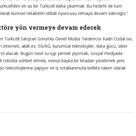
rkcell’den en az bir Turkcell daha çıkarmak. Bu hedefe de tüm
’i olarak küresel rekabetin iddialı oyuncusu olmaya devam edeceğiz.”
sektöre yön vermeye devam edecek
n Turkcell Satıştan Sorumlu Genel Müdür Yardımcısı Kadri Özdal ise,
nterneti, akıllı ev, 5G/6G, kurumsal teknolojiler, data gücü, siber
ok rol alacak. Bugün nasıl su içip yemek yiyorsak, sosyal medyada
kli robotla sohbet etmek, evinizi başka bir kıtadan yönetmek yeni
n teknolojilerine yapıyor ve iş ortaklarımızla birlikte takım olarak