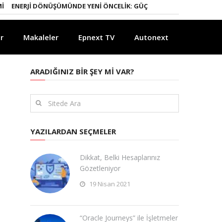
ERJI DÖNÜŞÜMÜNDE YENI ÖNCELIK: GÜÇLÜ ELEKTRIK ŞEBEKELERI
YAP
r
Makaleler
Epnext TV
Autonext
ARADIĞINIZ BIR ŞEY MI VAR?
YAZILARDAN SEÇMELER
Dikkat, Belki Hesaplarınız
Gözetleniyor
19 Nisan 2021
“Oracle Journeys” ile İşletmeler