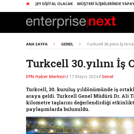
RINDA HER ŞEY DIJITAL OLACAK
MÜŞTERI İLIŞKILERINDE YAPAY ZEKA
ANA SAYFA
GENEL
Turkcell 30.yılını İş Ort
Turkcell 30.yılını İş 
EPN Haber Merkezi
/
17 Mayıs 2024
/
Genel
Turkcell, 30. kuruluş yıldönümünde iş orta
araya geldi. Turkcell Genel Müdürü Dr. Ali 
kilometre taşlarını değerlendirdiği etkinlikt
paylaşımlarda bulunuldu.