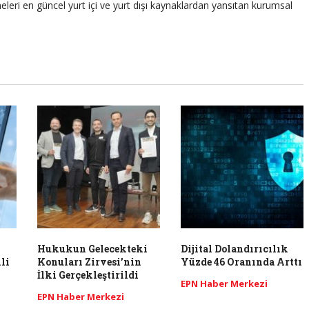
leri en güncel yurt içi ve yurt dışı kaynaklardan yansıtan kurumsal
Hukukun Gelecekteki
Dijital Dolandırıcılık
li
Konuları Zirvesi’nin
Yüzde 46 Oranında Arttı
İlki Gerçekleştirildi
EPN Haber Merkezi
EPN Haber Merkezi