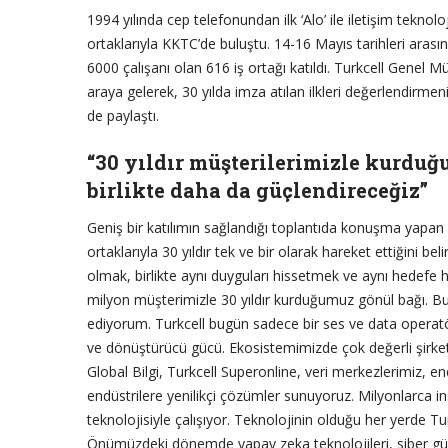
1994 yılında cep telefonundan ilk ‘Alo’ ile iletişim teknol
ortaklarıyla KKTC’de buluştu. 14-16 Mayıs tarihleri aras
6000 çalışanı olan 616 iş ortağı katıldı. Turkcell Genel M
araya gelerek, 30 yılda imza atılan ilkleri değerlendirmen
de paylaştı.
“30 yıldır müşterilerimizle kurduğ
birlikte daha da güçlendireceğiz”
Geniş bir katılımın sağlandığı toplantıda konuşma yapan
ortaklarıyla 30 yıldır tek ve bir olarak hareket ettiğini bel
olmak, birlikte aynı duyguları hissetmek ve aynı hedef
milyon müşterimizle 30 yıldır kurduğumuz gönül bağı. B
ediyorum. Turkcell bugün sadece bir ses ve data operat
ve dönüştürücü gücü. Ekosistemimizde çok değerli şirketle
Global Bilgi, Turkcell Superonline, veri merkezlerimiz, ene
endüstrilere yenilikçi çözümler sunuyoruz. Milyonlarca ins
teknolojisiyle çalışıyor. Teknolojinin olduğu her yerde Turk
Önümüzdeki dönemde yapay zeka teknolojileri, siber güven