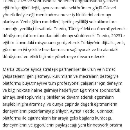
Teedo, 2025 ve sonrasındaki hedefleri doğrultusunda yalnızca
eğitim içeriğini değil, aynı zamanda sektörün en güçlü C-level
yöneticileriyle eğitmen kadrosunu ve iş birliklerini artırmayı
planlıyor. Yeni eğitim modelleri, içerik çeşitliliği ve katılımcılara
sunduğu yenilikçi fırsatlarla Teedo, Türkiye’deki en önemli yetenek
dönüşüm platformlarından biri olmayı sürdürecek. Teedo, 2025’te
eğitim alanındaki misyonunu genişleterek Türkiye’nin dijitalleşen iş
gücüne en iyi şekilde hazırlanmasını sağlayacak ve bu alandaki
dönüşümü en etkili biçimde yönetmeye devam edecek.
Marka 2025’te ayrıca stratejik partnerlikler ile ürün ve hizmet
yelpazelerini genişletmeyi, kurumların ve mecraların desteğiyle
platformu büyütmeyi ve tüm profesyonel çalışanlar için deneyim
ve bilgi noktası haline gelmeyi hedefliyor. Eğitimlere sponsorluk
almayı, sivil toplumla iş birliklerine devam ederek eğitimlerin
erişilebilirliğini artırmayı ve dünya çapında değerli eğitmenlerin
deneyimlerini pazarlamayı planlıyor. Ayrıca Teedo, Connect
platformu ile eğitmenlerin bir araya gelip bağlantı kuracağı,
deneyimlerini ve içgörülerini paylaşacağı yeni bir network ortamı