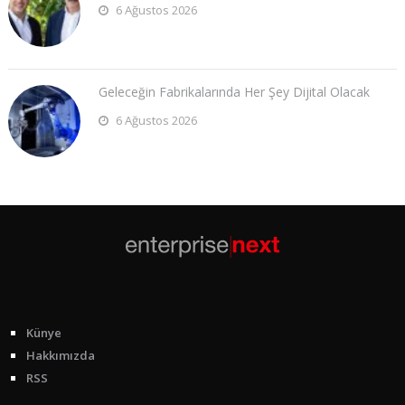
6 Ağustos 2026
Geleceğin Fabrikalarında Her Şey Dijital Olacak
6 Ağustos 2026
Künye
Hakkımızda
RSS