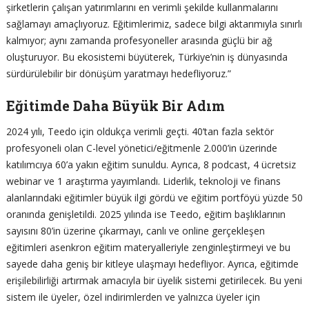
şirketlerin çalışan yatırımlarını en verimli şekilde kullanmalarını
sağlamayı amaçlıyoruz. Eğitimlerimiz, sadece bilgi aktarımıyla sınırlı
kalmıyor; aynı zamanda profesyoneller arasında güçlü bir ağ
oluşturuyor. Bu ekosistemi büyüterek, Türkiye’nin iş dünyasında
sürdürülebilir bir dönüşüm yaratmayı hedefliyoruz.”
Eğitimde Daha Büyük Bir Adım
2024 yılı, Teedo için oldukça verimli geçti. 40’tan fazla sektör
profesyoneli olan C-level yönetici/eğitmenle 2.000’in üzerinde
katılımcıya 60’a yakın eğitim sunuldu. Ayrıca, 8 podcast, 4 ücretsiz
webinar ve 1 araştırma yayımlandı. Liderlik, teknoloji ve finans
alanlarındaki eğitimler büyük ilgi gördü ve eğitim portföyü yüzde 50
oranında genişletildi. 2025 yılında ise Teedo, eğitim başlıklarının
sayısını 80’in üzerine çıkarmayı, canlı ve online gerçekleşen
eğitimleri asenkron eğitim materyalleriyle zenginleştirmeyi ve bu
sayede daha geniş bir kitleye ulaşmayı hedefliyor. Ayrıca, eğitimde
erişilebilirliği artırmak amacıyla bir üyelik sistemi getirilecek. Bu yeni
sistem ile üyeler, özel indirimlerden ve yalnızca üyeler için