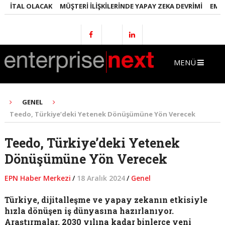
ITAL OLACAK
MÜŞTERI İLIŞKILERINDE YAPAY ZEKA DEVRIMI
EMLAKTA
MENÜ
GENEL
Teedo, Türkiye’deki Yetenek Dönüşümüne Yön Verecek
Teedo, Türkiye’deki Yetenek
Dönüşümüne Yön Verecek
EPN Haber Merkezi
/
18 Aralık 2024
/
Genel
Türkiye, dijitalleşme ve yapay zekanın etkisiyle
hızla dönüşen iş dünyasına hazırlanıyor.
Araştırmalar, 2030 yılına kadar binlerce yeni