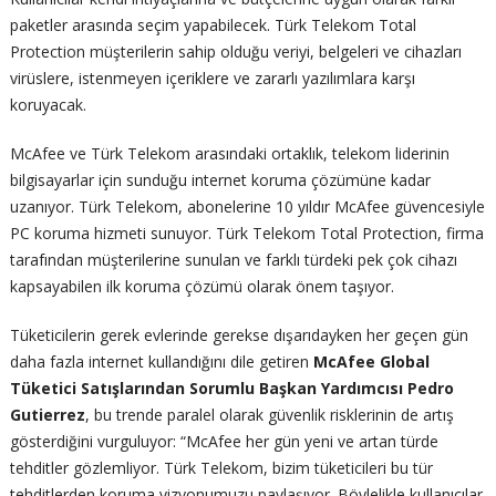
paketler arasında seçim yapabilecek. Türk Telekom Total
Protection müşterilerin sahip olduğu veriyi, belgeleri ve cihazları
virüslere, istenmeyen içeriklere ve zararlı yazılımlara karşı
koruyacak.
McAfee ve Türk Telekom arasındaki ortaklık, telekom liderinin
bilgisayarlar için sunduğu internet koruma çözümüne kadar
uzanıyor. Türk Telekom, abonelerine 10 yıldır McAfee güvencesiyle
PC koruma hizmeti sunuyor. Türk Telekom Total Protection, firma
tarafından müşterilerine sunulan ve farklı türdeki pek çok cihazı
kapsayabilen ilk koruma çözümü olarak önem taşıyor.
Tüketicilerin gerek evlerinde gerekse dışarıdayken her geçen gün
daha fazla internet kullandığını dile getiren
McAfee Global
Tüketici Satışlarından Sorumlu Başkan Yardımcısı Pedro
Gutierrez
, bu trende paralel olarak güvenlik risklerinin de artış
gösterdiğini vurguluyor: “McAfee her gün yeni ve artan türde
tehditler gözlemliyor. Türk Telekom, bizim tüketicileri bu tür
tehditlerden koruma vizyonumuzu paylaşıyor. Böylelikle kullanıcılar