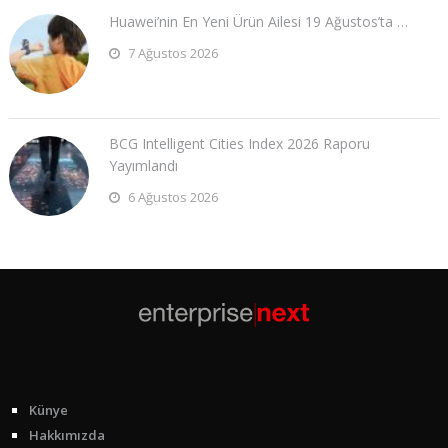
Huawei’nin En Yeni Ürün Ailesi 19 Ağustos’ta …
7 Ağustos 2026
BCG Intelligent Cities Index 2026 Raporu
Yayımlandı
6 Ağustos 2026
Künye
Hakkımızda