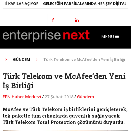
I KAPILAR AÇIYOR
GELECEĞIN FABRIKALARINDA HER ŞEY DIJITAL OLA
MENÜ
GÜNDEM
Türk Telekom ve McAfee’den Yeni İş Birliği
Türk Telekom ve McAfee’den Yeni
İş Birliği
EPN Haber Merkezi
/
27 Şubat 2018
/
Gündem
McAfee ve Türk Telekom iş birliklerini genişleterek,
tek paketle tüm cihazlarda güvenlik sağlayacak
Türk Telekom Total Protection çözümünü duyurdu.