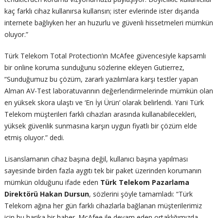
kaç farklı cihaz kullanırsa kullansın; ister evlerinde ister dışarıda
internete bağlıyken her an huzurlu ve güvenli hissetmeleri mümkün
oluyor.”
Türk Telekom Total Protection’ın McAfee güvencesiyle kapsamlı
bir online koruma sunduğunu sözlerine ekleyen Gutierrez,
“Sunduğumuz bu çözüm, zararlı yazılımlara karşı testler yapan
Alman AV-Test laboratuvarının değerlendirmelerinde mümkün olan
en yüksek skora ulaştı ve ‘En İyi Ürün’ olarak belirlendi. Yani Türk
Telekom müşterileri farklı cihazları arasında kullanabilecekleri,
yüksek güvenlik sunmasına karşın uygun fiyatlı bir çözüm elde
etmiş oluyor.” dedi.
Lisanslamanın cihaz başına değil, kullanıcı başına yapılması
sayesinde birden fazla aygıtı tek bir paket üzerinden korumanın
mümkün olduğunu ifade eden
Türk Telekom Pazarlama
Direktörü Hakan Dursun
, sözlerini şöyle tamamladı: “Türk
Telekom ağına her gün farklı cihazlarla bağlanan müşterilerimiz
için bu harika bir haber. McAfee ile devam eden ortaklığımızda