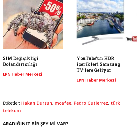
SIM Değişikliği
YouTube’un HDR
Dolandırıcılığı
içerikleri Samsung
TV’lere Geliyor
EPN Haber Merkezi
EPN Haber Merkezi
Etiketler:
Hakan Dursun
,
mcafee
,
Pedro Gutierrez
,
türk
telekom
ARADIĞINIZ BIR ŞEY MI VAR?