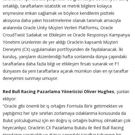
ortaklığı, taraftarların istatistik ve metrik bilgilere kolayca
erişmesine imkan sağlamak ve böylece kendilerini pistteki
aksiyona daha yakın hissetmelerine olanak tanımak amacıyla
aralarında Oracle Unity Müşteri Verileri Platformu, Oracle
CroudTwist Sadakat ve Etkileşim ve Oracle Responsys Kampanya
Yönetimi ürünlerinin de yer aldığı Oracle’ın kapsamlı Müşteri
Deneyimi (CX) uygulamaları portföyünden de faydalanacak. İki
kuruluş, yarışların düzenlendiği hafta sonlarında dünya çapındaki
taraftarlara daha fazla bilgi ve etkileşim fırsatı sunarak ve F1
dünyasını da yeni taraftarlara açarak mümkün olan en iyi taraftar
deneyimini sunmayı umuyor.
Red Bull Racing Pazarlama Yöneticisi Oliver Hughes
, şunları
ekliyor:
“Oracle gibi önemli bir iş ortağını Formula Bir’e getirmekten ve
yaptığımız her işte sınırları zorlamaya odaklanma konusunda da
Bulut yolculuğumuz için en doğru iş ortağını bulmuş olmaktan çok
heyecanlıyız. Oracle’ın CX Pazarlama Bulutu ile Red Bull Racing
Honda’nın yaratıcılığı ve dünya çapındaki taraftar tabanının bir