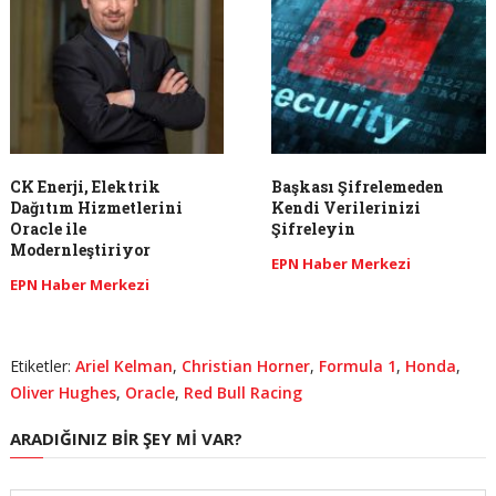
CK Enerji, Elektrik
Başkası Şifrelemeden
Dağıtım Hizmetlerini
Kendi Verilerinizi
Oracle ile
Şifreleyin
Modernleştiriyor
EPN Haber Merkezi
EPN Haber Merkezi
Etiketler:
Ariel Kelman
,
Christian Horner
,
Formula 1
,
Honda
,
Oliver Hughes
,
Oracle
,
Red Bull Racing
ARADIĞINIZ BIR ŞEY MI VAR?