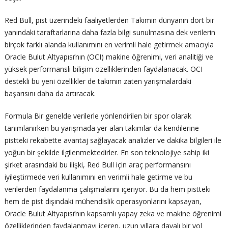
Red Bull, pist üzerindeki faaliyetlerden Takımın dünyanın dört bir
yanındaki taraftarlarına daha fazla bilgi sunulmasına dek verilerin
birçok farklı alanda kullanımını en verimli hale getirmek amacıyla
Oracle Bulut Altyapısı’nın (OCI) makine öğrenimi, veri analitiği ve
yüksek performanslı bilişim özelliklerinden faydalanacak. OCI
destekli bu yeni özellikler de takımın zaten yarışmalardaki
başarısını daha da artıracak.
Formula Bir genelde verilerle yönlendirilen bir spor olarak
tanımlanırken bu yarışmada yer alan takımlar da kendilerine
pistteki rekabette avantaj sağlayacak analizler ve dakika bilgileri ile
yoğun bir şekilde ilgilenmektedirler. En son teknolojiye sahip iki
şirket arasındaki bu ilişki, Red Bull için araç performansını
iyileştirmede veri kullanımını en verimli hale getirme ve bu
verilerden faydalanma çalışmalarını içeriyor. Bu da hem pistteki
hem de pist dışındaki mühendislik operasyonlarını kapsayan,
Oracle Bulut Altyapısı’nın kapsamlı yapay zeka ve makine öğrenimi
özelliklerinden faydalanmayı içeren, uzun yıllara dayalı bir yol