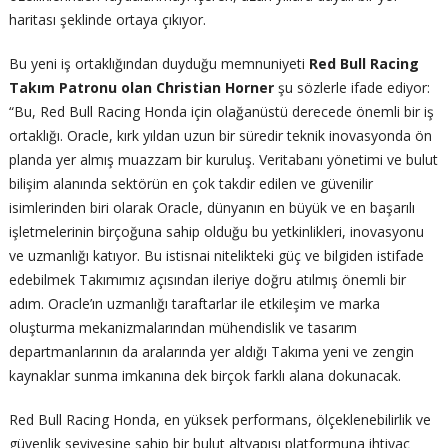
haritası şeklinde ortaya çıkıyor.
Bu yeni iş ortaklığından duyduğu memnuniyeti
Red Bull Racing
Takım Patronu olan Christian Horner
şu sözlerle ifade ediyor:
“Bu, Red Bull Racing Honda için olağanüstü derecede önemli bir iş
ortaklığı. Oracle, kırk yıldan uzun bir süredir teknik inovasyonda ön
planda yer almış muazzam bir kuruluş. Veritabanı yönetimi ve bulut
bilişim alanında sektörün en çok takdir edilen ve güvenilir
isimlerinden biri olarak Oracle, dünyanın en büyük ve en başarılı
işletmelerinin birçoğuna sahip olduğu bu yetkinlikleri, inovasyonu
ve uzmanlığı katıyor. Bu istisnai nitelikteki güç ve bilgiden istifade
edebilmek Takımımız açısından ileriye doğru atılmış önemli bir
adım. Oracle’ın uzmanlığı taraftarlar ile etkileşim ve marka
oluşturma mekanizmalarından mühendislik ve tasarım
departmanlarının da aralarında yer aldığı Takıma yeni ve zengin
kaynaklar sunma imkanına dek birçok farklı alana dokunacak.
Red Bull Racing Honda, en yüksek performans, ölçeklenebilirlik ve
güvenlik seviyesine sahip bir bulut altyapısı platformuna ihtiyaç