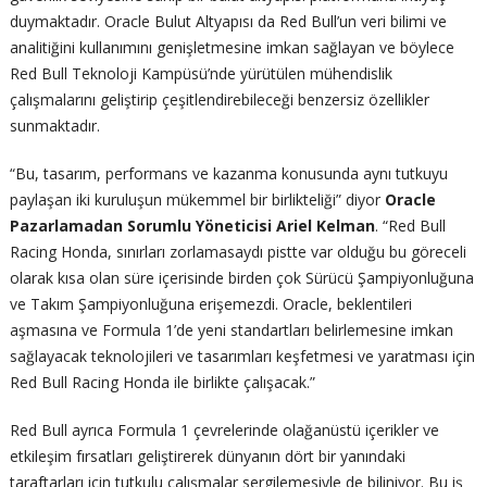
duymaktadır. Oracle Bulut Altyapısı da Red Bull’un veri bilimi ve
analitiğini kullanımını genişletmesine imkan sağlayan ve böylece
Red Bull Teknoloji Kampüsü’nde yürütülen mühendislik
çalışmalarını geliştirip çeşitlendirebileceği benzersiz özellikler
sunmaktadır.
“Bu, tasarım, performans ve kazanma konusunda aynı tutkuyu
paylaşan iki kuruluşun mükemmel bir birlikteliği” diyor
Oracle
Pazarlamadan Sorumlu Yöneticisi Ariel Kelman
. “Red Bull
Racing Honda, sınırları zorlamasaydı pistte var olduğu bu göreceli
olarak kısa olan süre içerisinde birden çok Sürücü Şampiyonluğuna
ve Takım Şampiyonluğuna erişemezdi. Oracle, beklentileri
aşmasına ve Formula 1’de yeni standartları belirlemesine imkan
sağlayacak teknolojileri ve tasarımları keşfetmesi ve yaratması için
Red Bull Racing Honda ile birlikte çalışacak.”
Red Bull ayrıca Formula 1 çevrelerinde olağanüstü içerikler ve
etkileşim fırsatları geliştirerek dünyanın dört bir yanındaki
taraftarları için tutkulu çalışmalar sergilemesiyle de biliniyor. Bu iş