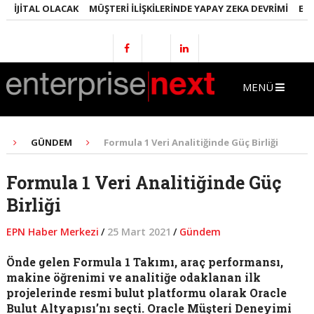
JITAL OLACAK
MÜŞTERI İLIŞKILERINDE YAPAY ZEKA DEVRIMI
EMLAKT
MENÜ
GÜNDEM
Formula 1 Veri Analitiğinde Güç Birliği
Formula 1 Veri Analitiğinde Güç
Birliği
EPN Haber Merkezi
/
25 Mart 2021
/
Gündem
Önde gelen Formula 1 Takımı, araç performansı,
makine öğrenimi ve analitiğe odaklanan ilk
projelerinde resmi bulut platformu olarak Oracle
Bulut Altyapısı’nı seçti. Oracle Müşteri Deneyimi