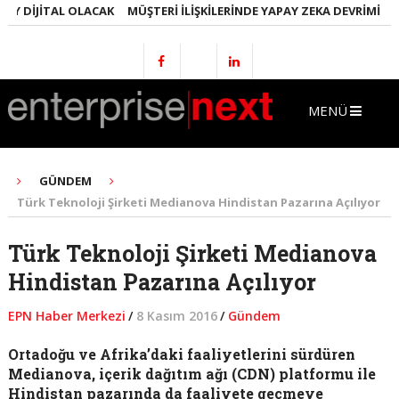
Y DIJITAL OLACAK
MÜŞTERI İLIŞKILERINDE YAPAY ZEKA DEVRIMI
EML
MENÜ
GÜNDEM
Türk Teknoloji Şirketi Medianova Hindistan Pazarına Açılıyor
Türk Teknoloji Şirketi Medianova
Hindistan Pazarına Açılıyor
EPN Haber Merkezi
/
8 Kasım 2016
/
Gündem
Ortadoğu ve Afrika’daki faaliyetlerini sürdüren
Medianova, içerik dağıtım ağı (CDN) platformu ile
Hindistan pazarında da faaliyete geçmeye