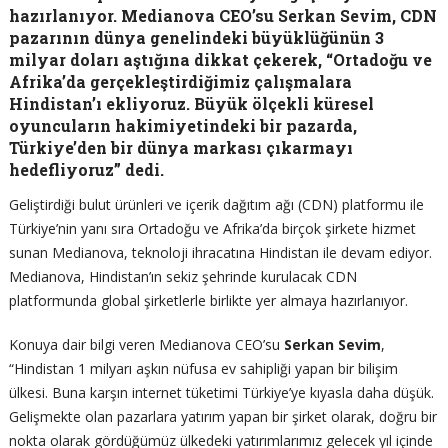
hazırlanıyor. Medianova CEO’su Serkan Sevim, CDN
pazarının dünya genelindeki büyüklüğünün 3
milyar doları aştığına dikkat çekerek, “Ortadoğu ve
Afrika’da gerçekleştirdiğimiz çalışmalara
Hindistan’ı ekliyoruz. Büyük ölçekli küresel
oyuncuların hakimiyetindeki bir pazarda,
Türkiye’den bir dünya markası çıkarmayı
hedefliyoruz” dedi.
Geliştirdiği bulut ürünleri ve içerik dağıtım ağı (CDN) platformu ile
Türkiye’nin yanı sıra Ortadoğu ve Afrika’da birçok şirkete hizmet
sunan Medianova, teknoloji ihracatına Hindistan ile devam ediyor.
Medianova, Hindistan’ın sekiz şehrinde kurulacak CDN
platformunda global şirketlerle birlikte yer almaya hazırlanıyor.
Konuya dair bilgi veren Medianova CEO’su
Serkan Sevim
,
“Hindistan 1 milyarı aşkın nüfusa ev sahipliği yapan bir bilişim
ülkesi. Buna karşın internet tüketimi Türkiye’ye kıyasla daha düşük.
Gelişmekte olan pazarlara yatırım yapan bir şirket olarak, doğru bir
nokta olarak gördüğümüz ülkedeki yatırımlarımız gelecek yıl içinde