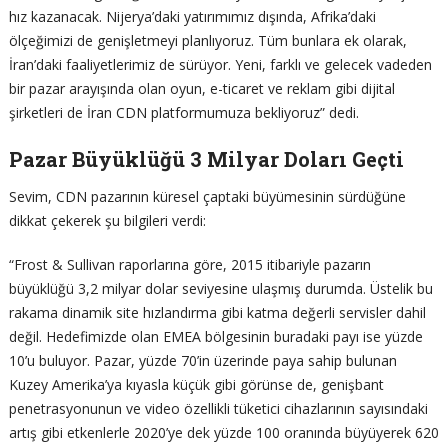
hız kazanacak. Nijerya’daki yatırımımız dışında, Afrika’daki
ölçeğimizi de genişletmeyi planlıyoruz. Tüm bunlara ek olarak,
İran’daki faaliyetlerimiz de sürüyor. Yeni, farklı ve gelecek vadeden
bir pazar arayışında olan oyun, e-ticaret ve reklam gibi dijital
şirketleri de İran CDN platformumuza bekliyoruz” dedi.
Pazar Büyüklüğü 3 Milyar Doları Geçti
Sevim, CDN pazarının küresel çaptaki büyümesinin sürdüğüne
dikkat çekerek şu bilgileri verdi:
“Frost & Sullivan raporlarına göre, 2015 itibariyle pazarın
büyüklüğü 3,2 milyar dolar seviyesine ulaşmış durumda. Üstelik bu
rakama dinamik site hızlandırma gibi katma değerli servisler dahil
değil. Hedefimizde olan EMEA bölgesinin buradaki payı ise yüzde
10’u buluyor. Pazar, yüzde 70’in üzerinde paya sahip bulunan
Kuzey Amerika’ya kıyasla küçük gibi görünse de, genişbant
penetrasyonunun ve video özellikli tüketici cihazlarının sayısındaki
artış gibi etkenlerle 2020’ye dek yüzde 100 oranında büyüyerek 620