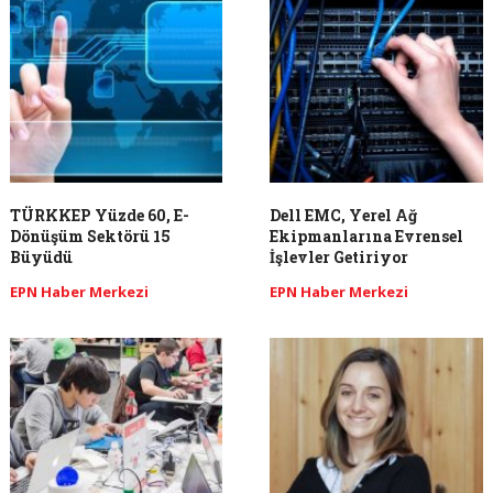
TÜRKKEP Yüzde 60, E-
Dell EMC, Yerel Ağ
Dönüşüm Sektörü 15
Ekipmanlarına Evrensel
Büyüdü
İşlevler Getiriyor
EPN Haber Merkezi
EPN Haber Merkezi