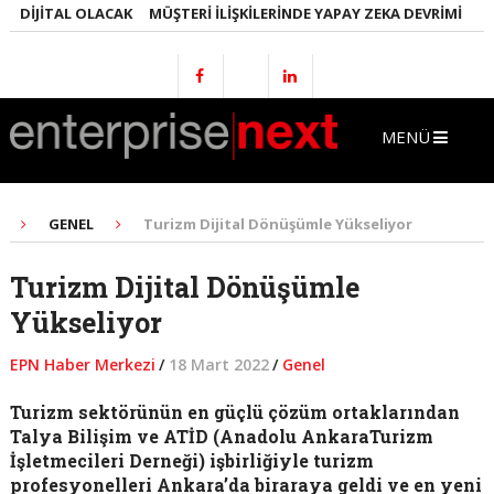
DIJITAL OLACAK
MÜŞTERI İLIŞKILERINDE YAPAY ZEKA DEVRIMI
EMLA
MENÜ
GENEL
Turizm Dijital Dönüşümle Yükseliyor
Turizm Dijital Dönüşümle
Yükseliyor
EPN Haber Merkezi
/
18 Mart 2022
/
Genel
Turizm sektörünün en güçlü çözüm ortaklarından
Talya Bilişim ve ATİD (Anadolu AnkaraTurizm
İşletmecileri Derneği) işbirliğiyle turizm
profesyonelleri Ankara’da biraraya geldi ve en yeni