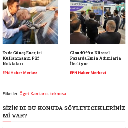
Evde Güneş Enerjisi
CloudOffix Küresel
Kullanmanın Püf
Pazarda Emin Adımlarla
Noktaları
İlerliyor
EPN Haber Merkezi
EPN Haber Merkezi
Etiketler:
Öget Kantarcı
,
teknosa
SIZIN DE BU KONUDA SÖYLEYECEKLERINIZ
MI VAR?