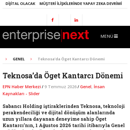
DIJITAL OLACAK
MÜŞTERI İLIŞKILERINDE YAPAY ZEKA DEVRIMI
EMLA
MENÜ
GENEL
Teknosa’da Öget Kantarcı Dönemi
Teknosa’da Öget Kantarcı Dönemi
EPN Haber Merkezi
/
9 Temmuz 2026
/
Genel
,
İnsan
Kaynakları - Slider
Sabancı Holding iştiraklerinden Teknosa, teknoloji
perakendeciliği ve dijital dönüşüm alanlarında
uzun yıllara dayanan deneyime sahip Öget
Kantarcı’nın, 1 Ağustos 2026 tarihi itibarıyla Genel