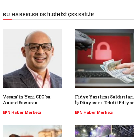
BU HABERLER DE İLGINIZI ÇEKEBILIR
Veeam’in Yeni CEO’su
Fidye Yazılımı Saldırıları
Anand Eswaran
İş Dünyasını Tehdit Ediyor
EPN Haber Merkezi
EPN Haber Merkezi