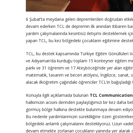
6 Şubat’ta meydana gelen depremlerden doğrudan etkile
devam ederken TCL de depremin ilk anından itibaren baş
yardım çalışmalarında kesintisiz iletişimi desteklemek içi
yapan TCL, bu kez bölgedeki çocukların eğitimine destek
TCL, bu destek kapsamında Türkiye Eğitim Gönüllüleri 
ve Adıyaman’da kurduğu toplam 15 konteyner eğitim merkez
parkı ve 31 öğrenim ve 17 Ateşböceği’nde yer alan eğitim
matematik, tasarım ve beceri atölyesi, İngilizce, sana
alacak ilköğretim çağındaki öğrenciler TCL’in bağışladığı t
Konuyla ilgili açıklamada bulunan
TCL Communication 
halkımızın acısını derinden paylaştığımızı bir kez daha b
görmüş bölge halkına destekte bulunmaya devam ediyoruz
Bu nedenle yardımlarımızın sürekliliğine özen gösterirke
bölgedeki anlamlı çalışmalarını destekliyoruz. Uzun vadel
devam etmekte zorlanan çocukların yanında yer alarak de