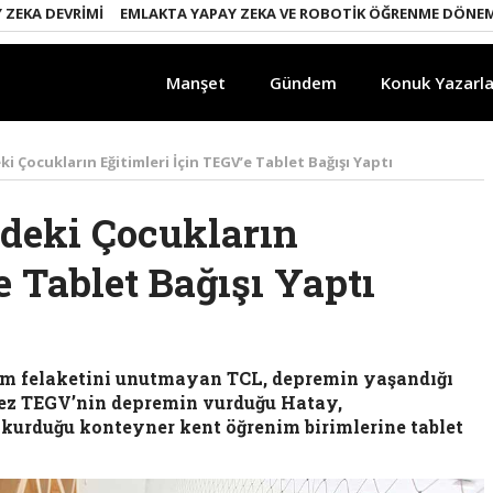
 DEVRIMI
EMLAKTA YAPAY ZEKA VE ROBOTIK ÖĞRENME DÖNEMI
EN
Manşet
Gündem
Konuk Yazarla
 Çocukların Eğitimleri İçin TEGV’e Tablet Bağışı Yaptı
deki Çocukların
e Tablet Bağışı Yaptı
em felaketini unutmayan TCL, depremin yaşandığı
kez TEGV’nin depremin vurduğu Hatay,
rduğu konteyner kent öğrenim birimlerine tablet