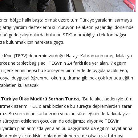
nen bölge halkı başta olmak üzere tüm Türkiye yaralarını sarmaya
lattığı yardım desteklerini sürdürüyor. Felaketin yaşandığı dönemde
n bölgede çalışmalarda bulunan STK’lar aracılığıyla telefon bağışı
te bulunmak için harekete geçti.
Vakfı’nın (TEGV) depremin vurduğu Hatay, Kahramanmaraş, Malatya
ine tablet bağışladı. TEGV’nin 24 farklı ilde yer alan, 7 eğitim
 içeriklerinin hepsi bu konteyner birimlerde de uygulanacak. Fen,
t, sosyal duygusal öğrenme, okuma, drama gibi pek çok konuda eğitim
abletleri kullanacak.
Türkiye Ülke Müdürü Serhan Tunca
, “Bu felaket nedeniyle tüm
elirtmek isterim. TCL olarak bizler de bu süreçte depremlerden zarar
. Bu sürecin ne kadar zorlu ve uzun süreceğinin de farkındayız.
n süreçten etkilenen çocukları da odağımıza alıyor ve TEGV’in
i yardım planlarımızda yer alan bu bağışımızla da eğitim hayatlarına
premin yıkıcı etkisini onlardan bir nebze de olsa uzak tutmayı