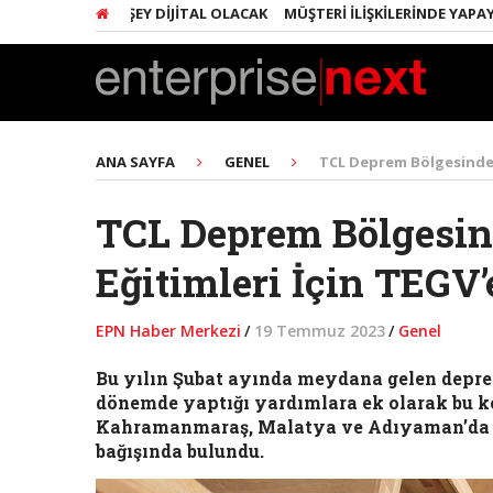
RINDA HER ŞEY DIJITAL OLACAK
MÜŞTERI İLIŞKILERINDE YAPAY ZEKA
ANA SAYFA
GENEL
TCL Deprem Bölgesindeki
TCL Deprem Bölgesin
Eğitimleri İçin TEGV’
EPN Haber Merkezi
/
19 Temmuz 2023
/
Genel
Bu yılın Şubat ayında meydana gelen depr
dönemde yaptığı yardımlara ek olarak bu 
Kahramanmaraş, Malatya ve Adıyaman’da ku
bağışında bulundu.