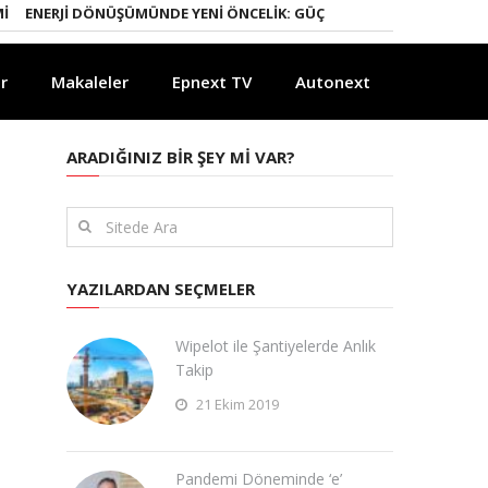
ERJI DÖNÜŞÜMÜNDE YENI ÖNCELIK: GÜÇLÜ ELEKTRIK ŞEBEKELERI
YAP
r
Makaleler
Epnext TV
Autonext
ARADIĞINIZ BIR ŞEY MI VAR?
YAZILARDAN SEÇMELER
Wipelot ile Şantiyelerde Anlık
Takip
21 Ekim 2019
Pandemi Döneminde ‘e’