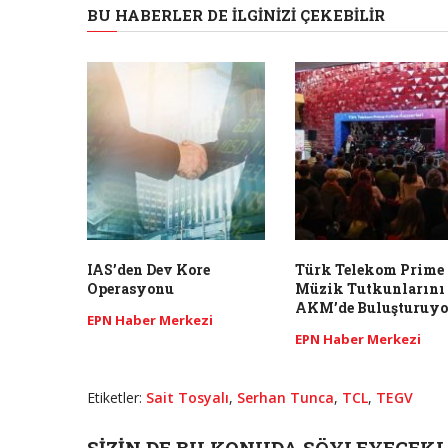
BU HABERLER DE İLGINIZI ÇEKEBILIR
IAS’den Dev Kore
Türk Telekom Prime
Operasyonu
Müzik Tutkunlarını
AKM’de Buluşturuyo
EPN Haber Merkezi
EPN Haber Merkezi
Etiketler:
Sait Tosyalı
,
Serhan Tunca
,
TCL
,
TEGV
SIZIN DE BU KONUDA SÖYLEYECEKL