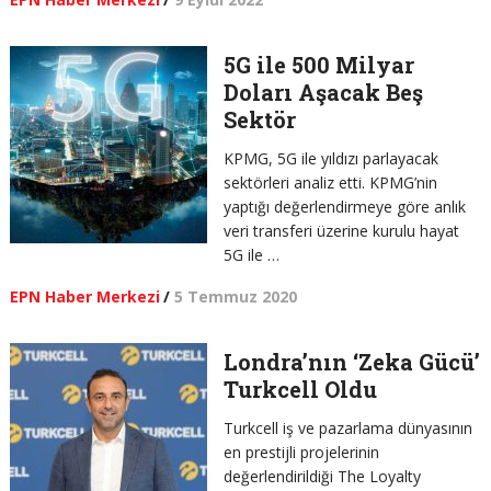
5G ile 500 Milyar
Doları Aşacak Beş
Sektör
KPMG, 5G ile yıldızı parlayacak
sektörleri analiz etti. KPMG’nin
yaptığı değerlendirmeye göre anlık
veri transferi üzerine kurulu hayat
5G ile …
EPN Haber Merkezi
/
5 Temmuz 2020
Londra’nın ‘Zeka Gücü’
Turkcell Oldu
Turkcell iş ve pazarlama dünyasının
en prestijli projelerinin
değerlendirildiği The Loyalty