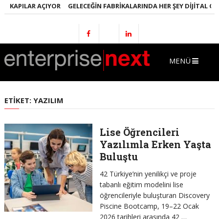
APILAR AÇIYOR
GELECEĞIN FABRIKALARINDA HER ŞEY DIJITAL OLACAK
MENÜ
ETIKET:
YAZILIM
Lise Öğrencileri
Yazılımla Erken Yaşta
Buluştu
42 Türkiye’nin yenilikçi ve proje
tabanlı eğitim modelini lise
öğrencileriyle buluşturan Discovery
Piscine Bootcamp, 19–22 Ocak
2026 tarihleri arasında 42 …