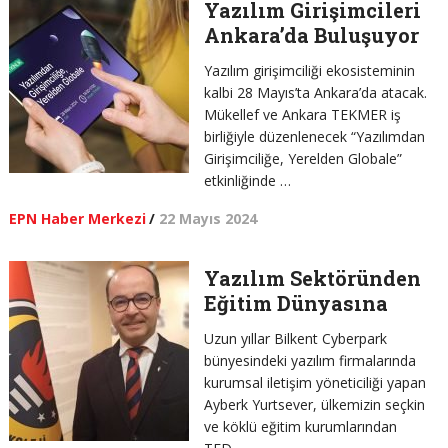
Yazılım Girişimcileri
Ankara’da Buluşuyor
Yazılım girişimciliği ekosisteminin
kalbi 28 Mayıs’ta Ankara’da atacak.
Mükellef ve Ankara TEKMER iş
birliğiyle düzenlenecek “Yazılımdan
Girişimciliğe, Yerelden Globale”
etkinliğinde …
EPN Haber Merkezi
/
22 Mayıs 2024
Yazılım Sektöründen
Eğitim Dünyasına
Uzun yıllar Bilkent Cyberpark
bünyesindeki yazılım firmalarında
kurumsal iletişim yöneticiliği yapan
Ayberk Yurtsever, ülkemizin seçkin
ve köklü eğitim kurumlarından