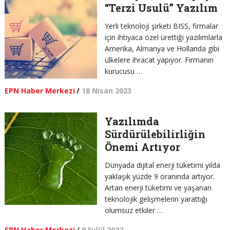
“Terzi Usulü” Yazılım
Yerli teknoloji şirketi BISS, firmalar
için ihtiyaca özel ürettiği yazılımlarla
Amerika, Almanya ve Hollanda gibi
ülkelere ihracat yapıyor. Firmanın
kurucusu …
EPN Haber Merkezi
/
18 Nisan 2023
Yazılımda
Sürdürülebilirliğin
Önemi Artıyor
Dünyada dijital enerji tüketimi yılda
yaklaşık yüzde 9 oranında artıyor.
Artan enerji tüketimi ve yaşanan
teknolojik gelişmelerin yarattığı
olumsuz etkiler …
EPN Haber Merkezi
/
9 Eylül 2022