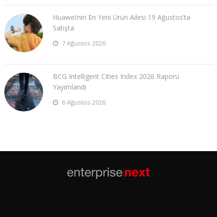
Huawei’nin En Yeni Ürün Ailesi 19 Ağustos’ta
Satışta
7 Ağustos 2026
BCG Intelligent Cities Index 2026 Raporu
Yayımlandı
6 Ağustos 2026