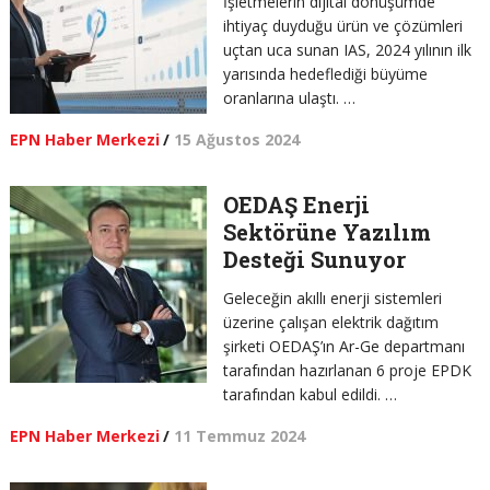
İşletmelerin dijital dönüşümde
ihtiyaç duyduğu ürün ve çözümleri
uçtan uca sunan IAS, 2024 yılının ilk
yarısında hedeflediği büyüme
oranlarına ulaştı. …
EPN Haber Merkezi
/
15 Ağustos 2024
OEDAŞ Enerji
Sektörüne Yazılım
Desteği Sunuyor
Geleceğin akıllı enerji sistemleri
üzerine çalışan elektrik dağıtım
şirketi OEDAŞ’ın Ar-Ge departmanı
tarafından hazırlanan 6 proje EPDK
tarafından kabul edildi. …
EPN Haber Merkezi
/
11 Temmuz 2024