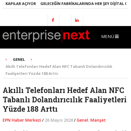
KAPILAR AÇIYOR
GELECEĞIN FABRIKALARINDA HER ŞEY DIJITAL OLACA
MENÜ
GENEL
Akıllı Telefonları Hedef Alan NFC Tabanlı Dolandırıcılık
Faaliyetleri Yüzde 188 Arttı
Akıllı Telefonları Hedef Alan NFC
Tabanlı Dolandırıcılık Faaliyetleri
Yüzde 188 Arttı
EPN Haber Merkezi
/
26 Mayıs 2026
/
Genel
,
Manşet