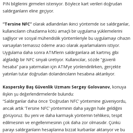
PIN bilgilerini girmeleri isteniyor. Böylece kart verileri doğrudan
saldırganların eline geçiyor.
“Tersine NFC”
olarak adlandırılan ikinci yöntemde ise saldırganlar,
kullanıcıların cihazlarına kötü amaçlı bir uygulama yüklemelerini
sağlıyor ve sosyal mühendislik yöntemleriyle bu uygulamayı cihazın
varsayılan temassız ödeme aracı olarak ayarlamalarını istiyor.
Uygulama daha sonra ATM’lerin saldırganlara ait kartmış gibi
algıladığı bir NFC sinyali üretiyor. Kullanıcılar, sözde “güvenli
hesaba” para yatırmaları için ATM’ye yönlendirilirken, gerçekte
yatırılan tutar doğrudan dolandırıcıların hesabına aktarılıyor.
Kaspersky Baş Güvenlik Uzmanı Sergey Golovanov
, konuya
ilişkin şu değerlendirmelerde bulundu:
“Saldırganlar daha önce ‘Doğrudan NFC’ yöntemine güveniyordu,
ancak artık ‘Tersine NFC’ yönteminin daha yaygın hale geldiğini
görüyoruz. Bu yeni ve daha karmaşık yöntemin tehlikesi, tespit
edilmesinin ve engellenmesinin çok daha zor olmasıdır. Çünkü
parayı saldırganların hesaplarına bizzat kurbanlar aktarıyor ve bu