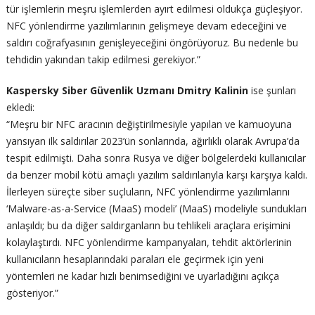
tür işlemlerin meşru işlemlerden ayırt edilmesi oldukça güçleşiyor.
NFC yönlendirme yazılımlarının gelişmeye devam edeceğini ve
saldırı coğrafyasının genişleyeceğini öngörüyoruz. Bu nedenle bu
tehdidin yakından takip edilmesi gerekiyor.”
Kaspersky Siber Güvenlik Uzmanı Dmitry Kalinin
ise şunları
ekledi:
“Meşru bir NFC aracının değiştirilmesiyle yapılan ve kamuoyuna
yansıyan ilk saldırılar 2023’ün sonlarında, ağırlıklı olarak Avrupa’da
tespit edilmişti. Daha sonra Rusya ve diğer bölgelerdeki kullanıcılar
da benzer mobil kötü amaçlı yazılım saldırılarıyla karşı karşıya kaldı.
İlerleyen süreçte siber suçluların, NFC yönlendirme yazılımlarını
‘Malware-as-a-Service (MaaS) modeli’ (MaaS) modeliyle sundukları
anlaşıldı; bu da diğer saldırganların bu tehlikeli araçlara erişimini
kolaylaştırdı. NFC yönlendirme kampanyaları, tehdit aktörlerinin
kullanıcıların hesaplarındaki paraları ele geçirmek için yeni
yöntemleri ne kadar hızlı benimsediğini ve uyarladığını açıkça
gösteriyor.”