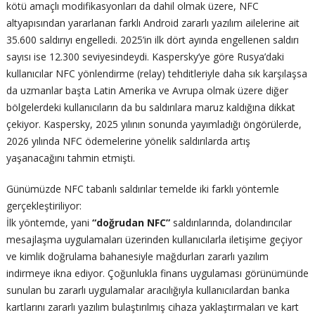
kötü amaçlı modifikasyonları da dahil olmak üzere, NFC
altyapısından yararlanan farklı Android zararlı yazılım ailelerine ait
35.600 saldırıyı engelledi. 2025’in ilk dört ayında engellenen saldırı
sayısı ise 12.300 seviyesindeydi. Kaspersky’ye göre Rusya’daki
kullanıcılar NFC yönlendirme (relay) tehditleriyle daha sık karşılaşsa
da uzmanlar başta Latin Amerika ve Avrupa olmak üzere diğer
bölgelerdeki kullanıcıların da bu saldırılara maruz kaldığına dikkat
çekiyor. Kaspersky, 2025 yılının sonunda yayımladığı öngörülerde,
2026 yılında NFC ödemelerine yönelik saldırılarda artış
yaşanacağını tahmin etmişti.
Günümüzde NFC tabanlı saldırılar temelde iki farklı yöntemle
gerçekleştiriliyor:
İlk yöntemde, yani
“doğrudan NFC”
saldırılarında, dolandırıcılar
mesajlaşma uygulamaları üzerinden kullanıcılarla iletişime geçiyor
ve kimlik doğrulama bahanesiyle mağdurları zararlı yazılım
indirmeye ikna ediyor. Çoğunlukla finans uygulaması görünümünde
sunulan bu zararlı uygulamalar aracılığıyla kullanıcılardan banka
kartlarını zararlı yazılım bulaştırılmış cihaza yaklaştırmaları ve kart