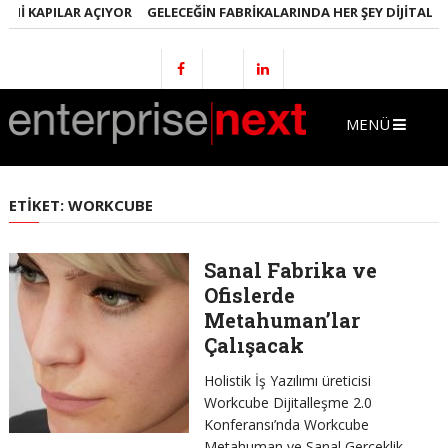
I KAPILAR AÇIYOR
GELECEĞIN FABRIKALARINDA HER ŞEY DIJITAL OLA
MENÜ
ETIKET:
WORKCUBE
Sanal Fabrika ve
Ofislerde
Metahuman’lar
Çalışacak
Holistik İş Yazılımı üreticisi
Workcube Dijitalleşme 2.0
Konferansı’nda Workcube
Metahuman ve Sanal Gerçeklik