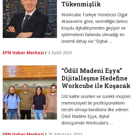
Tükenmişlik
Workcube Türkiye Yöneticisi Olgar
Ataseven’e göre, verimliliğin birinci
koşulu dijitalleşmeden geçiyor ve
işletmelerin farkında olmadığı en
önemli detay ise “Dijital …
EPN Haber Merkezi
/
3 Eylül 2021
“Ödül Madeni Eşya”
Dijitalleşme Hedefine
Workcube ile Koşacak
Üst kalite ürünleri ve sürekli müşteri
memnuniyeti ile profesyonellerin
tercihi olmayı kendisine ilke edinen
Ödül Madeni Eşya, dijital
dönüşümde Workcube’u …
EPN Haber Merkezi
/
25 Ağustos 2021