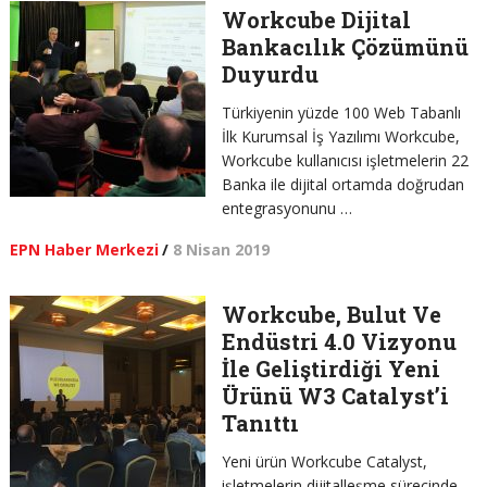
Workcube Dijital
Bankacılık Çözümünü
Duyurdu
Türkiyenin yüzde 100 Web Tabanlı
İlk Kurumsal İş Yazılımı Workcube,
Workcube kullanıcısı işletmelerin 22
Banka ile dijital ortamda doğrudan
entegrasyonunu …
EPN Haber Merkezi
/
8 Nisan 2019
Workcube, Bulut Ve
Endüstri 4.0 Vizyonu
İle Geliştirdiği Yeni
Ürünü W3 Catalyst’i
Tanıttı
Yeni ürün Workcube Catalyst,
işletmelerin dijitalleşme sürecinde