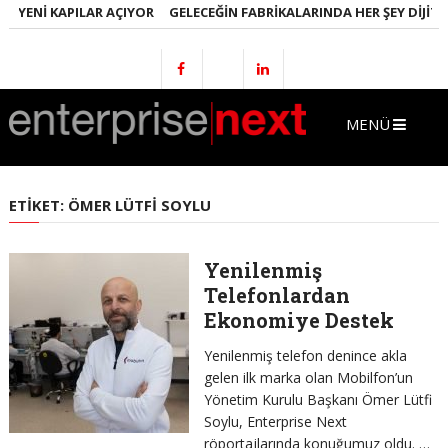
E YENI KAPILAR AÇIYOR
GELECEĞIN FABRIKALARINDA HER ŞEY DIJITA
MENÜ
ETIKET:
ÖMER LÜTFI SOYLU
Yenilenmiş
Telefonlardan
Ekonomiye Destek
Yenilenmiş telefon denince akla
gelen ilk marka olan Mobilfon’un
Yönetim Kurulu Başkanı Ömer Lütfi
Soylu, Enterprise Next
röportajlarında konuğumuz oldu. …