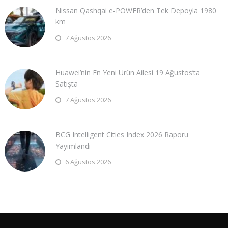
Nissan Qashqai e-POWER’den Tek Depoyla 1980
km
7 Ağustos 2026
Huawei’nin En Yeni Ürün Ailesi 19 Ağustos’ta
Satışta
7 Ağustos 2026
BCG Intelligent Cities Index 2026 Raporu
Yayımlandı
6 Ağustos 2026