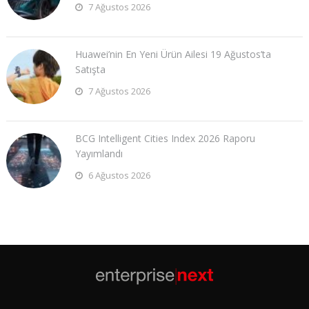
7 Ağustos 2026
Huawei’nin En Yeni Ürün Ailesi 19 Ağustos’ta
Satışta
7 Ağustos 2026
BCG Intelligent Cities Index 2026 Raporu
Yayımlandı
6 Ağustos 2026