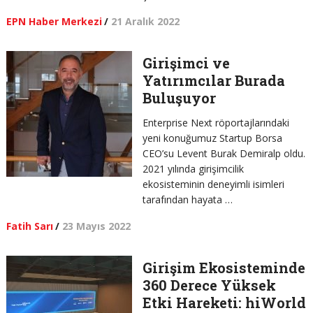
EPN Haber Merkezi
/
21 Aralık 2022
Girişimci ve
Yatırımcılar Burada
Buluşuyor
Enterprise Next röportajlarındaki
yeni konuğumuz Startup Borsa
CEO’su Levent Burak Demiralp oldu.
2021 yılında girişimcilik
ekosisteminin deneyimli isimleri
tarafından hayata …
Fatih Sarı
/
23 Mayıs 2022
Girişim Ekosisteminde
360 Derece Yüksek
Etki Hareketi: hiWorld