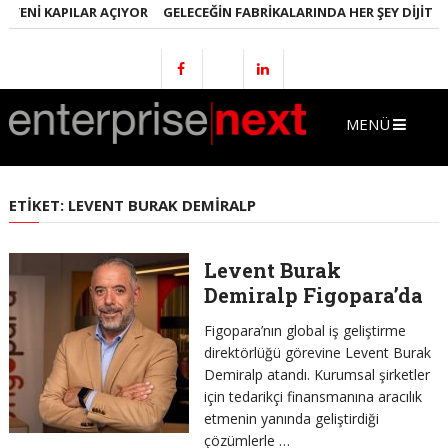
YENI KAPILAR AÇIYOR
GELECEĞIN FABRIKALARINDA HER ŞEY DIJITAL 
MENÜ
ETIKET:
LEVENT BURAK DEMIRALP
Levent Burak
Demiralp Figopara’da
Figopara’nın global iş geliştirme
direktörlüğü görevine Levent Burak
Demiralp atandı. Kurumsal şirketler
için tedarikçi finansmanına aracılık
etmenin yanında geliştirdiği
çözümlerle …