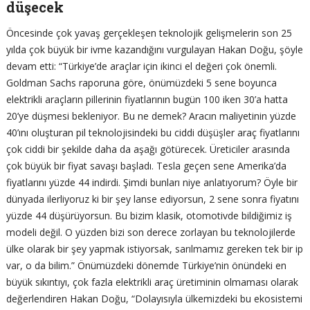
düşecek
Öncesinde çok yavaş gerçekleşen teknolojik gelişmelerin son 25
yılda çok büyük bir ivme kazandığını vurgulayan Hakan Doğu, şöyle
devam etti: “Türkiye’de araçlar için ikinci el değeri çok önemli.
Goldman Sachs raporuna göre, önümüzdeki 5 sene boyunca
elektrikli araçların pillerinin fiyatlarının bugün 100 iken 30’a hatta
20’ye düşmesi bekleniyor. Bu ne demek? Aracın maliyetinin yüzde
40’ını oluşturan pil teknolojisindeki bu ciddi düşüşler araç fiyatlarını
çok ciddi bir şekilde daha da aşağı götürecek. Üreticiler arasında
çok büyük bir fiyat savaşı başladı. Tesla geçen sene Amerika’da
fiyatlarını yüzde 44 indirdi. Şimdi bunları niye anlatıyorum? Öyle bir
dünyada ilerliyoruz ki bir şey lanse ediyorsun, 2 sene sonra fiyatını
yüzde 44 düşürüyorsun. Bu bizim klasik, otomotivde bildiğimiz iş
modeli değil. O yüzden bizi son derece zorlayan bu teknolojilerde
ülke olarak bir şey yapmak istiyorsak, sarılmamız gereken tek bir ip
var, o da bilim.” Önümüzdeki dönemde Türkiye’nin önündeki en
büyük sıkıntıyı, çok fazla elektrikli araç üretiminin olmaması olarak
değerlendiren Hakan Doğu, “Dolayısıyla ülkemizdeki bu ekosistemi