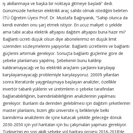
iş akıllanmaya ve başka bir noktaya gitmeye başladı” dedi.
Günümüzde herkesin elektrikli araç sahibi olmak istediğini belirten
İTÜ Öğretim Üyesi Prof. Dr. Mustafa Bağrıyanık, “Sahip olunca da
kendi evinden onu şarj etmek istiyor. En ucuz maliyet o şekilde
ama tabii acaba elektrik altyapısı dağıtım altyapısı buna hazır mı?
Bağlantı ücreti düşük olsun diye abonelerimiz en düşük limit
üzerinden sözleşmelerini yapıyorlar. Bağlantı ücretlerini ve bağlantı
güçlerini artırmak gerekiyor. Sonuçta bağlantı güçlerine göre de
şebeke planlaması yapılmış. Şebekenin bunu kaldırıp
kaldıramayacağı ve bu elektrikli araçların şarjlarını karşılayıp
karşılayamayacağı problemiyle karşılaşıyoruz. 2000’li yıllardan
sonra literatürde yaygınlaşmaya başlayan analizler, özellikle
invertör tabanlı yüklerin ve üretimlerin o şebeke tarafından
bağlanabilirliğinin, barındırılabilirliğinin analizlerinin yapılması
gerekiyor. Bunların da derinden gelebilmesi için dağıtım şirketlerinin
master planlarını, bizim gibi üniversite iş birlikleriyle belki
barındırma analizlerini de içine katacak şekilde geleceğe dönük
2030-2050 için yol haritaları için bu çalışmaları yapması gerekiyor.
Türkiye’nin en son akıllı şebeke yol haritası projesi 2016-2018’de