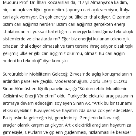
Müdürü Prof. Dr. İlhan Kocaarslan da, “17 yıl Almanya’da kaldım,
hiç cari açık verdiğini görmedim. Japonya cari açık vermiyor, İtalya
cari açık vermiyor. En çok enerjiyi bu ülkeler ithal ediyor. O zaman
bizim cari açığımız nerden? Bizim cari açığımız gerçekten enerji
ithalatından mı yoksa ithal ettiğimiz enerjiyi kullandığımız teknolojik
sistemlerde ve cihazlarda mı? Eğer biz enerjiyi kullanan teknolojik
cihazları ithal ediyor olmasak ve tam tersine ihraç ediyor olsak tıpkı
gelişmiş ülkeler gibi cari açığımız olur mu, olmaz. Bu cari açığın
nedeni bu teknoloji” diye konuştu.
Sürdürülebilir Mobilitenin Geleceği Zirvesi’nde açılış konuşmalarının
ardından panellere geçildi. Moderatörlüğünü Zorlu Enerji CEO’su
Sinan Ak’ın üstlendiği ilk panelin başlığı “Sürdürülebilir Mobilitenin
Gelişimi ve Enerji Yönetimi” oldu. Türkiye’de elektrikli araç pazarının
artmaya devam edeceğini söyleyen Sinan Ak, “Artık bu bir tsunami
etkisi diyebiliriz. Büyüyecek ve hayatımızda daha çok yer edecekler.
Bu iş aslında geleceğin işi, gençlerin işi. Gençlerin kullanacağı
araçlar olarak karşımıza çıkıyor. Artık elektrikli araçların hayatımıza
girmesiyle, CPU’ların ve çiplerin güçlenmesi, hızlanması ile beraber