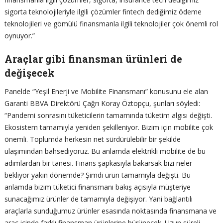
sigorta teknolojileriyle ilgili çözümler fintech dediğimiz ödeme
teknolojileri ve gömülü finansmanla ilgili teknolojiler çok önemli rol
oynuyor.”
Araçlar gibi finansman ürünleri de
değişecek
Panelde “Yeşil Enerji ve Mobilite Finansmanı” konusunu ele alan
Garanti BBVA Direktörü Çağrı Koray Öztopçu, şunları söyledi:
“Pandemi sonrasını tüketicilerin tamamında tüketim algısı değişti.
Ekosistem tamamıyla yeniden şekilleniyor. Bizim için mobilite çok
önemli. Toplumda herkesin net sürdürülebilir bir şekilde
ulaşımından bahsediyoruz. Bu anlamda elektrikli mobilite de bu
adımlardan bir tanesi. Finans şapkasıyla bakarsak bizi neler
bekliyor yakın dönemde? Şimdi ürün tamamıyla değişti. Bu
anlamda bizim tüketici finansmanı bakış açısıyla müşteriye
sunacağımız ürünler de tamamıyla değişiyor. Yani bağlantılı
araçlarla sunduğumuz ürünler esasında noktasında finansmana ve
araç içinde farklı finansman ürünlerine bürünecek. Uzun süreli