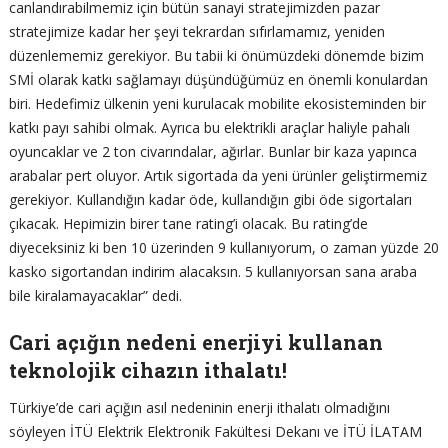
canlandırabilmemiz için bütün sanayi stratejimizden pazar
stratejimize kadar her şeyi tekrardan sıfırlamamız, yeniden
düzenlememiz gerekiyor. Bu tabii ki önümüzdeki dönemde bizim
SMİ olarak katkı sağlamayı düşündüğümüz en önemli konulardan
biri. Hedefimiz ülkenin yeni kurulacak mobilite ekosisteminden bir
katkı payı sahibi olmak. Ayrıca bu elektrikli araçlar haliyle pahalı
oyuncaklar ve 2 ton civarındalar, ağırlar. Bunlar bir kaza yapınca
arabalar pert oluyor. Artık sigortada da yeni ürünler geliştirmemiz
gerekiyor. Kullandığın kadar öde, kullandığın gibi öde sigortaları
çıkacak. Hepimizin birer tane rating’i olacak. Bu rating’de
diyeceksiniz ki ben 10 üzerinden 9 kullanıyorum, o zaman yüzde 20
kasko sigortandan indirim alacaksın. 5 kullanıyorsan sana araba
bile kiralamayacaklar” dedi.
Cari açığın nedeni enerjiyi kullanan
teknolojik cihazın ithalatı!
Türkiye’de cari açığın asıl nedeninin enerji ithalatı olmadığını
söyleyen İTÜ Elektrik Elektronik Fakültesi Dekanı ve İTÜ İLATAM