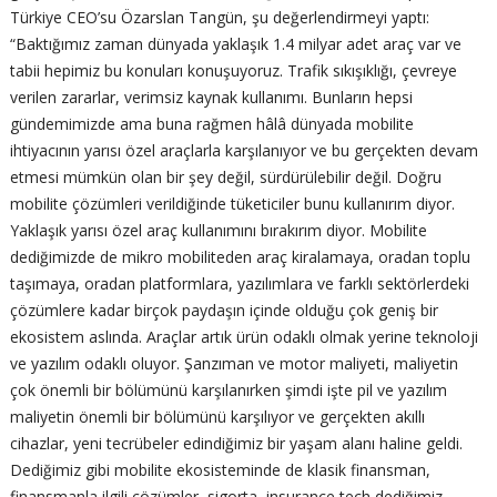
Türkiye CEO’su Özarslan Tangün, şu değerlendirmeyi yaptı:
“Baktığımız zaman dünyada yaklaşık 1.4 milyar adet araç var ve
tabii hepimiz bu konuları konuşuyoruz. Trafik sıkışıklığı, çevreye
verilen zararlar, verimsiz kaynak kullanımı. Bunların hepsi
gündemimizde ama buna rağmen hâlâ dünyada mobilite
ihtiyacının yarısı özel araçlarla karşılanıyor ve bu gerçekten devam
etmesi mümkün olan bir şey değil, sürdürülebilir değil. Doğru
mobilite çözümleri verildiğinde tüketiciler bunu kullanırım diyor.
Yaklaşık yarısı özel araç kullanımını bırakırım diyor. Mobilite
dediğimizde de mikro mobiliteden araç kiralamaya, oradan toplu
taşımaya, oradan platformlara, yazılımlara ve farklı sektörlerdeki
çözümlere kadar birçok paydaşın içinde olduğu çok geniş bir
ekosistem aslında. Araçlar artık ürün odaklı olmak yerine teknoloji
ve yazılım odaklı oluyor. Şanzıman ve motor maliyeti, maliyetin
çok önemli bir bölümünü karşılanırken şimdi işte pil ve yazılım
maliyetin önemli bir bölümünü karşılıyor ve gerçekten akıllı
cihazlar, yeni tecrübeler edindiğimiz bir yaşam alanı haline geldi.
Dediğimiz gibi mobilite ekosisteminde de klasik finansman,
finansmanla ilgili çözümler, sigorta, insurance tech dediğimiz