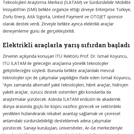
Teknolojileri Araştırma Merkezi (İLATAM) ve Sürdürülebilir Mobilite
İnisiyatifi’nin (SMİ) birlikte organize ettiği zirveye Enterprise Türkiye,
Zorlu Enerji, AXA Sigorta, United Payment ve OTOJET sponsor
olarak destek verdi. Zirveyle birlikte ayrıca elektrikli araçlar
deneyimleme günü de gerçekleştirildi.
Elektrikli araçlarla yarış sıfırdan başladı
Zirvenin açılışında konuşan İTÜ Rektörü Prof. Dr. İsmail Koyuncu,
İTÜ İLATAM ile geleceğin araçlarına yönelik teknolojiler
geliştirileceğini söyledi. Bununla birlikte araçlardaki mevcut
teknolojiler için de çalışmalar yapıldığını ifade eden İsmail Koyuncu,
“Aynı zamanda alternatif yakıt teknolojileri, hibrit araçlar, hidrojen
yakıtlı araçlar, sürücü destek sistemleri gibi konularda da
araştırmalar yürütecek. Aslında İLATAM endüstri ile akademik
dünya arasında güçlü bir köprü vazifesi görecek ve sektördeki
yenilikleri hızlandırarak rekabet avantajı sağlamak ve çevresel
anlamdaki sürdürülebilirliği desteklemek adına çalışmalar
yürütecek. Sanayi kuruluşları, üniversiteler, Ar-Ge merkezleriyle