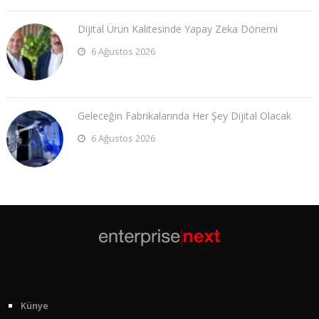
Dijital Ürün Kalitesinde Yapay Zeka Dönemi
6 Ağustos 2026
Geleceğin Fabrikalarında Her Şey Dijital Olacak
6 Ağustos 2026
Künye