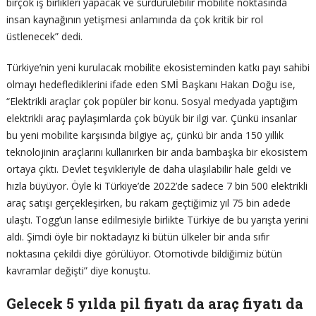
birçok iş birlikleri yapacak ve sürdürülebilir mobilite noktasında
insan kaynağının yetişmesi anlamında da çok kritik bir rol
üstlenecek” dedi.
Türkiye’nin yeni kurulacak mobilite ekosisteminden katkı payı sahibi
olmayı hedeflediklerini ifade eden SMİ Başkanı Hakan Doğu ise,
“Elektrikli araçlar çok popüler bir konu. Sosyal medyada yaptığım
elektrikli araç paylaşımlarda çok büyük bir ilgi var. Çünkü insanlar
bu yeni mobilite karşısında bilgiye aç, çünkü bir anda 150 yıllık
teknolojinin araçlarını kullanırken bir anda bambaşka bir ekosistem
ortaya çıktı. Devlet teşvikleriyle de daha ulaşılabilir hale geldi ve
hızla büyüyor. Öyle ki Türkiye’de 2022’de sadece 7 bin 500 elektrikli
araç satışı gerçekleşirken, bu rakam geçtiğimiz yıl 75 bin adede
ulaştı. Togg’un lanse edilmesiyle birlikte Türkiye de bu yarışta yerini
aldı. Şimdi öyle bir noktadayız ki bütün ülkeler bir anda sıfır
noktasına çekildi diye görülüyor. Otomotivde bildiğimiz bütün
kavramlar değişti” diye konuştu.
Gelecek 5 yılda pil fiyatı da araç fiyatı da