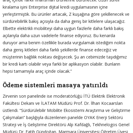
kiralama işini Enterprise dijital kredi uygulamasının içine
yerleştirmiştik. Bu ürünler artacak, Z kuşağına göre şekillenecek ve
sürdürebilirlik bakış açısıyla da daha geniş bir kitlelere ulaşacağız.
Elbette elektrikli mobiliteyi daha uygun faizlerle daha farklı bakış
açılarıyla daha uzun vadelerle finanse ediyoruz. Bu kenarda
duruyor ama benim özellikle burada vurgulamak istediğim nokta
daha geniş kitleleri daha farklı şekillerde finanse edeceğiz ve
müşterinin bağlılık noktası değişecek. Şu an cebimizde taşıdığımız
bir kredi kartı olabilir veya farklı bir aplikasyon olabilir. Bunların
hepsi tamamıyla araç içinde olacak.”
Ödeme sistemleri masaya yatırıldı
Zirvenin son panelinde ise moderatörlüğü İTÜ Elektrik Elektronik
Fakültesi Dekanı ve İLATAM Müdürü Prof. Dr. İlhan Kocaarslan
üstlendi. “Sürdürülebilir Mobilite Ekosistemi Araştırma ve Geliştirme
Çalışmaları” başlığıyla düzenlenen panelde OYAK Enerji Sektörü
Strateji ve İş Geliştirme Direktörü Alp Kafdağlı, Tekhnelogos Genel
Müdürü Dr. Fatih Gündoğan, Marmara Üniversitesi Öğretim Üyesi