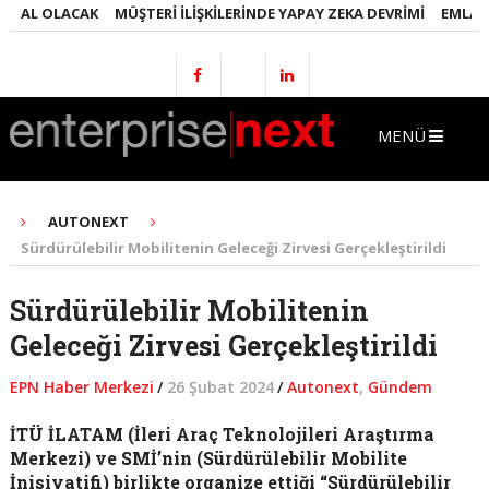
L OLACAK
MÜŞTERI İLIŞKILERINDE YAPAY ZEKA DEVRIMI
EMLAKTA YA
MENÜ
AUTONEXT
Sürdürülebilir Mobilitenin Geleceği Zirvesi Gerçekleştirildi
Sürdürülebilir Mobilitenin
Geleceği Zirvesi Gerçekleştirildi
EPN Haber Merkezi
/
26 Şubat 2024
/
Autonext
,
Gündem
İTÜ İLATAM (İleri Araç Teknolojileri Araştırma
Merkezi) ve SMİ’nin (Sürdürülebilir Mobilite
İnisiyatifi) birlikte organize ettiği “Sürdürülebilir