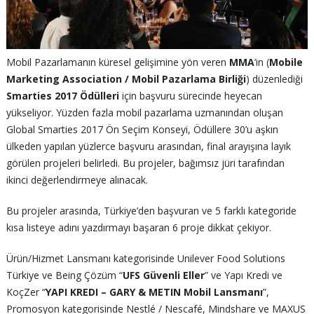
Mobil Pazarlamanın küresel gelişimine yön veren
MMA
’in (
Mobile
Marketing Association / Mobil Pazarlama Birliği
) düzenlediği
Smarties
2017 Ödülleri
için başvuru sürecinde heyecan
yükseliyor. Yüzden fazla mobil pazarlama uzmanından oluşan
Global Smarties 2017 Ön Seçim Konseyi, Ödüllere 30’u aşkın
ülkeden yapılan yüzlerce başvuru arasından, final arayışına layık
görülen projeleri belirledi. Bu projeler, bağımsız jüri tarafından
ikinci değerlendirmeye alınacak.
Bu projeler arasında, Türkiye’den başvuran ve 5 farklı kategoride
kısa listeye adını yazdırmayı başaran 6 proje dikkat çekiyor.
Ürün/Hizmet Lansmanı kategorisinde Unilever Food Solutions
Türkiye ve Being Çözüm “
UFS Güvenli Eller
” ve Yapı Kredi ve
KoçZer “
YAPI KREDI – GARY & METIN Mobil Lansmanı
”,
Promosyon kategorisinde Nestlé / Nescafé, Mindshare ve MAXUS