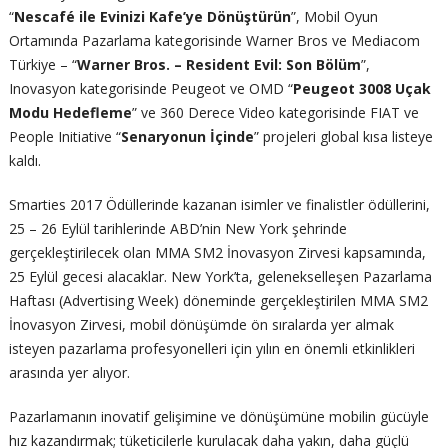
“
Nescafé ile Evinizi Kafe’ye Dönüştürün
”, Mobil Oyun
Ortamında Pazarlama kategorisinde Warner Bros ve Mediacom
Türkiye – “
Warner Bros. – Resident Evil: Son Bölüm
”,
Inovasyon kategorisinde Peugeot ve OMD “
Peugeot 3008 Uçak
Modu Hedefleme
” ve 360 Derece Video kategorisinde FIAT ve
People Initiative “
Senaryonun İçinde
” projeleri global kısa listeye
kaldı.
Smarties 2017 Ödüllerinde kazanan isimler ve finalistler ödüllerini,
25 – 26 Eylül tarihlerinde ABD’nin New York şehrinde
gerçekleştirilecek olan MMA SM2 İnovasyon Zirvesi kapsamında,
25 Eylül gecesi alacaklar. New York’ta, gelenekselleşen Pazarlama
Haftası (Advertising Week) döneminde gerçekleştirilen MMA SM2
İnovasyon Zirvesi, mobil dönüşümde ön sıralarda yer almak
isteyen pazarlama profesyonelleri için yılın en önemli etkinlikleri
arasında yer alıyor.
Pazarlamanın inovatif gelişimine ve dönüşümüne mobilin gücüyle
hız kazandırmak; tüketicilerle kurulacak daha yakın, daha güçlü