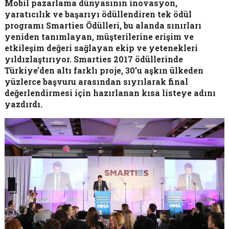
Mobil pazarlama dünyasının inovasyon,
yaratıcılık ve başarıyı ödüllendiren tek
ö
dü
l
program
ı
Smarties
Ödülleri, bu alanda sınırları
yeniden tanımlayan, müşterilerine erişim ve
etkileşim değeri sağlayan ekip ve yetenekleri
yıldızlaştırı
yor. Smarties 2017
ö
düllerinde
Türkiye’den altı farklı proje, 30’u aşkın ülkeden
yüzlerce başvuru arasından sıyrılarak final
değerlendirmesi i
ç
in hazırlanan kısa listeye adını
yazdırdı.