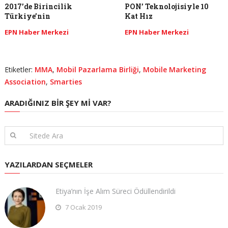
2017’de Birincilik
PON’ Teknolojisiyle 10
Türkiye’nin
Kat Hız
EPN Haber Merkezi
EPN Haber Merkezi
Etiketler:
MMA
,
Mobil Pazarlama Birliği
,
Mobile Marketing
Association
,
Smarties
ARADIĞINIZ BIR ŞEY MI VAR?
YAZILARDAN SEÇMELER
Etiya’nın İşe Alım Süreci Ödüllendirildi
7 Ocak 2019