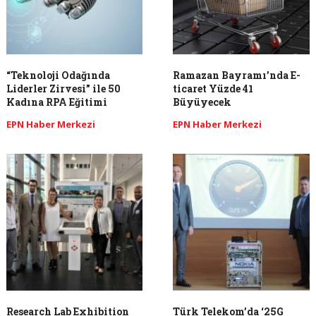
“Teknoloji Odağında
Ramazan Bayramı’nda E-
Liderler Zirvesi” ile 50
ticaret Yüzde 41
Kadına RPA Eğitimi
Büyüyecek
EPN Haber Merkezi
EPN Haber Merkezi
Research Lab Exhibition
Türk Telekom’da ‘25G