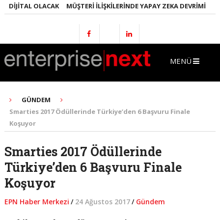
DIJITAL OLACAK
MÜŞTERI İLIŞKILERINDE YAPAY ZEKA DEVRIMI
EMLA
MENÜ
GÜNDEM
Smarties 2017 Ödüllerinde Türkiye’den 6 Başvuru Finale
Koşuyor
Smarties 2017 Ödüllerinde
Türkiye’den 6 Başvuru Finale
Koşuyor
EPN Haber Merkezi
/
24 Ağustos 2017
/
Gündem