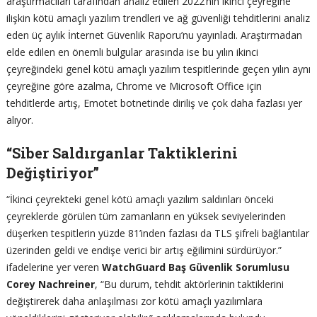
araştırmacıları tarafından analiz edilen 2022’nin ikinci çeyreğine
ilişkin kötü amaçlı yazılım trendleri ve ağ güvenliği tehditlerini analiz
eden üç aylık İnternet Güvenlik Raporu’nu yayınladı. Araştırmadan
elde edilen en önemli bulgular arasında ise bu yılın ikinci
çeyreğindeki genel kötü amaçlı yazılım tespitlerinde geçen yılın aynı
çeyreğine göre azalma, Chrome ve Microsoft Office için
tehditlerde artış, Emotet botnetinde diriliş ve çok daha fazlası yer
alıyor.
“Siber Saldırganlar Taktiklerini
Değiştiriyor”
“İkinci çeyrekteki genel kötü amaçlı yazılım saldırıları önceki
çeyreklerde görülen tüm zamanların en yüksek seviyelerinden
düşerken tespitlerin yüzde 81’inden fazlası da TLS şifreli bağlantılar
üzerinden geldi ve endişe verici bir artış eğilimini sürdürüyor.”
ifadelerine yer veren
WatchGuard Baş Güvenlik Sorumlusu
Corey Nachreiner
, “Bu durum, tehdit aktörlerinin taktiklerini
değiştirerek daha anlaşılması zor kötü amaçlı yazılımlara