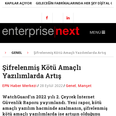
KAPILAR AÇIYOR
GELECEĞIN FABRIKALARINDA HER ŞEY DIJITAL OLACA
MENÜ
GENEL
Şifrelenmiş Kötü Amaçlı Yazılımlarda Artış
Şifrelenmiş Kötü Amaçlı
Yazılımlarda Artış
EPN Haber Merkezi
/
28 Eylül 2022
/
Genel
,
Manşet
WatchGuard’ın 2022 yılı 2. Çeyrek İnternet
Güvenlik Raporu yayımlandı. Yeni rapor, kötü
amaçlı yazılım hacminde azalmanın, şifrelenmiş
kötü amaçlı yazılımlarda ise artışın olduğunu