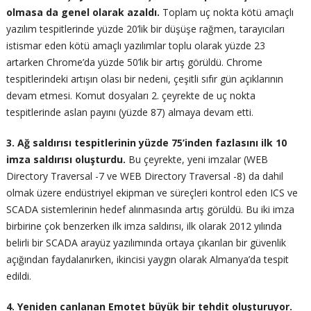
olmasa da genel olarak azaldı.
Toplam uç nokta kötü amaçlı
yazılım tespitlerinde yüzde 20’lik bir düşüşe rağmen, tarayıcıları
istismar eden kötü amaçlı yazılımlar toplu olarak yüzde 23
artarken Chrome’da yüzde 50’lik bir artış görüldü. Chrome
tespitlerindeki artışın olası bir nedeni, çeşitli sıfır gün açıklarının
devam etmesi. Komut dosyaları 2. çeyrekte de uç nokta
tespitlerinde aslan payını (yüzde 87) almaya devam etti.
3. Ağ saldırısı tespitlerinin yüzde 75’inden fazlasını ilk 10
imza saldırısı oluşturdu.
Bu çeyrekte, yeni imzalar (WEB
Directory Traversal -7 ve WEB Directory Traversal -8) da dahil
olmak üzere endüstriyel ekipman ve süreçleri kontrol eden ICS ve
SCADA sistemlerinin hedef alınmasında artış görüldü. Bu iki imza
birbirine çok benzerken ilk imza saldırısı, ilk olarak 2012 yılında
belirli bir SCADA arayüz yazılımında ortaya çıkarılan bir güvenlik
açığından faydalanırken, ikincisi yaygın olarak Almanya’da tespit
edildi.
4. Yeniden canlanan Emotet büyük bir tehdit oluşturuyor.