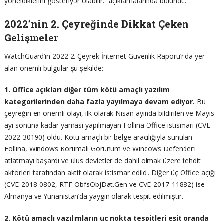
yöneldiklerini gösteriyor olabilir.” açıklamalarında bulundu.
2022’nin 2. Çeyreğinde Dikkat Çeken
Gelişmeler
WatchGuard’ın 2022 2. Çeyrek İnternet Güvenlik Raporu’nda yer
alan önemli bulgular şu şekilde:
1. Office açıkları diğer tüm kötü amaçlı yazılım
kategorilerinden daha fazla yayılmaya devam ediyor.
Bu
çeyreğin en önemli olayı, ilk olarak Nisan ayında bildirilen ve Mayıs
ayı sonuna kadar yaması yapılmayan Follina Office istismarı (CVE-
2022-30190) oldu. Kötü amaçlı bir belge aracılığıyla sunulan
Follina, Windows Korumalı Görünüm ve Windows Defender’ı
atlatmayı başardı ve ulus devletler de dahil olmak üzere tehdit
aktörleri tarafından aktif olarak istismar edildi. Diğer üç Office açığı
(CVE-2018-0802, RTF-ObfsObjDat.Gen ve CVE-2017-11882) ise
Almanya ve Yunanistan’da yaygın olarak tespit edilmiştir.
2. Kötü amaçlı yazılımların uç nokta tespitleri eşit oranda