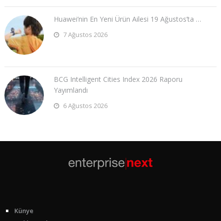
Huawei’nin En Yeni Ürün Ailesi 19 Ağustos’ta …
7 Ağustos 2026
BCG Intelligent Cities Index 2026 Raporu
Yayımlandı
6 Ağustos 2026
Künye