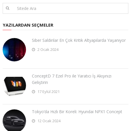
YAZILARDAN SEÇMELER
Siber Saldırılar En Çok Kritik Altyapılarda Yaşanıyor
2 Ocak 2024
ConceptD 7 Ezel Pro ile Yaratıcı İş Akışınızı
Geliştirin
17 Eylül 2021
Tokyo’da Hızlı Bir Koreli: Hyundai NPX1 Concept
12 Ocak 2024