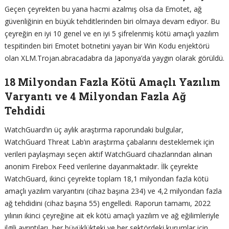
Geçen çeyrekten bu yana hacmi azalmış olsa da Emotet, ağ
güvenliğinin en büyük tehditlerinden biri olmaya devam ediyor. Bu
çeyreğin en iyi 10 genel ve en iyi 5 şifrelenmiş kötü amaçlı yazılım
tespitinden biri Emotet botnetini yayan bir Win Kodu enjektörü
olan XLM.Trojan.abracadabra da Japonya’da yaygın olarak görüldü.
18 Milyondan Fazla Kötü Amaçlı Yazılım
Varyantı ve 4 Milyondan Fazla Ağ
Tehdidi
WatchGuard’ın üç aylık araştırma raporundaki bulgular,
WatchGuard Threat Lab’ın araştırma çabalarını desteklemek için
verileri paylaşmayı seçen aktif WatchGuard cihazlarından alınan
anonim Firebox Feed verilerine dayanmaktadır. İlk çeyrekte
WatchGuard, ikinci çeyrekte toplam 18,1 milyondan fazla kötü
amaçlı yazılım varyantını (cihaz başına 234) ve 4,2 milyondan fazla
ağ tehdidini (cihaz başına 55) engelledi. Raporun tamamı, 2022
yılının ikinci çeyreğine ait ek kötü amaçlı yazılım ve ağ eğilimleriyle
ilgili ayrıntıları, her büyüklükteki ve her sektördeki kurumlar için