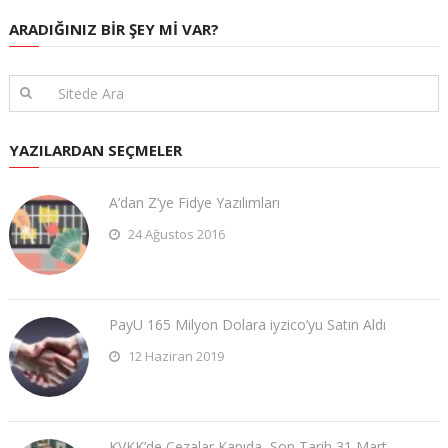
ARADIĞINIZ BIR ŞEY MI VAR?
YAZILARDAN SEÇMELER
A’dan Z’ye Fidye Yazılımları
24 Ağustos 2016
PayU 165 Milyon Dolara iyzico’yu Satın Aldı
12 Haziran 2019
KVKK’de Cezalar Kapıda, Son Tarih 31 Mart