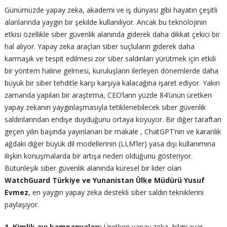
Günümüzde yapay zeka, akademi ve iş dünyası gibi hayatın çeşitli
alanlarında yaygın bir şekilde kullanılıyor. Ancak bu teknolojinin
etkisi özellikle siber güvenlik alanında giderek daha dikkat çekici bir
hal alıyor. Yapay zeka araçları siber suçluların giderek daha
karmaşık ve tespit edilmesi zor siber saldırıları yürütmek için etkili
bir yöntem haline gelmesi, kuruluşların ilerleyen dönemlerde daha
büyük bir siber tehditle karşı karşıya kalacağına işaret ediyor. Yakın
zamanda yapılan bir araştırma, CEO’ların yüzde 84’ünün üretken
yapay zekanın yaygınlaşmasıyla tetiklenebilecek siber güvenlik
saldırılarından endişe duyduğunu ortaya koyuyor. Bir diğer taraftan
geçen yılın başında yayınlanan bir makale , ChatGPT’nin ve karanlık
ağdaki diğer büyük dil modellerinin (LLM’ler) yasa dışı kullanımına
ilişkin konuşmalarda bir artışa neden olduğunu gösteriyor.
Bütünleşik siber güvenlik alanında küresel bir lider olan
WatchGuard Türkiye ve Yunanistan Ülke Müdürü Yusuf
Evmez
, en yaygın yapay zeka destekli siber saldırı tekniklerini
paylaşıyor.
1. Kimlik avı kampanyaları:
Üretken yapay zeka, bilgisayar