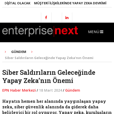
DIJITAL OLACAK
MÜŞTERI İLIŞKILERINDE YAPAY ZEKA DEVRIMI
EMLA
MENÜ
GÜNDEM
Siber Saldırıların Geleceğinde Yapay Zeka’nın Önemi
Siber Saldırıların Geleceğinde
Yapay Zeka’nın Önemi
EPN Haber Merkezi
/
18 Mart 2024
/
Gündem
Hayatın hemen her alanında yaygınlaşan yapay
zeka, siber güvenlik alanında da giderek daha
belirleyici bir rol oynuyor. Yapay zeka, kuruluşların