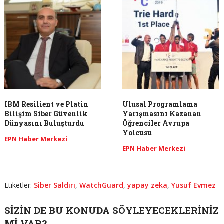
IBM Resilient ve Platin
Ulusal Programlama
Bilişim Siber Güvenlik
Yarışmasını Kazanan
Dünyasını Buluşturdu
Öğrenciler Avrupa
Yolcusu
EPN Haber Merkezi
EPN Haber Merkezi
Etiketler:
Siber Saldırı
,
WatchGuard
,
yapay zeka
,
Yusuf Evmez
SIZIN DE BU KONUDA SÖYLEYECEKLERINIZ
MI VAR?