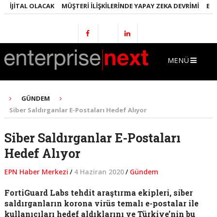
JITAL OLACAK
MÜŞTERI İLIŞKILERINDE YAPAY ZEKA DEVRIMI
EMLAKT
MENÜ
GÜNDEM
Siber Saldırganlar E-Postaları Hedef Alıyor
Siber Saldırganlar E-Postaları
Hedef Alıyor
EPN Haber Merkezi
/
4 Haziran 2020
/
Gündem
FortiGuard Labs tehdit araştırma ekipleri, siber
saldırganların korona virüs temalı e-postalar ile
kullanıcıları hedef aldıklarını ve Türkiye’nin bu