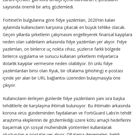
sayısında önemli bir artış gözlemledi.
Fortinet’in bulgularına göre fidye yazılımları, 2020’nin kalan
aylarında kullanıcıların karşısına çıkacak en büyük tehlike olacak.
Geçen yıllarda şirketlerin çalışmasını engelleyerek finansal kayıplara
neden olan saldırıların arkasında fidye yazılımları yer alıyor. Fidye
yazılımları, on binlerce uç nokta cihaz, yüzlerce farklı bölgede
binlerce uygulama ve sunucu kullanan şirketlerin milyarlarca
dolarlık kayıplar vermesine neden olabiliyor. En ünlü fidye
yazılımlardan birisi olan Ryuk, bir oltalama (phishing) e-postası
içinde yer alan bir URL bağlantısı üzerinden bulaşmasıyla öne
çıkıyor.
Kullanıcıların ilerleyen günlerde fidye yazılımların yanı sıra başka
tehditlerle de karşılaşma ihtimali bulunuyor. Bu ihtimalin arkasında
korona virüs gündeminden faydalanan ve FortiGuard Labs’ın tehdit
araştırma ekiplerinin de gözlemlediği üzere kötü amaçlı hedeflerini
başarmak için sosyal mühendislik yöntemleri kullanılarak
oluşturulan e-postalar yer alıyor. Oltalama denemeleri, belirli