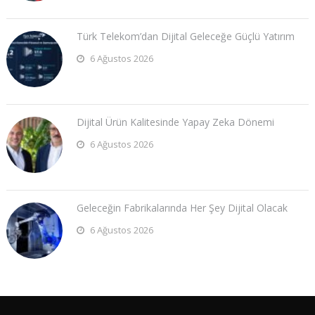
Türk Telekom’dan Dijital Geleceğe Güçlü Yatırım
6 Ağustos 2026
Dijital Ürün Kalitesinde Yapay Zeka Dönemi
6 Ağustos 2026
Geleceğin Fabrikalarında Her Şey Dijital Olacak
6 Ağustos 2026