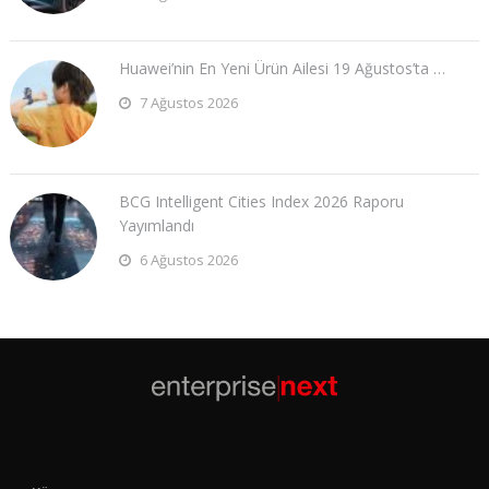
Huawei’nin En Yeni Ürün Ailesi 19 Ağustos’ta …
7 Ağustos 2026
BCG Intelligent Cities Index 2026 Raporu
Yayımlandı
6 Ağustos 2026