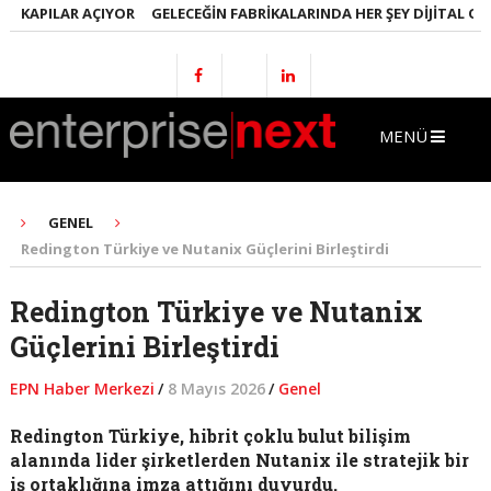
 KAPILAR AÇIYOR
GELECEĞIN FABRIKALARINDA HER ŞEY DIJITAL OLAC
MENÜ
GENEL
Redington Türkiye ve Nutanix Güçlerini Birleştirdi
Redington Türkiye ve Nutanix
Güçlerini Birleştirdi
EPN Haber Merkezi
/
8 Mayıs 2026
/
Genel
Redington Türkiye, hibrit çoklu bulut bilişim
alanında lider şirketlerden Nutanix ile stratejik bir
iş ortaklığına imza attığını duyurdu.