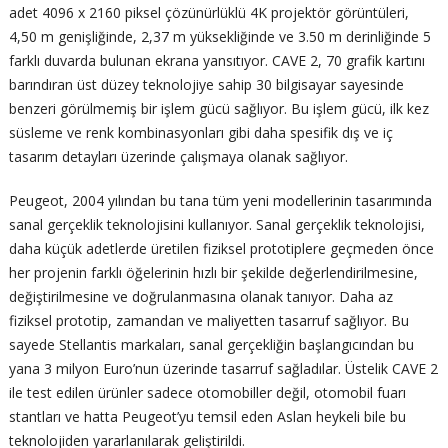
adet 4096 x 2160 piksel çözünürlüklü 4K projektör görüntüleri,
4,50 m genişliğinde, 2,37 m yüksekliğinde ve 3.50 m derinliğinde 5
farklı duvarda bulunan ekrana yansıtıyor. CAVE 2, 70 grafik kartını
barındıran üst düzey teknolojiye sahip 30 bilgisayar sayesinde
benzeri görülmemiş bir işlem gücü sağlıyor. Bu işlem gücü, ilk kez
süsleme ve renk kombinasyonları gibi daha spesifik dış ve iç
tasarım detayları üzerinde çalışmaya olanak sağlıyor.
Peugeot, 2004 yılından bu tana tüm yeni modellerinin tasarımında
sanal gerçeklik teknolojisini kullanıyor. Sanal gerçeklik teknolojisi,
daha küçük adetlerde üretilen fiziksel prototiplere geçmeden önce
her projenin farklı öğelerinin hızlı bir şekilde değerlendirilmesine,
değiştirilmesine ve doğrulanmasına olanak tanıyor. Daha az
fiziksel prototip, zamandan ve maliyetten tasarruf sağlıyor. Bu
sayede Stellantis markaları, sanal gerçekliğin başlangıcından bu
yana 3 milyon Euro’nun üzerinde tasarruf sağladılar. Üstelik CAVE 2
ile test edilen ürünler sadece otomobiller değil, otomobil fuarı
stantları ve hatta Peugeot’yu temsil eden Aslan heykeli bile bu
teknolojiden yararlanılarak geliştirildi.