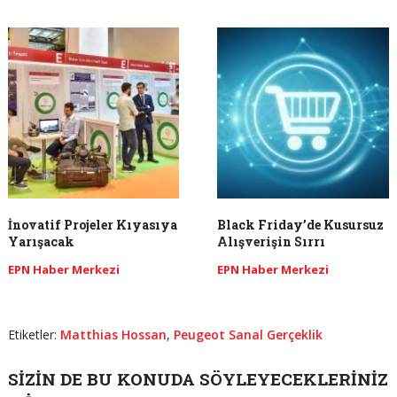
İnovatif Projeler Kıyasıya
Black Friday’de Kusursuz
Yarışacak
Alışverişin Sırrı
EPN Haber Merkezi
EPN Haber Merkezi
Etiketler:
Matthias Hossan
,
Peugeot Sanal Gerçeklik
SIZIN DE BU KONUDA SÖYLEYECEKLERINIZ