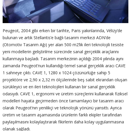
Peugeot, 2004 gibi erken bir tarihte, Paris yakınlarında, Vélizy’de
bulunan ve artık Stellantis’e bağlı tasarım merkezi ADN’de
(Otomotiv Tasarım Ağı) yer alan 500 m2’lik ileri teknolojili tesiste
yeni modellerin geliştirilme sürecinde sanal gerçeklik araçlarını
kullanmaya başladı. Tasarım merkezinin açıldığı 2004 yılında aynı
zamanda Peugeot’nun kullandığı temel sanal gerçeklik aracı CAVE
1 sahneye çıktı. CAVE 1, 1280 x 1024 çözünürlüğe sahip 5
projektöre ve 2,90 x 2,32 m ölçülerinde beş sabit ekrandan oluşan
sürükleyici ve en ileri teknolojileri kullanan bir sanal gerçeklik
odasıydı. CAVE 1, ergonomi ve üretim süreçlerini kullanarak fiziksel
modelleri hayata geçirmeden önce tamamlayıcı bir tasarım aracı
olarak Peugeot’nın yenilikçi ve teknolojik yönünü yansıttı. Ayrıca
üretim ve tasarım aşamasında ürünlerin farklı ekipler tarafından
paylaşılmasını kolaylaştırarak fikirlerin daha kolay uygulanmasına
olanak sağladı.