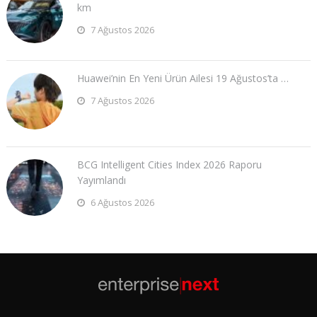
km
7 Ağustos 2026
Huawei’nin En Yeni Ürün Ailesi 19 Ağustos’ta …
7 Ağustos 2026
BCG Intelligent Cities Index 2026 Raporu
Yayımlandı
6 Ağustos 2026