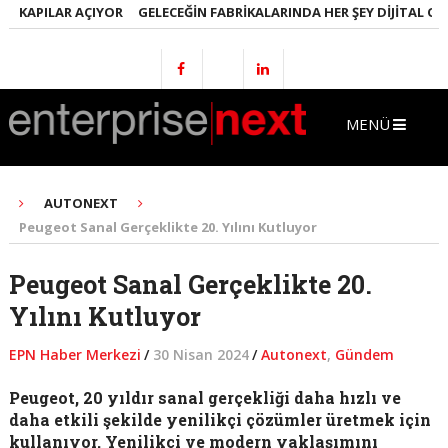
KAPILAR AÇIYOR
GELECEĞIN FABRIKALARINDA HER ŞEY DIJITAL OLACA
MENÜ
AUTONEXT
Peugeot Sanal Gerçeklikte 20. Yılını Kutluyor
Peugeot Sanal Gerçeklikte 20.
Yılını Kutluyor
EPN Haber Merkezi
/
30 Nisan 2024
/
Autonext
,
Gündem
Peugeot, 20 yıldır sanal gerçekliği daha hızlı ve
daha etkili şekilde yenilikçi çözümler üretmek için
kullanıyor. Yenilikçi ve modern yaklaşımını