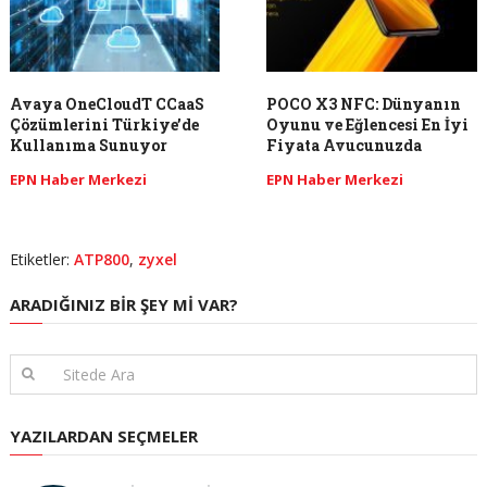
Avaya OneCloudT CCaaS
POCO X3 NFC: Dünyanın
Çözümlerini Türkiye’de
Oyunu ve Eğlencesi En İyi
Kullanıma Sunuyor
Fiyata Avucunuzda
EPN Haber Merkezi
EPN Haber Merkezi
Etiketler:
ATP800
,
zyxel
ARADIĞINIZ BIR ŞEY MI VAR?
YAZILARDAN SEÇMELER