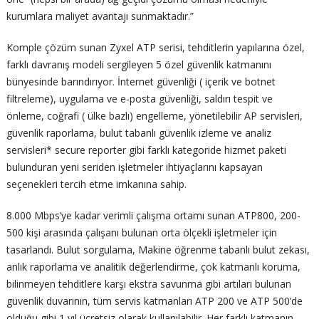
kurumlara maliyet avantajı sunmaktadır.”
Komple çözüm sunan Zyxel ATP serisi, tehditlerin yapılarına özel,
farklı davranış modeli sergileyen 5 özel güvenlik katmanını
bünyesinde barındırıyor. İnternet güvenliği ( içerik ve botnet
filtreleme), uygulama ve e-posta güvenliği, saldırı tespit ve
önleme, coğrafi ( ülke bazlı) engelleme, yönetilebilir AP servisleri,
güvenlik raporlama, bulut tabanlı güvenlik izleme ve analiz
servisleri* secure reporter gibi farklı kategoride hizmet paketi
bulunduran yeni seriden işletmeler ihtiyaçlarını kapsayan
seçenekleri tercih etme imkanına sahip.
8.000 Mbps’ye kadar verimli çalışma ortamı sunan ATP800, 200-
500 kişi arasında çalışanı bulunan orta ölçekli işletmeler için
tasarlandı. Bulut sorgulama, Makine öğrenme tabanlı bulut zekası,
anlık raporlama ve analitik değerlendirme, çok katmanlı koruma,
bilinmeyen tehditlere karşı ekstra savunma gibi artıları bulunan
güvenlik duvarının, tüm servis katmanları ATP 200 ve ATP 500’de
olduğu gibi 1 yıl ücretsiz olarak kullanılabilir. Her farklı katmanın