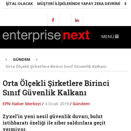
IJITAL OLACAK
MÜŞTERI İLIŞKILERINDE YAPAY ZEKA DEVRIMI
EMLAK
MENÜ
GÜNDEM
Orta Ölçekli Şirketlere Birinci Sınıf Güvenlik Kalkanı
Orta Ölçekli Şirketlere Birinci
Sınıf Güvenlik Kalkanı
EPN Haber Merkezi
/
4 Ocak 2019
/
Gündem
Zyxel’in yeni nesil güvenlik duvarı, bulut
istihbaratı özeliği ile siber saldırılara geçit
vermiyor.