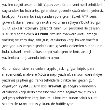
yazılım çeşidi tespit edildi. Yapay zeka ürünü yeni nesil tehditlerin
sayısındaki bu hızlı artış, geleneksel güvenlik çözümlerini yetersiz
bırakıyor. Pazarın bu ihtiyacından yola çıkan Zyxel, ATP serisi
güvenlik duvarı serisi için ekstra koruma sağlayan“Bulut Sorgu-
Bulut Zekası ” özelliğini geliştirdi. Sınırlı BT personeli ile çalışan
KOBİ’leri adresleyen
ATP800
, özelikle malware (kötü amaçlı
yazılım) ve zero day( sıfır gün) ataklarına karşı kalkan vazifesi
görüyor. Alışılmışın dışında ekstra güvenlik önlemleri sunan ürün,
bulut tabanlı tehdit zekası tespit yaklaşımı ile kötü amaçlı
yazılımlara karşı anında önlem alıyor.
Günümüzün siber saldırıları; crypto jacking (gizli kripto para
madenciliği), malware (kötü amaçlı yazılım), ransomware (fidye
yazılımı) çeşitleri gibi farklı tehditlerle birlikte her geçen gün
çoğalıyor.
ZyWALL ATP800 Firewall
, geleceğin bilinmeyen
ataklarına karşı derinlemesine savunma sağlayarak, tüm bu
gelişmiş tehditlere karşı kusursuz koruma sunan “akıllı bulut”
sistemi ile KOBİ’lerin iş yükünü de hafifletiyor.