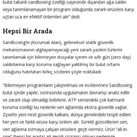
bulut tabanlı sandboxing özelliği sayesinde dışarıdan ağa saldırı
veya tanımlanamayan bir program olduğunda zararlı virüslere karşı
uçtan uca en efektif önlemleri alır” dedi.
Hepsi Bir Arada
Sandboxing’in (Korumalı Alan), geleneksel statik güvenlik
mekanizmasının algılayamayacağı yeni zararlı yazılım türlerini
tanımlamak için bilinmeyen dosyalar içeren ve sıfır gün (zero day)
saldırılarına karşı koruma sağlayan yalıtılmış bir bulut ortamı
olduğunu hatırlatan Kırkıç sözlerini şöyle noktaladı:
“Bilinmeyen programların çalıştırılması ve incelenmesi Sandboxing
bulut içinde yapılır, sonrasında uygulamanın davranışı analiz edilir
ve zararlı olup olmadığı belirlenir. ATP serisindeki çok katmanlı
koruma özelliği bu nedenle veri ağlarında ekstra güvenlik sağlar.
Zyxel’in yeni nesil güvenlik kalkanı, dünya genelindeki tespit edilen
her yeni ve farklı virüse karşı önlem alır. Sürekli güncellenen seri,
veri ağlarına sızmaya çalışan virüslere geçit vermez. Ürün “all-in-
one” (hepsi bir arada) ağ geçidi çözümü olması nedeniyle