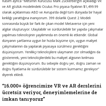
Kasım ayrıca “Meta’nın Kurucusu Mark Zuckerberg’in açıkladığı VR
ve AR gözlük modelindeki Oculus Pro piyasa fiyatının $1,499.99
olarak açıklanması ABD ve Avrupa’da değil tüm dünyada bir hayal
kırıklığı yarattığına inanıyorum. 399 dolarlık Quest 2 Modeli
sonrasında büyük bir fark ile çıkan model Metaverse için yeni
algılar oluşturuyor. Ulaşılabilir ve sürdürülebilir bir yapıda çalışmalar
yapılması teknolojinin yayılımında en önemli iki etkendir. Global
dünyanın şartlarına uygun bir hızda büyüme için, uygun maliyet
çalışmalarının da yapılarak piyasaya sürülmesi gerektiğini
düşünüyorum. Yenilikçi teknolojilere ulaşmanın zor olmadığını da
göstererek, yeni teknolojilerdeki bu maliyet algısının kırılması
gerektiğini düşünüyorum. Bu sebeple doğru yer, doğru zaman ve
doğru fiyatlama ile sürdürülebilir bir sistem kurmamız gerekiyor”
diyerek ekledi.
“16.000+ öğrencimize VR ve AR derslerini
ücretsiz veriyor, deneyimlemelerine de
imkan tanıyoruz”