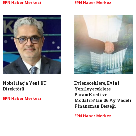
EPN Haber Merkezi
EPN Haber Merkezi
Nobel İlaç’a Yeni BT
Evleneceklere, Evini
Direktörü
Yenileyeceklere
ParamKredi ve
EPN Haber Merkezi
Modalife’tan 36 Ay Vadeli
Finansman Desteği
EPN Haber Merkezi