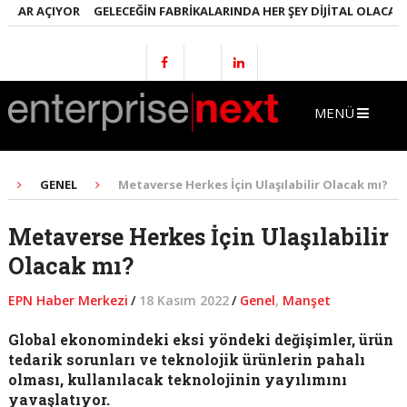
AR AÇIYOR
GELECEĞIN FABRIKALARINDA HER ŞEY DIJITAL OLACAK
MÜ
MENÜ
GENEL
Metaverse Herkes İçin Ulaşılabilir Olacak mı?
Metaverse Herkes İçin Ulaşılabilir
Olacak mı?
EPN Haber Merkezi
/
18 Kasım 2022
/
Genel
,
Manşet
Global ekonomindeki eksi yöndeki değişimler, ürün
tedarik sorunları ve teknolojik ürünlerin pahalı
olması, kullanılacak teknolojinin yayılımını
yavaşlatıyor.