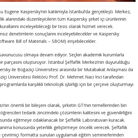
su Eugene Kaspersky’nin katılımıyla İstanbul’da gerçekleşti. Merkez,
nlik alanındaki düzenleyicilerin tüm Kaspersky şirket içi ürünlerinin
urallarını inceleyebileceği bir tesis olarak hizmet verecek.
msız denetimlerin sonuçlarını inceleyebilecekler ve Kaspersky
Software Bill of Materials – SBOM) erişebilecekler.
ın savunucusu olmaya devam ediyor. Seçkin akademik kurumlarla
r parçasını oluşturuyor. İstanbul Şeffaflık Merkezi’nin duyurulduğu
aspersky ile Boğaziçi Üniversitesi arasında bir Mutabakat Anlaşması da
çi Üniversitesi Rektörü Prof. Dr. Mehmet Naci İnci tarafından
ramlarda karşılıklı teknolojik işbirliği için bir çerçeve oluşturmayı
ın önemli bir bileşeni olarak, şirketin GTI’nın temellerinden biri
rencileri tedarik zincirindeki çözümlerin kalitesini ve güvenilirliğini
sunda eğitmeye odaklanacak bir Şeffaflık Laboratuvarı kuracak.
anıma konusunda yeterlilik geliştirmeye öncelik verecek. Şeffaflık
 çevrimiçi formatta sunulan uygulamalı eğitim seminerlerinden