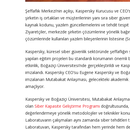
Şeffaflık Merkezi’nin açılışı, Kaspersky Kurucusu ve CEO’
şirketin iş ortakları ve müşterilerinin yanı sıra siber güve
kaynak kodunu, yazılım güncellemelerini ve tehdit tespit k
Ziyaretçiler, merkezde şirketin çözümlerine yönelik bağı
çözümlerinde kullanılan yazılım bileşenlerinin listesine (
Kaspersky, küresel siber güvenlik sektöründe şeffaflığ
yapılan eğitim projeleri bu standardı korumanın önemli bi
etkinlik, Boğaziçi Üniversitesi’nde gerçekleştirildi ve K
imzalandı. Kaspersky CEO’su Eugene Kaspersky ve Boğazi
imzalanan Mutabakat Anlaşması, gelecekteki akademik prog
amaçlıyor.
Kaspersky ve Boğaziçi Üniversitesi, Mutabakat Anlaşması’n
olan
Siber Kapasite Geliştirme Programı
doğrultusunda, öğ
değerlendirmeye yönelik metodolojiler ve teknikler konu
Laboratuvarın çalışmaları aynı zamanda siber tehditleri t
Laboratuvarı, Kaspersky tarafından hem yerinde hem de