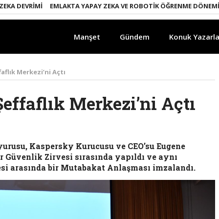
DEVRIMI
EMLAKTA YAPAY ZEKA VE ROBOTIK ÖĞRENME DÖNEMI
ENE
Manşet
Gündem
Konuk Yazarla
aflık Merkezi’ni Açtı
effaflık Merkezi’ni Açtı
duyurusu, Kaspersky Kurucusu ve CEO’su Eugene
r Güvenlik Zirvesi sırasında yapıldı ve aynı
si arasında bir Mutabakat Anlaşması imzalandı.