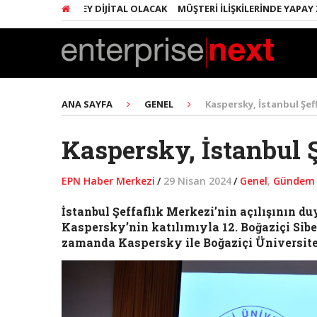
RINDA HER ŞEY DIJITAL OLACAK
MÜŞTERI İLIŞKILERINDE YAPAY ZEKA 
ANA SAYFA
GENEL
Kaspersky, İstanbul Şeff
Kaspersky, İstanbul Ş
EPN Haber Merkezi
/
29 Nisan 2024
/
Genel
,
Gündem
İstanbul Şeffaflık Merkezi’nin açılışının 
Kaspersky’nin katılımıyla 12. Boğaziçi Sibe
zamanda Kaspersky ile Boğaziçi Üniversite