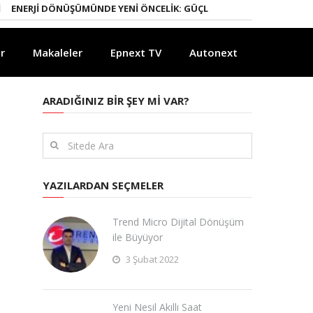
RJI DÖNÜŞÜMÜNDE YENI ÖNCELIK: GÜÇLÜ ELEKTRIK ŞEBEKELERI
YAP
r
Makaleler
Epnext TV
Autonext
ARADIĞINIZ BIR ŞEY MI VAR?
YAZILARDAN SEÇMELER
Trend Micro Dijital Dönüşüm
ile Büyüyor
3 Şubat 2022
Yeni Nesil Akıllı Saat