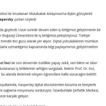
rsitesi ile imzalanan Mutabakat Anlaşması’na ilişkin görüşlerini
aspersky
şunları söyledi:
da güçlendi. Uzun süredir devam eden iş birliğimizi geliştirmenin bir
Boğaziçi Üniversitesi ile iş birliğimizi pekiştiriyoruz. Türkiye
endin itici gücü olarak yer alıyor. Dijital yolculuklarının mümkün
larla uzmanlığımız kapsamında bilgi paylaşımımızı geliştirmekten
ci İnci
de son dönemde özellikle yapay zekâ, veri bilimi ve siber
lararası iş birliklerinin arttığını vurguladı. Rektör Prof. Dr. İnci,
n bu alanda ilerlemek isteyen öğrencilere katkı sunacağını belirtti.
ullarında, Kaspersky dijital ekosistemleri koruma ve bireylerle
ini sağlama misyonunu sürdürüyor. İstanbul’daki Şeffaflık Merkezi,
eze karşılık geliyor.