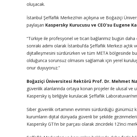
oluşacak.
İstanbul Şeffaflık Merkezi’nin açılışına ve Boğaziçi Ünive
paylaşan
Kaspersky Kurucusu ve CEO’su Eugene K
“Türkiye ile profesyonel ve ticari bağlarımız bugün daha 
sonraki adımı olarak İstanbul’da Şeffaflık Merkezi açtık ve 
dijitalleşmesini sürdürürken ve tüm META bölgesinde bu tr
olduğunca sorunsuz olmasını sağlamak için yerel kuruluş
onur duyuyoruz.”
Boğaziçi Üniversitesi Rektörü Prof. Dr. Mehmet Na
güvenlik alanlarında ortaya konan projeler ile ulusal ve ulus
Kaspersky iş birliğiyle kurulacak Şeffaflık Laboratuvarı’nı
Siber güvenlik ortamının evrimini sürdürdüğü günümüz koş
kurumların dijital dünyada güvenli bir şekilde gezinmeler
Kaspersky GTI’ın bir parçası olarak zincirdeki 12’inci merk