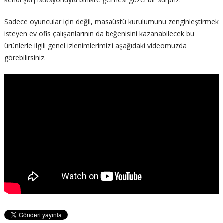
Sadece oyuncular için değil, masaüstü kurulumunu zenginleştirmek
isteyen ev ofis çalışanlarının da beğenisini kazanabilecek bu
ürünlerle ilgili genel izlenimlerimizii aşağıdaki videomuzda
görebilirsiniz.