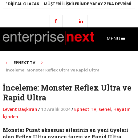
 DIJITAL OLACAK
MÜŞTERI İLIŞKILERINDE YAPAY ZEKA DEVRIMI
EML
MENÜ
EPNEXT TV
İnceleme: Monster Reflex Ultra ve Rapid Ultra
İnceleme: Monster Reflex Ultra ve
Rapid Ultra
Levent Daşkıran
/
12 Aralık 2024
/
Epnext TV
,
Genel
,
Hayatın
İçinden
Monster Pusat aksesuar ailesinin en yeni üyeleri
olan Reflex Ultra oyuncu faresi ve Rapid Ultra