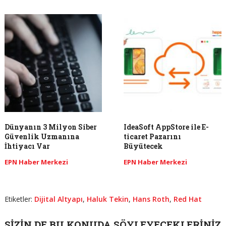
Dünyanın 3 Milyon Siber
IdeaSoft AppStore ile E-
Güvenlik Uzmanına
ticaret Pazarını
İhtiyacı Var
Büyütecek
EPN Haber Merkezi
EPN Haber Merkezi
Etiketler:
Dijital Altyapı
,
Haluk Tekin
,
Hans Roth
,
Red Hat
SIZIN DE BU KONUDA SÖYLEYECEKLERINIZ