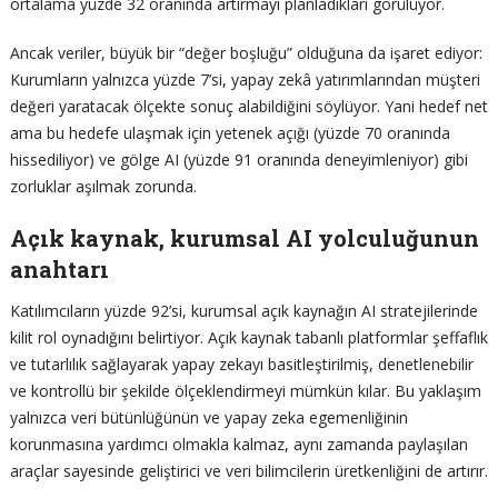
ortalama yüzde 32 oranında artırmayı planladıkları görülüyor.
Ancak veriler, büyük bir “değer boşluğu” olduğuna da işaret ediyor:
Kurumların yalnızca yüzde 7’si, yapay zekâ yatırımlarından müşteri
değeri yaratacak ölçekte sonuç alabildiğini söylüyor. Yani hedef net
ama bu hedefe ulaşmak için yetenek açığı (yüzde 70 oranında
hissediliyor) ve gölge AI (yüzde 91 oranında deneyimleniyor) gibi
zorluklar aşılmak zorunda.
Açık kaynak, kurumsal AI yolculuğunun
anahtarı
Katılımcıların yüzde 92’si, kurumsal açık kaynağın AI stratejilerinde
kilit rol oynadığını belirtiyor. Açık kaynak tabanlı platformlar şeffaflık
ve tutarlılık sağlayarak yapay zekayı basitleştirilmiş, denetlenebilir
ve kontrollü bir şekilde ölçeklendirmeyi mümkün kılar. Bu yaklaşım
yalnızca veri bütünlüğünün ve yapay zeka egemenliğinin
korunmasına yardımcı olmakla kalmaz, aynı zamanda paylaşılan
araçlar sayesinde geliştirici ve veri bilimcilerin üretkenliğini de artırır.