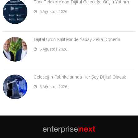
Türk Telekom’dan Dijital Geleceğe Güçlü Yatırım
6 Ağustos 2026
Dijital Ürün Kalitesinde Yapay Zeka Dönemi
6 Ağustos 2026
Geleceğin Fabrikalarında Her Şey Dijital Olacak
6 Ağustos 2026