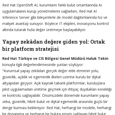
Red Hat OpenShift AI, kurumların farklı bulut ortamlarında AI
uygulamalarını kurup yönetmelerini sağlarken, Red Hat AI
Inference Server gibi bileşenlerle de model dağıtımlarında hız ve
maliyet avantajı sunuyor. Böylece IT ekipleri, inovasyonu kontrol
altında tutarak hızla değer üretmeye başlayabiliyor.
Yapay zekâdan değere giden yol: Ortak
bir platform stratejisi
Red Hat Türkiye ve CIS Bölgesi Genel Müdürü Haluk Tekin
konuyla ilgili değerlendirmesinde şunları söylüyor:
“Kurumsal yapay zekâdan gerçek değer elde etmenin yolu,
güvenlik, açıklık ve egemenlik ilkeleri üzerine kurulu bir dijital
altyapıdan geçiyor. Açık kaynak tabanlı platformlar, kuruluşlara
pilot uygulamadan üretime geçmek için ihtiyaç duydukları esnekliği
ve kontrolü sağlayabilir. Önümüzdeki dönemde kurumların yapay
zeka, güvenlik, hibrit bulut ve dijital egemenlik arasında güçlü bir
denge kurması bekleniyor. Red Hat, herhangi bir modele, herhangi
bir donanıma ve herhangi bir buluta erişim sağlayan hibrit bulut