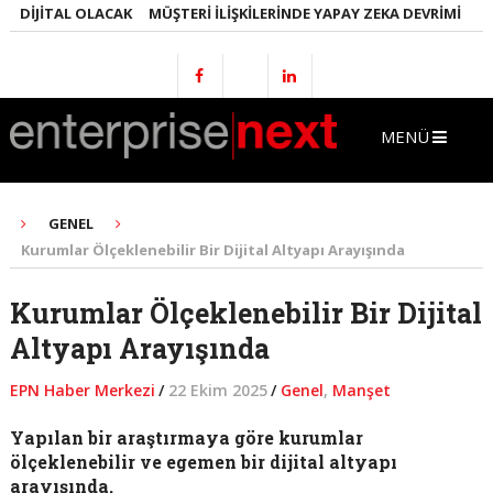
DIJITAL OLACAK
MÜŞTERI İLIŞKILERINDE YAPAY ZEKA DEVRIMI
EMLA
MENÜ
GENEL
Kurumlar Ölçeklenebilir Bir Dijital Altyapı Arayışında
Kurumlar Ölçeklenebilir Bir Dijital
Altyapı Arayışında
EPN Haber Merkezi
/
22 Ekim 2025
/
Genel
,
Manşet
Yapılan bir araştırmaya göre kurumlar
ölçeklenebilir ve egemen bir dijital altyapı
arayışında.