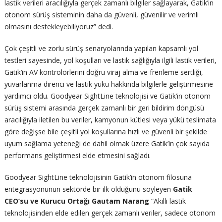
lastik verileri aracılığıyla gerçek zamanlı bilgiler sağlayarak, Gatik’in
otonom sürüş sisteminin daha da güvenli, güvenilir ve verimli
olmasını destekleyebiliyoruz” dedi.
Çok çeşitli ve zorlu sürüş senaryolarında yapılan kapsamlı yol
testleri sayesinde, yol koşulları ve lastik sağlığıyla ilgili lastik verileri,
Gatik’in AV kontrolörlerini doğru viraj alma ve frenleme sertliği,
yuvarlanma direnci ve lastik yükü hakkında bilgilerle geliştirmesine
yardımcı oldu. Goodyear SightLine teknolojisi ve Gatik’in otonom
sürüş sistemi arasında gerçek zamanlı bir geri bildirim döngüsü
aracılığıyla iletilen bu veriler, kamyonun kütlesi veya yükü teslimata
göre değişse bile çeşitli yol koşullarına hızlı ve güvenli bir şekilde
uyum sağlama yeteneği de dahil olmak üzere Gatik’in çok sayıda
performans geliştirmesi elde etmesini sağladı.
Goodyear SightLine teknolojisinin Gatik’in otonom filosuna
entegrasyonunun sektörde bir ilk olduğunu söyleyen
Gatik
CEO’su ve Kurucu Ortağı Gautam Narang
“Akıllı lastik
teknolojisinden elde edilen gerçek zamanlı veriler, sadece otonom