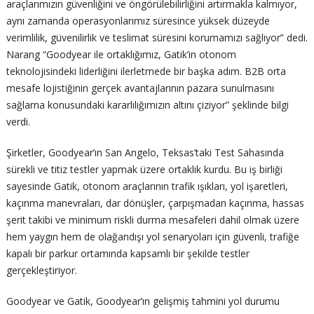
araçlarımızın güvenliğini ve öngörülebilirliğini artırmakla kalmıyor,
aynı zamanda operasyonlarımız süresince yüksek düzeyde
verimlilik, güvenilirlik ve teslimat süresini korumamızı sağlıyor” dedi.
Narang “Goodyear ile ortaklığımız, Gatik’in otonom
teknolojisindeki liderliğini ilerletmede bir başka adım. B2B orta
mesafe lojistiğinin gerçek avantajlarının pazara sunulmasını
sağlama konusundaki kararlılığımızın altını çiziyor” şeklinde bilgi
verdi.
Şirketler, Goodyear’ın San Angelo, Teksas’taki Test Sahasında
sürekli ve titiz testler yapmak üzere ortaklık kurdu. Bu iş birliği
sayesinde Gatik, otonom araçlarının trafik ışıkları, yol işaretleri,
kaçınma manevraları, dar dönüşler, çarpışmadan kaçınma, hassas
şerit takibi ve minimum riskli durma mesafeleri dahil olmak üzere
hem yaygın hem de olağandışı yol senaryoları için güvenli, trafiğe
kapalı bir parkur ortamında kapsamlı bir şekilde testler
gerçekleştiriyor.
Goodyear ve Gatik, Goodyear’ın gelişmiş tahmini yol durumu