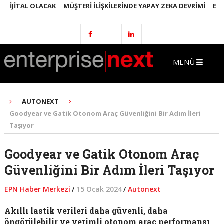
JITAL OLACAK
MÜŞTERI İLIŞKILERINDE YAPAY ZEKA DEVRIMI
EMLAKT
MENÜ
AUTONEXT
Goodyear ve Gatik Otonom Araç Güvenliğini Bir Adım İleri
Taşıyor
Goodyear ve Gatik Otonom Araç
Güvenliğini Bir Adım İleri Taşıyor
EPN Haber Merkezi
/
15 Ocak 2024
/
Autonext
Akıllı lastik verileri daha güvenli, daha
öngörülebilir ve verimli otonom araç performansı