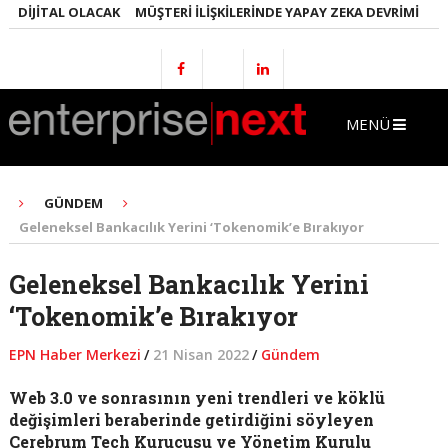
DIJITAL OLACAK
MÜŞTERI İLIŞKILERINDE YAPAY ZEKA DEVRIMI
EMLA
MENÜ
GÜNDEM
Geleneksel Bankacılık Yerini ‘Tokenomik’e Bırakıyor
Geleneksel Bankacılık Yerini
‘Tokenomik’e Bırakıyor
EPN Haber Merkezi
/
21 Nisan 2022
/
Gündem
Web 3.0 ve sonrasının yeni trendleri ve köklü
değişimleri beraberinde getirdiğini söyleyen
Cerebrum Tech Kurucusu ve Yönetim Kurulu