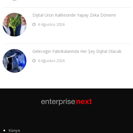
Dijital Ürün Kalitesinde Yapay Zeka Dönemi
6 Ağustos 2026
Geleceğin Fabrikalarında Her Şey Dijital Olacak
6 Ağustos 2026
Künye