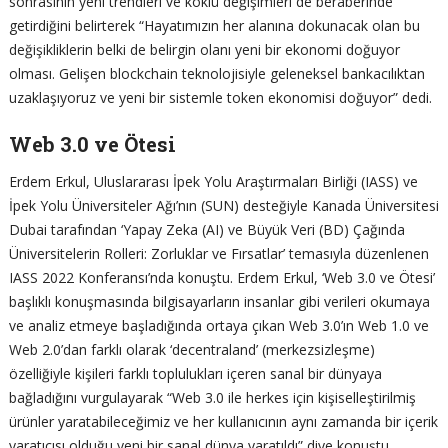
sonrasının yeni trendleri ve köklü değişimleri de beraberinde
getirdiğini belirterek “Hayatımızın her alanına dokunacak olan bu
değişikliklerin belki de belirgin olanı yeni bir ekonomi doğuyor
olması. Gelişen blockchain teknolojisiyle geleneksel bankacılıktan
uzaklaşıyoruz ve yeni bir sistemle token ekonomisi doğuyor” dedi.
Web 3.0 ve Ötesi
Erdem Erkul, Uluslararası İpek Yolu Araştırmaları Birliği (IASS) ve
İpek Yolu Üniversiteler Ağı’nın (SUN) desteğiyle Kanada Üniversitesi
Dubai tarafından ‘Yapay Zeka (AI) ve Büyük Veri (BD) Çağında
Üniversitelerin Rolleri: Zorluklar ve Fırsatlar’ temasıyla düzenlenen
IASS 2022 Konferansı’nda konuştu. Erdem Erkul, ‘Web 3.0 ve Ötesi’
başlıklı konuşmasında bilgisayarların insanlar gibi verileri okumaya
ve analiz etmeye başladığında ortaya çıkan Web 3.0’ın Web 1.0 ve
Web 2.0’dan farklı olarak ‘decentraland’ (merkezsizleşme)
özelliğiyle kişileri farklı toplulukları içeren sanal bir dünyaya
bağladığını vurgulayarak “Web 3.0 ile herkes için kişiselleştirilmiş
ürünler yaratabileceğimiz ve her kullanıcının aynı zamanda bir içerik
yaratıcısı olduğu yeni bir sanal dünya yaratıldı” diye konuştu.