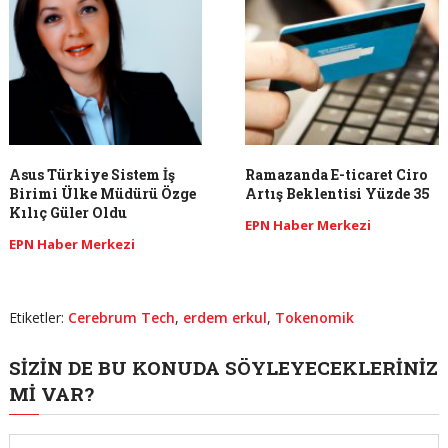
Asus Türkiye Sistem İş
Ramazanda E-ticaret Ciro
Birimi Ülke Müdürü Özge
Artış Beklentisi Yüzde 35
Kılıç Güler Oldu
EPN Haber Merkezi
EPN Haber Merkezi
Etiketler:
Cerebrum Tech
,
erdem erkul
,
Tokenomik
SIZIN DE BU KONUDA SÖYLEYECEKLERINIZ
MI VAR?