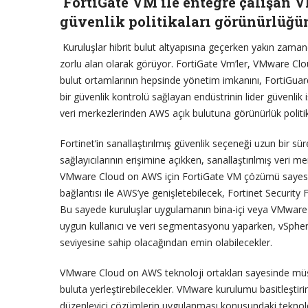
FortiGate VM ile entegre çalışan
güvenlik politikaları görünürlüğü
Kuruluşlar hibrit bulut altyapısına geçerken yakın zaman
zorlu alan olarak görüyor. FortiGate Vm’ler, VMware Cloud
bulut ortamlarının hepsinde yönetim imkanını, FortiGuard
bir güvenlik kontrolü sağlayan endüstrinin lider güvenlik i
veri merkezlerinden AWS açık bulutuna görünürlük politika
Fortinet’in sanallaştırılmış güvenlik seçeneği uzun bir 
sağlayıcılarının erişimine açıkken, sanallaştırılmış veri m
VMware Cloud on AWS için FortiGate VM çözümü sayesin
bağlantısı ile AWS’ye genişletebilecek, Fortinet Security 
Bu sayede kuruluşlar uygulamanın bina-içi veya VMware
uygun kullanıcı ve veri segmentasyonu yaparken, vSphere
seviyesine sahip olacağından emin olabilecekler.
VMware Cloud on AWS teknoloji ortakları sayesinde müşter
buluta yerleştirebilecekler. VMware kurulumu basitleşti
düzenleyici çözümlerin uygulanması konusundaki teknoloj