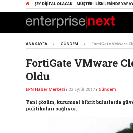
ARINDA HER ŞEY DIJITAL OLACAK
MÜŞTERI İLIŞKILERINDE YAPAY ZEK
ANA SAYFA
GÜNDEM
FortiGate VMware Cl
FortiGate VMware Cl
Oldu
EPN Haber Merkezi
/
22 Eylül 2017
/
Gündem
Yeni çözüm, kurumsal hibrit bulutlarda güve
politikaları sağlıyor.