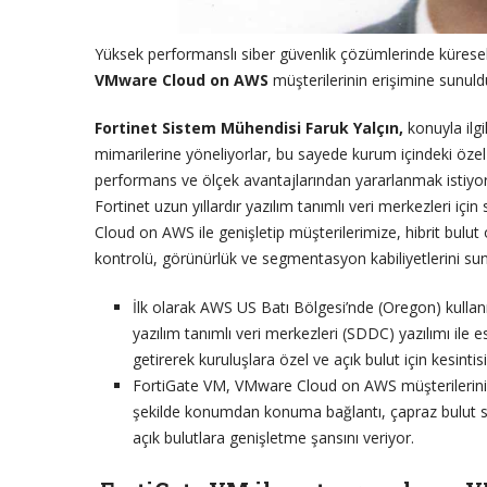
Yüksek performanslı siber güvenlik çözümlerinde küresel
VMware Cloud on AWS
müşterilerinin erişimine sunul
Fortinet Sistem Mühendisi Faruk Yalçın,
konuyla ilgi
mimarilerine yöneliyorlar, bu sayede kurum içindeki özel b
performans ve ölçek avantajlarından yararlanmak istiyorl
Fortinet uzun yıllardır yazılım tanımlı veri merkezleri içi
Cloud on AWS ile genişletip müşterilerimize, hibrit bulut
kontrolü, görünürlük ve segmentasyon kabiliyetlerini su
İlk olarak AWS US Batı Bölgesi’nde (Oregon) kulla
yazılım tanımlı veri merkezleri (SDDC) yazılımı il
getirerek kuruluşlara özel ve açık bulut için kesin
FortiGate VM, VMware Cloud on AWS müşterilerinin h
şekilde konumdan konuma bağlantı, çapraz bulut s
açık bulutlara genişletme şansını veriyor.