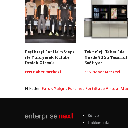
Beşiktaşlılar Help Steps
Teknoloji Tekstilde
ile Yürüyerek Kulübe
Yüzde 90 Su Tasarruf
Destek Olacak
Sağlıyor
EPN Haber Merkezi
EPN Haber Merkezi
Etiketler:
Faruk Yalçın
,
Fortinet FortiGate Virtual Ma
Künye
Hakkımızda