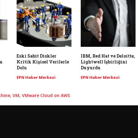
Eski Sabit Diskler
IBM, Red Hat ve Deloitte,
u
Kritik Kişisel Verilerle
Lightwell İşbirliğini
Dolu
Duyurdu
EPN Haber Merkezi
EPN Haber Merkezi
chine
,
VM
,
VMware Cloud on AWS