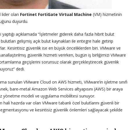
 lider olan
Fortinet FortiGate Virtual Machine
(VM) hizmetinin
duğunu duyurdu.
li yaptığı açıklamada “İşletmeler giderek daha fazla hibrit bulut
ulutları gelişmiş açık bulut kaynakları ile entegre hale getirip
ar. Kesintisiz güvenlik ise en büyük önceliklerden biri. VMware ve
n sanallaştırılmış güvenlik hizmeti verirken, bugün iş birliğimizi VMware
 ortamlarına geçişlerini sorunsuz olarak gerçekleştirecek güvenlik
nuyoruz” dedi.
nıma sunulan VMware Cloud on AWS hizmeti, VMware’in işletme sınıfı
e esnek, bare-metal Amazon Web Services altyapısını (AWS) bir araya
tisiz yönetme modeli ve uygulama mobilitesi sunuyor.
ali hazırda var olan VMware tabanlı özel bulutlarını güvenli bir
egmentasyonu ve kesintisiz güvenlik önlemleri sağlayacak şekilde