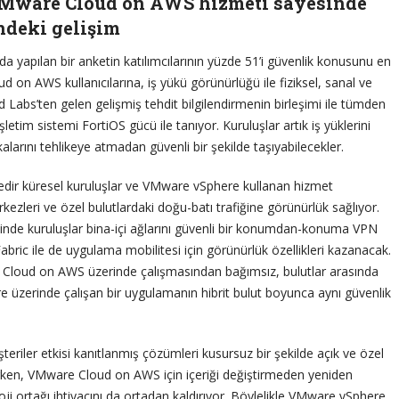
 VMware Cloud on AWS hizmeti sayesinde
ndeki gelişim
da yapılan bir anketin katılımcılarının yüzde 51’i güvenlik konusunu en
 on AWS kullanıcılarına, iş yükü görünürlüğü ile fiziksel, sanal ve
 Labs’ten gelen gelişmiş tehdit bilgilendirmenin birleşimi ile tümden
şletim sistemi FortiOS gücü ile tanıyor. Kuruluşlar artık iş yüklerini
larını tehlikeye atmadan güvenli bir şekilde taşıyabilecekler.
süredir küresel kuruluşlar ve VMware vSphere kullanan hizmet
erkezleri ve özel bulutlardaki doğu-batı trafiğine görünürlük sağlıyor.
de kuruluşlar bina-içi ağlarını güvenli bir konumdan-konuma VPN
Fabric ile de uygulama mobilitesi için görünürlük özellikleri kazanacak.
 Cloud on AWS üzerinde çalışmasından bağımsız, bulutlar arasında
 üzerinde çalışan bir uygulamanın hibrit bulut boyunca aynı güvenlik
iler etkisi kanıtlanmış çözümleri kusursuz bir şekilde açık ve özel
rirken, VMware Cloud on AWS için içeriği değiştirmeden yeniden
i ortağı ihtiyacını da ortadan kaldırıyor. Böylelikle VMware vSphere