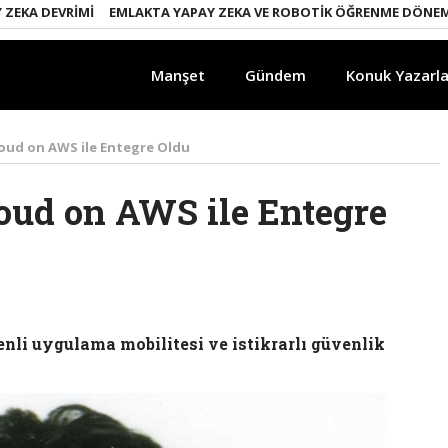
A DEVRIMI
EMLAKTA YAPAY ZEKA VE ROBOTIK ÖĞRENME DÖNEMI
E
Manşet
Gündem
Konuk Yazarla
oud on AWS ile Entegre Oldu
oud on AWS ile Entegre
nli uygulama mobilitesi ve istikrarlı güvenlik