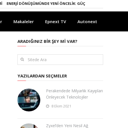
NERJI DÖNÜŞÜMÜNDE YENI ÖNCELIK: GÜÇLÜ ELEKTRIK ŞEBEKELERI
YA
r
Makaleler
Epnext TV
Autonext
ARADIĞINIZ BIR ŞEY MI VAR?
YAZILARDAN SEÇMELER
Perakendede Milyarlık Kayıpları
Önleyecek Teknolojiler
8 Ekim 2021
​Zyxel’den Yeni Nesil Ağ