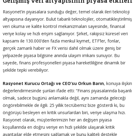
Gelişmiş veri altyapısının piyasa etkileri
Rasyonet’in piyasalara sunduğu değer, temel olarak ileri teknoloji
altyapısına dayanıyor. Bulut tabanlı teknolojiler, otomatikleştirilmiş
veri okuma ve kalite kontrol mekanizmaları sayesinde, finansal
veriye kolay ve hızlı erişim sağlanıyor. Şirket, rakipsiz küresel veri
kapsamı ile 130.000’den fazla menkul kıymet, ETF’ler, fonlar,
gerçek zamanlı haber ve FX verisi dahil olmak üzere geniş bir
yelpazede piyasa bilgisine anında ulaşım imkanı sunuyor. Bu
sayede, finans profesyonelleri piyasa hareketliliğine dinamik bir
şekilde tepki verebiliyor.
Rasyonet Kurucu Ortağı ve CEO’su Orkun Barın
, konuya ilişkin
değerlendirmesinde şunları ifade etti: “Finans piyasalarında başarılı
olmak, sadece bugünü anlamakla değil, aynı zamanda geleceği
öngörebilmekle de ilgili. 25 yıllık tecrübemiz bize gösterdi ki, bu
öngörüyü besleyen en kritik unsurlardan biri, veriye ulaşma hızı.
Rasyonet olarak, müşterilerimizin her an değişen piyasa
koşullarında en doğru veriye en hızlı şekilde ulaşarak kritik
avantajlar elde etmesini sağlamak ve bunu kaliteli destekle