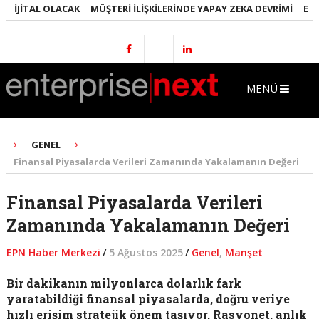
JITAL OLACAK
MÜŞTERI İLIŞKILERINDE YAPAY ZEKA DEVRIMI
EMLAKT
MENÜ
GENEL
Finansal Piyasalarda Verileri Zamanında Yakalamanın Değeri
Finansal Piyasalarda Verileri
Zamanında Yakalamanın Değeri
EPN Haber Merkezi
/
5 Ağustos 2025
/
Genel
,
Manşet
Bir dakikanın milyonlarca dolarlık fark
yaratabildiği finansal piyasalarda, doğru veriye
hızlı erişim stratejik önem taşıyor. Rasyonet, anlık