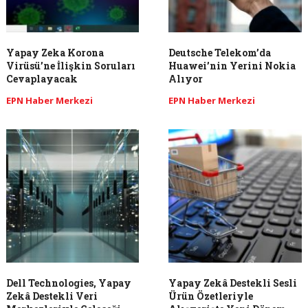
Yapay Zeka Korona
Deutsche Telekom’da
Virüsü’ne İlişkin Soruları
Huawei’nin Yerini Nokia
Cevaplayacak
Alıyor
EPN Haber Merkezi
EPN Haber Merkezi
Dell Technologies, Yapay
Yapay Zekâ Destekli Sesli
Zekâ Destekli Veri
Ürün Özetleriyle