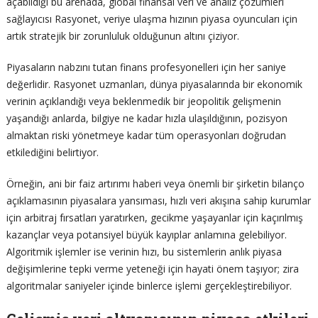
açabildiği bu arenada, global finansal veri ve analiz çözümleri
sağlayıcısı Rasyonet, veriye ulaşma hızının piyasa oyuncuları için
artık stratejik bir zorunluluk olduğunun altını çiziyor.
Piyasaların nabzını tutan finans profesyonelleri için her saniye
değerlidir. Rasyonet uzmanları, dünya piyasalarında bir ekonomik
verinin açıklandığı veya beklenmedik bir jeopolitik gelişmenin
yaşandığı anlarda, bilgiye ne kadar hızla ulaşıldığının, pozisyon
almaktan riski yönetmeye kadar tüm operasyonları doğrudan
etkilediğini belirtiyor.
Örneğin, ani bir faiz artırımı haberi veya önemli bir şirketin bilanço
açıklamasının piyasalara yansıması, hızlı veri akışına sahip kurumlar
için arbitraj fırsatları yaratırken, gecikme yaşayanlar için kaçırılmış
kazançlar veya potansiyel büyük kayıplar anlamına gelebiliyor.
Algoritmik işlemler ise verinin hızı, bu sistemlerin anlık piyasa
değişimlerine tepki verme yeteneği için hayati önem taşıyor; zira
algoritmalar saniyeler içinde binlerce işlemi gerçekleştirebiliyor.