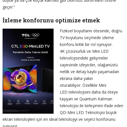
büyük ya da çok küçük kalması gibi olumsuz durumların önüne
geçer.”
İzleme konforunu optimize etmek
Fiziksel boyutların ötesinde, doğru
TV boyutunu seçmede izleme
konforu kritik bir rol oynuyor.
4K çözünürlük ve Mini LED
teknolojisindeki gelişmeler
sayesinde izleyiciler, olağanüstü
netlik ve detay kaybı yaşamadan
ekrana daha yakın
oturabiliyor. Özellikle Mini
LED teknolojisini daha da öteye
taşıyan ve Quantum Katman
teknolojisi ile birleşimini ifade eden
QD-Mini LED Teknolojisi büyük
ekran teknolojileri için en ideal teknolojiyi ve seyirci konforunu
sunuyor.