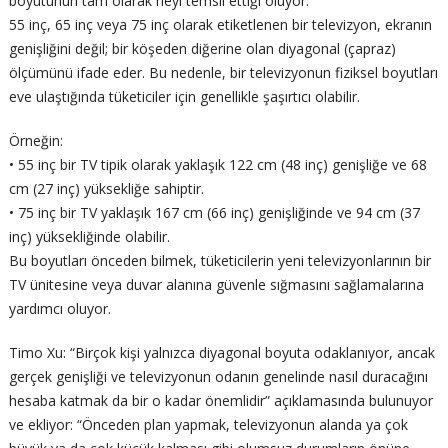
boyutunun tam olarak neyi temsil ettiği oluyor.
55 inç, 65 inç veya 75 inç olarak etiketlenen bir televizyon, ekranın
genişliğini değil; bir köşeden diğerine olan diyagonal (çapraz)
ölçümünü ifade eder. Bu nedenle, bir televizyonun fiziksel boyutları
eve ulaştığında tüketiciler için genellikle şaşırtıcı olabilir.
Örneğin:
• 55 inç bir TV tipik olarak yaklaşık 122 cm (48 inç) genişliğe ve 68
cm (27 inç) yüksekliğe sahiptir.
• 75 inç bir TV yaklaşık 167 cm (66 inç) genişliğinde ve 94 cm (37
inç) yüksekliğinde olabilir.
Bu boyutları önceden bilmek, tüketicilerin yeni televizyonlarının bir
TV ünitesine veya duvar alanına güvenle sığmasını sağlamalarına
yardımcı oluyor.
Timo Xu: “Birçok kişi yalnızca diyagonal boyuta odaklanıyor, ancak
gerçek genişliği ve televizyonun odanın genelinde nasıl duracağını
hesaba katmak da bir o kadar önemlidir” açıklamasında bulunuyor
ve ekliyor: “Önceden plan yapmak, televizyonun alanda ya çok