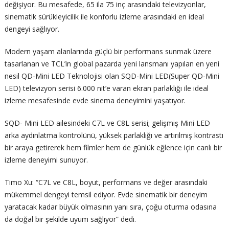
değişiyor. Bu mesafede, 65 ila 75 inç arasındaki televizyonlar,
sinematik sürükleyicilik ile konforlu izleme arasındaki en ideal
dengeyi sağlıyor.
Modern yaşam alanlarında güçlü bir performans sunmak üzere
tasarlanan ve TCL’in global pazarda yeni lansmanı yapılan en yeni
nesil QD-Mini LED Teknolojisi olan SQD-Mini LED(Super QD-Mini
LED) televizyon serisi 6.000 nit’e varan ekran parlaklığı ile ideal
izleme mesafesinde evde sinema deneyimini yaşatıyor.
SQD- Mini LED ailesindeki C7L ve C8L serisi; gelişmiş Mini LED
arka aydınlatma kontrolünü, yüksek parlaklığı ve artırılmış kontrastı
bir araya getirerek hem filmler hem de günlük eğlence için canlı bir
izleme deneyimi sunuyor.
Timo Xu: “C7L ve C8L, boyut, performans ve değer arasındaki
mükemmel dengeyi temsil ediyor. Evde sinematik bir deneyim
yaratacak kadar büyük olmasının yanı sıra, çoğu oturma odasına
da doğal bir şekilde uyum sağlıyor” dedi.