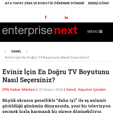
TA YAPAY ZEKA VE ROBOTIK ÖĞRENME DÖNEMI
ENERJI DÖNÜŞÜMÜNDE
MENÜ
GENEL
Eviniz İçin En Doğru TV Boyutunu Nasıl Seçersiniz?
Eviniz İçin En Doğru TV Boyutunu
Nasıl Seçersiniz?
EPN Haber Merkezi
/
25 Mayıs 2026
/
Genel
,
Hayatın İçinden
Büyük ekranın genellikle “daha iyi” ile eş anlamlı
görüldüğü günümüz dünyasında, yeni bir televizyon
seçmek hızla karmaşık bir sürece dönüşebiliyor.