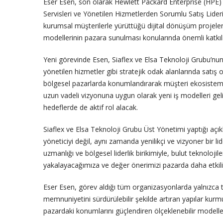
Eser Esen, son olarak Hewlett Packard Enterprise (HPE)
Servisleri ve Yönetilen Hizmetlerden Sorumlu Satış Lider
kurumsal müşterilerle yürüttüğü dijital dönüşüm projeleri
modellerinin pazara sunulması konularında önemli katkıla
Yeni görevinde Esen, Siaflex ve Elsa Teknoloji Grubu’nun
yönetilen hizmetler gibi stratejik odak alanlarında satış
bölgesel pazarlarda konumlandırarak müşteri ekosistem
uzun vadeli vizyonuna uygun olarak yeni iş modelleri gelişt
hedeflerde de aktif rol alacak.
Siaflex ve Elsa Teknoloji Grubu Üst Yönetimi yaptığı açık
yöneticiyi değil, aynı zamanda yenilikçi ve vizyoner bir 
uzmanlığı ve bölgesel liderlik birikimiyle, bulut teknoloj
yakalayacağımıza ve değer önerimizi pazarda daha etkili 
Eser Esen, görev aldığı tüm organizasyonlarda yalnızca
memnuniyetini sürdürülebilir şekilde artıran yapılar kurmu
pazardaki konumlarını güçlendiren ölçeklenebilir modeller 