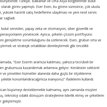
 bünyesinde Türkiye, Balkanlar ve Orta Asya bölgelerinde Bulut
i olarak görev yapmıştı. Eser Esen, bu görevi süresince, çok uluslu
, yüksek hacimli satış hedeflerine ulaşılması ve yeni nesil servis
r sağladı.
 bulut servisleri, yapay zeka ve otomasyon, siber güvenlik ve
 operasyonlarını yönetecek. Ayrıca, şirketin çözüm portföyünü
ini genişletme sorumluluğunu da üstlenecek. Esen, grubun orta ve
irmek ve stratejik ortaklıkları derinleştirmek gibi öncelikli
lamada, “Eser Esen’in aramıza katılması, yalnızca tecrübeli bir
lideri grubumuza kazandırmak anlamına geliyor. Kendisinin sektörel
ileri ve yönetilen hizmetler alanında daha güçlü bir ölçeklenme
şekilde konumlandıracağımıza inanıyoruz” ifadelerini kullandı.
 ticari büyümeyi desteklemekle kalmamış; aynı zamanda müşteri
ş, teknoloji odaklı dönüşüm stratejilerine liderlik etmiş ve şirketlerin
geliştirmiştir.