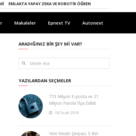
EMLAKTA YAPAY ZEKA VE ROBOTIK ÖĞRENME DÖNEMI
ENERJI DÖNÜŞ
r
Makaleler
Epnext TV
Autonext
ARADIĞINIZ BIR ŞEY MI VAR?
YAZILARDAN SEÇMELER
773 Milyon E-posta ve 21
Milyon Parola İfşa Edildi
18 Ocak 2019
Yeni Neslin Şerpası: 5 Bin