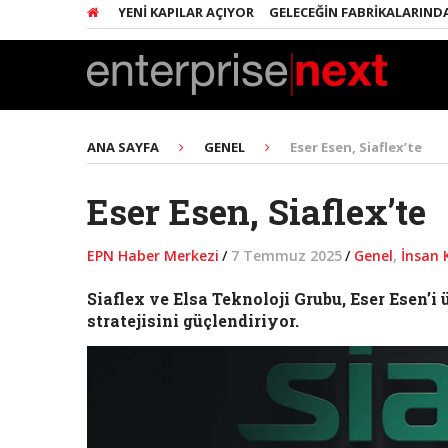
IRIŞIMCILERE YENI KAPILAR AÇIYOR
GELECEĞIN FABRIKALARINDA HER 
ANA SAYFA
GENEL
Eser Esen, Siaflex’te
Eser Esen, Siaflex’te
EPN Haber Merkezi
/
7 Temmuz 2025
/
Genel
,
İnsan 
Siaflex ve Elsa Teknoloji Grubu, Eser Esen’
stratejisini güçlendiriyor.