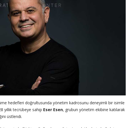
yüme hedefleri doğrultusunda yönetim kadrosunu deneyimli bir isimle
28 yıllık tecrübeye sahip
Eser Esen
, grubun yönetim ekibine katılarak
ini üstlendi.