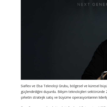
Siaflex ve Elsa Teknoloji Grubu, bölgesel ve küresel bü
güçlendirdiğini duyurdu. Bilişim teknolojileri sektöründe 
şirketin stratejik satış ve büyüme operasyonlarının liderliğ