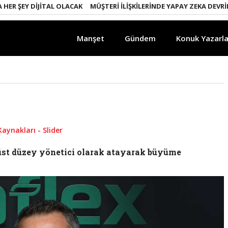
ŞEY DIJITAL OLACAK
MÜŞTERI İLIŞKILERINDE YAPAY ZEKA DEVRIMI
Manşet
Gündem
Konuk Yazarla
Kaynakları - Slider
i üst düzey yönetici olarak atayarak büyüme