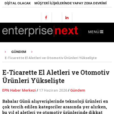
DIJITAL OLACAK
MÜŞTERI İLIŞKILERINDE YAPAY ZEKA DEVRIMI
EMLA
MENÜ
GÜNDEM
E-Ticarette El Aletleri ve Otomotiv Ürünleri Yükselişte
E-Ticarette El Aletleri ve Otomotiv
Ürünleri Yükselişte
EPN Haber Merkezi
/
17 Haziran 2026
/
Gündem
Babalar Günü alışverişlerinde teknoloji ürünleri en
çok tercih edilen kategoriler arasında yer alırken,
bu yıl el aletleri ve otomotiv ürünlerinde dikkat