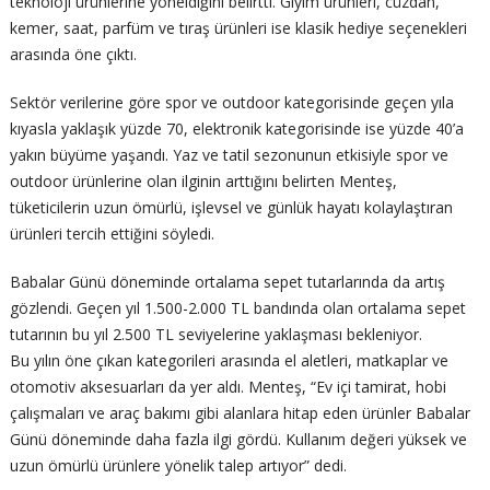
teknoloji ürünlerine yöneldiğini belirtti. Giyim ürünleri, cüzdan,
kemer, saat, parfüm ve tıraş ürünleri ise klasik hediye seçenekleri
arasında öne çıktı.
Sektör verilerine göre spor ve outdoor kategorisinde geçen yıla
kıyasla yaklaşık yüzde 70, elektronik kategorisinde ise yüzde 40’a
yakın büyüme yaşandı. Yaz ve tatil sezonunun etkisiyle spor ve
outdoor ürünlerine olan ilginin arttığını belirten Menteş,
tüketicilerin uzun ömürlü, işlevsel ve günlük hayatı kolaylaştıran
ürünleri tercih ettiğini söyledi.
Babalar Günü döneminde ortalama sepet tutarlarında da artış
gözlendi. Geçen yıl 1.500-2.000 TL bandında olan ortalama sepet
tutarının bu yıl 2.500 TL seviyelerine yaklaşması bekleniyor.
Bu yılın öne çıkan kategorileri arasında el aletleri, matkaplar ve
otomotiv aksesuarları da yer aldı. Menteş, “Ev içi tamirat, hobi
çalışmaları ve araç bakımı gibi alanlara hitap eden ürünler Babalar
Günü döneminde daha fazla ilgi gördü. Kullanım değeri yüksek ve
uzun ömürlü ürünlere yönelik talep artıyor” dedi.