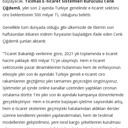
başlayacak.
Ticimax E-ticaret Sistemleri Kurucusu Cenk
Çiğdemli
, yılın son 2 ayında Türkiye genelinde e-ticaret sektörü
ciro beklentisinin 500 milyar TL olduğunu belirtti.
Genellikle tüm dünyada olduğu gibi ülkemizde de Ekim’in son
haftasından itibaren indirim furyasının başladığını ifade eden Cenk
Çiğdemli şunları aktardı:
“Ticaret Bakanlığı verilerine göre, 2021 yılı toplamında e-ticaret
hacmi yaklaşık 400 milyar TL’ye ulaşmıştı. Hem e-ticaret
sektöründe pazar dinamiklerinin hızlanması hem de enflasyonun
etkisiyle yılın son iki ayındaki Türkiye geneli e-ticaret ciro
rakamlarının geçtiğimiz yılın tamamını geçeceğini öngörüyoruz.
İşletmeler yıl içinde online kanallar üzerinden yaptıkları cironun
ortalama dörtte 1’ini yılın son iki ayındaki kampanya dönemlerinde
gerçekleştiriyor. Hem e-ticarete başlayan işletme sayısındaki artış,
hem e-ticaret sitelerinin geçmişteki hatalarından aldıkları dersler
üzerine kendilerini yeniden yapılandırmaları, hem de teslimat
modellerinin geliştirilmesi, yeni nesil kargo şirketlerinin kurulması