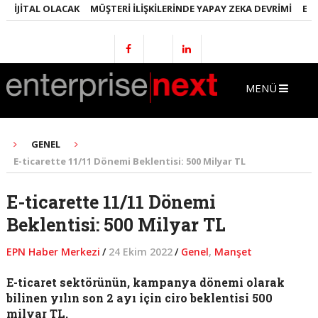
JITAL OLACAK
MÜŞTERI İLIŞKILERINDE YAPAY ZEKA DEVRIMI
EMLAKT
MENÜ
GENEL
E-ticarette 11/11 Dönemi Beklentisi: 500 Milyar TL
E-ticarette 11/11 Dönemi
Beklentisi: 500 Milyar TL
EPN Haber Merkezi
/
24 Ekim 2022
/
Genel
,
Manşet
E-ticaret sektörünün, kampanya dönemi olarak
bilinen yılın son 2 ayı için ciro beklentisi 500
milyar TL.