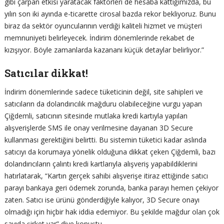
gibi çarpan etkisi yaratacak faktörleri de hesaba kattığımızda, bu
yılın son iki ayında e-ticarette cirosal bazda rekor bekliyoruz. Bunu
biraz da sektör oyuncularının verdiği kaliteli hizmet ve müşteri
memnuniyeti belirleyecek. İndirim dönemlerinde rekabet de
kızışıyor. Böyle zamanlarda kazananı küçük detaylar belirliyor.”
Satıcılar dikkat!
İndirim dönemlerinde sadece tüketicinin değil, site sahipleri ve
satıcıların da dolandırıcılık mağduru olabileceğine vurgu yapan
Çiğdemli, satıcının sitesinde mutlaka kredi kartıyla yapılan
alışverişlerde SMS ile onay verilmesine dayanan 3D Secure
kullanması gerektiğini belirtti. Bu sistemin tüketici kadar aslında
satıcıyı da korumaya yönelik olduğuna dikkat çeken Çiğdemli, bazı
dolandırıcıların çalıntı kredi kartlarıyla alışveriş yapabildiklerini
hatırlatarak, “Kartın gerçek sahibi alışverişe itiraz ettiğinde satıcı
parayı bankaya geri ödemek zorunda, banka parayı hemen çekiyor
zaten. Satıcı ise ürünü gönderdiğiyle kalıyor, 3D Secure onayı
olmadığı için hiçbir hak iddia edemiyor. Bu şekilde mağdur olan çok
sayıda şirket var” diye konuştu.