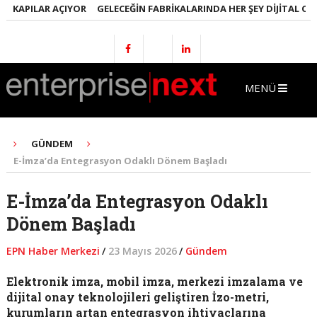
KAPILAR AÇIYOR
GELECEĞIN FABRIKALARINDA HER ŞEY DIJITAL OLACA
MENÜ
GÜNDEM
E-İmza’da Entegrasyon Odaklı Dönem Başladı
E-İmza’da Entegrasyon Odaklı
Dönem Başladı
EPN Haber Merkezi
/
23 Mayıs 2026
/
Gündem
Elektronik imza, mobil imza, merkezi imzalama ve
dijital onay teknolojileri geliştiren İzo-metri,
kurumların artan entegrasyon ihtiyaçlarına