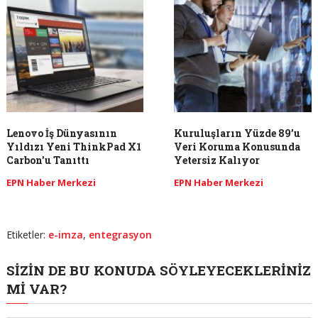
Lenovo İş Dünyasının
Kuruluşların Yüzde 89’u
Yıldızı Yeni ThinkPad X1
Veri Koruma Konusunda
Carbon’u Tanıttı
Yetersiz Kalıyor
EPN Haber Merkezi
EPN Haber Merkezi
Etiketler:
e-imza
,
entegrasyon
SIZIN DE BU KONUDA SÖYLEYECEKLERINIZ
MI VAR?