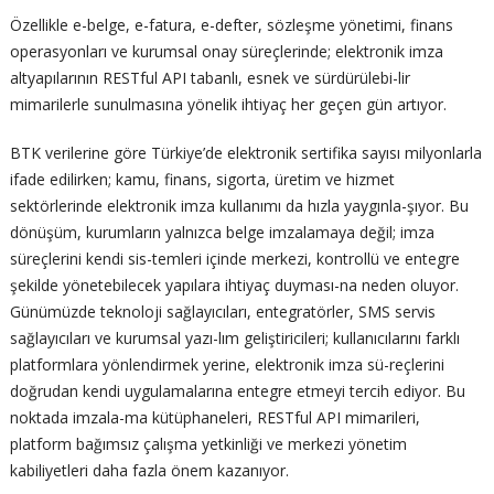
Özellikle e-belge, e-fatura, e-defter, sözleşme yönetimi, finans
operasyonları ve kurumsal onay süreçlerinde; elektronik imza
altyapılarının RESTful API tabanlı, esnek ve sürdürülebi-lir
mimarilerle sunulmasına yönelik ihtiyaç her geçen gün artıyor.
BTK verilerine göre Türkiye’de elektronik sertifika sayısı milyonlarla
ifade edilirken; kamu, finans, sigorta, üretim ve hizmet
sektörlerinde elektronik imza kullanımı da hızla yaygınla-şıyor. Bu
dönüşüm, kurumların yalnızca belge imzalamaya değil; imza
süreçlerini kendi sis-temleri içinde merkezi, kontrollü ve entegre
şekilde yönetebilecek yapılara ihtiyaç duyması-na neden oluyor.
Günümüzde teknoloji sağlayıcıları, entegratörler, SMS servis
sağlayıcıları ve kurumsal yazı-lım geliştiricileri; kullanıcılarını farklı
platformlara yönlendirmek yerine, elektronik imza sü-reçlerini
doğrudan kendi uygulamalarına entegre etmeyi tercih ediyor. Bu
noktada imzala-ma kütüphaneleri, RESTful API mimarileri,
platform bağımsız çalışma yetkinliği ve merkezi yönetim
kabiliyetleri daha fazla önem kazanıyor.