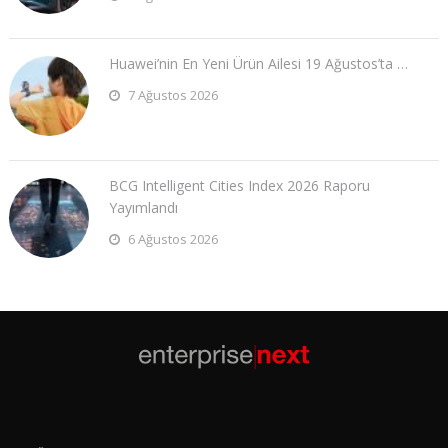
Huawei’nin En Yeni Ürün Ailesi 19 Ağustos’ta …
7 Ağustos 2026
BCG Intelligent Cities Index 2026 Raporu
Yayımlandı
6 Ağustos 2026