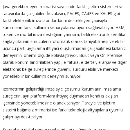
Java gerektirmeyen mimarisi sayesinde farklı işletim sistemleri ve
tarayıcılarda çalışabilen İmzalayıcı; PAdES, CAdES ve XAdES gibi
farklı elektronik imza standartlarını destekleyen yapısıyla
kurumların farklı kullanım senaryolarına uyum sağlayabiliyor. HSM,
token ve mo-bil imza desteğinin yanı sıra; farklı elektronik sertifika
sağlayıcılarının sürücülerini otomatik olarak tanıyabilmesi ve ek bir
üçüncü parti uygulama ihtiyacı oluşturmadan çalışabilmesi kullanıcı
deneyimini önemli ölçüde kolaylaştırıyor. Bulut veya On-Premise
olarak konum-landırılabilen yapı; e-fatura, e-defter, e-arşiv ve diğer
elektronik belge süreçlerinde güvenli, sürdürülebilir ve merkezi
yönetilebilir bir kullanım deneyimi sunuyor.
İzometri’nin geliştirdiği İmzalayıcı çözümü; kurumların imzalama
süreçlerini ayrı platform-lara ihtiyaç duymadan kendi iş akışları
içerisinde yönetebilmesine olanak tanıyor. Tarayıcı ve işletim
sistemi bağımsız mimarisi ise farklı teknolojik altyapılarla uyumlu
çalışmayı des-tekliyor.
Kurumların dijital operasyonlarında hız, güvenlik, mevzuat