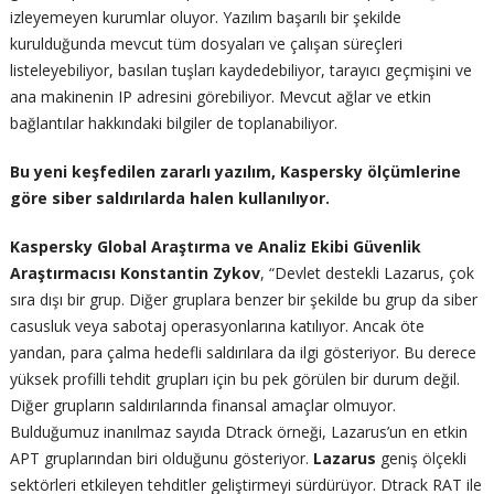
izleyemeyen kurumlar oluyor. Yazılım başarılı bir şekilde
kurulduğunda mevcut tüm dosyaları ve çalışan süreçleri
listeleyebiliyor, basılan tuşları kaydedebiliyor, tarayıcı geçmişini ve
ana makinenin IP adresini görebiliyor. Mevcut ağlar ve etkin
bağlantılar hakkındaki bilgiler de toplanabiliyor.
Bu yeni keşfedilen zararlı yazılım, Kaspersky ölçümlerine
göre siber saldırılarda halen kullanılıyor.
Kaspersky Global Araştırma ve Analiz Ekibi Güvenlik
Araştırmacısı Konstantin Zykov
, “Devlet destekli Lazarus, çok
sıra dışı bir grup. Diğer gruplara benzer bir şekilde bu grup da siber
casusluk veya sabotaj operasyonlarına katılıyor. Ancak öte
yandan, para çalma hedefli saldırılara da ilgi gösteriyor. Bu derece
yüksek profilli tehdit grupları için bu pek görülen bir durum değil.
Diğer grupların saldırılarında finansal amaçlar olmuyor.
Bulduğumuz inanılmaz sayıda Dtrack örneği, Lazarus’un en etkin
APT gruplarından biri olduğunu gösteriyor.
Lazarus
geniş ölçekli
sektörleri etkileyen tehditler geliştirmeyi sürdürüyor. Dtrack RAT ile