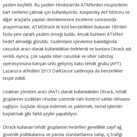
yazılım keşfetti. Bu yazılım Hindistan’da ATM’lerden müşterilerin
kart verilerini çalmak için kullanılıyordu. Kaspersky Atıf Motoru ve
diğer araçlarla yapılan derinlemesine inceleme sonrasında
araştırmacılar, ATMDtrack ile kod benzerlikleri bulunan 180’den
fazla yeni zararlı yazılım örneği buldu. Ancak bunların ATM’leri
hedef almadığı görüldü. Yazılımların işlevlerine bakıldığında
casusluk aracı olarak kullanıldıkları belirlendi ve bunlara Dtrack adı
verildi. Ayrıca, çok sayıda siber casusluk ve siber sabotaj
operasyonuna karışan ünlü gelişmiş kalıcı tehdit grubu (APT)
Lazarus’a atfedilen 2013 DarkSeoul saldırısıyla da benzerlikler
tespit edildi.
Uzaktan yönetim aracı (RAT) olarak kullanılabilen Dtrack, tehdit
gruplarının sızdıkları cihazlar üzerinde tam kontrol sahibi olmasını
sağlıyor. Suçlular dosya indirmek ve yüklemek, temel işlemler
başlatmak gibi farklı şeyler yapabiliyor.
Dtrack kullanan tehdit gruplarının hedefleri genellikle zayıf ağ
güvenlik politikalarına ve parola standartlarına sahip, iç trafiği