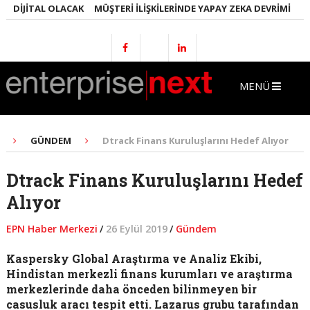
DIJITAL OLACAK
MÜŞTERI İLIŞKILERINDE YAPAY ZEKA DEVRIMI
EMLA
MENÜ
GÜNDEM
Dtrack Finans Kuruluşlarını Hedef Alıyor
Dtrack Finans Kuruluşlarını Hedef
Alıyor
EPN Haber Merkezi
/
26 Eylül 2019
/
Gündem
Kaspersky Global Araştırma ve Analiz Ekibi,
Hindistan merkezli finans kurumları ve araştırma
merkezlerinde daha önceden bilinmeyen bir
casusluk aracı tespit etti. Lazarus grubu tarafından