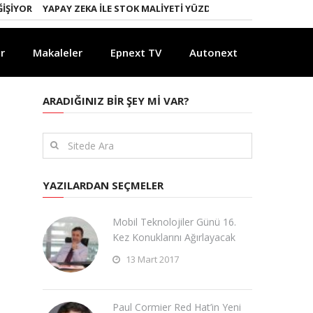
YOR
YAPAY ZEKA ILE STOK MALIYETI YÜZDE 20 DÜŞTÜ
MOBIL PAZA
r
Makaleler
Epnext TV
Autonext
ARADIĞINIZ BIR ŞEY MI VAR?
YAZILARDAN SEÇMELER
Mobil Teknolojiler Günü 16.
Kez Konuklarını Ağırlayacak
13 Mart 2017
Paul Cormier Red Hat’in Yeni