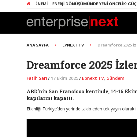
IK ÖĞRENME DÖNEMI
ENERJI DÖNÜŞÜMÜNDE YENI ÖNCELIK: GÜÇLÜ EL
ANA SAYFA
EPNEXT TV
Dreamforce 2025 İz
Dreamforce 2025 İzle
Fatih Sarı
/
17 Ekim 2025
/
Epnext TV
,
Gündem
ABD’nin San Francisco kentinde, 14-16 Ekim
kapılarını kapattı.
Etkinliği Türkiye’den yerinde takip eden tek yayın olarak i