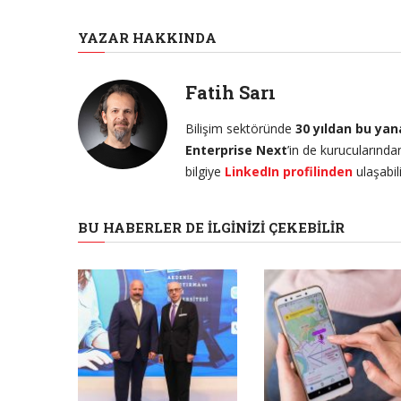
YAZAR HAKKINDA
Fatih Sarı
Bilişim sektöründe
30 yıldan bu ya
Enterprise Next
’in de kurucularınd
bilgiye
LinkedIn profilinden
ulaşabili
BU HABERLER DE İLGINIZI ÇEKEBILIR