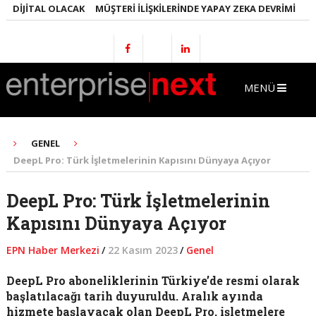
IJITAL OLACAK
MÜŞTERI İLIŞKILERINDE YAPAY ZEKA DEVRIMI
EMLAK
MENÜ
GENEL
DeepL Pro: Türk İşletmelerinin Kapısını Dünyaya Açıyor
DeepL Pro: Türk İşletmelerinin
Kapısını Dünyaya Açıyor
EPN Haber Merkezi
/
22 Kasım 2023
/
Genel
DeepL Pro aboneliklerinin Türkiye’de resmi olarak
başlatılacağı tarih duyuruldu. Aralık ayında
hizmete başlayacak olan DeepL Pro, işletmelere