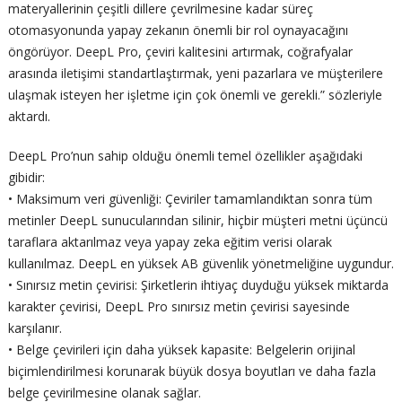
materyallerinin çeşitli dillere çevrilmesine kadar süreç
otomasyonunda yapay zekanın önemli bir rol oynayacağını
öngörüyor. DeepL Pro, çeviri kalitesini artırmak, coğrafyalar
arasında iletişimi standartlaştırmak, yeni pazarlara ve müşterilere
ulaşmak isteyen her işletme için çok önemli ve gerekli.” sözleriyle
aktardı.
DeepL Pro’nun sahip olduğu önemli temel özellikler aşağıdaki
gibidir:
• Maksimum veri güvenliği: Çeviriler tamamlandıktan sonra tüm
metinler DeepL sunucularından silinir, hiçbir müşteri metni üçüncü
taraflara aktarılmaz veya yapay zeka eğitim verisi olarak
kullanılmaz. DeepL en yüksek AB güvenlik yönetmeliğine uygundur.
• Sınırsız metin çevirisi: Şirketlerin ihtiyaç duyduğu yüksek miktarda
karakter çevirisi, DeepL Pro sınırsız metin çevirisi sayesinde
karşılanır.
• Belge çevirileri için daha yüksek kapasite: Belgelerin orijinal
biçimlendirilmesi korunarak büyük dosya boyutları ve daha fazla
belge çevirilmesine olanak sağlar.