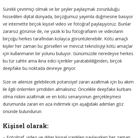
Sürekli çevrimiçi olmak ve bir şeyler paylaşmak zorunluluğu
hissedilen dijital dünyada, birçoğumuz yayımla düğmesine basıyor
ve internette birçok kişisel video ve fotoğraf paylaşıyoruz. Bunlar
zararsız görünse de, ne yazık ki bu fotoğrafların ve videoların
birçoğu herkes tarafından kolayca görüntülenebilir. Kötü amaçlı
kişiler her zaman bu görselleri ve mevcut teknolojiyi kötü amaçlar
için kullanmanın bir yolunu buluyor. Günümüzde neredeyse herkes
bu tür sahte ama ikna edici içerikler yaratabildiğinden, birçok
deepfake bu noktada devreye giriyor.
Size ve ailenize gelebilecek potansiyel zararı azaltmak için bu akım
ile ilgili önlemleri şimdiden almalısınız. Öncelikle deepfake kurbanı
olma riskini azaltmak ve en kötü senaryonun gerçekleşmesi
durumunda zararı en aza indirmek için aşağıdaki adımları göz
önünde bulundurun:
Kişisel olarak:
– Fotoğraf, video ve diğer kişisel içerikleri paylaşırken her zaman