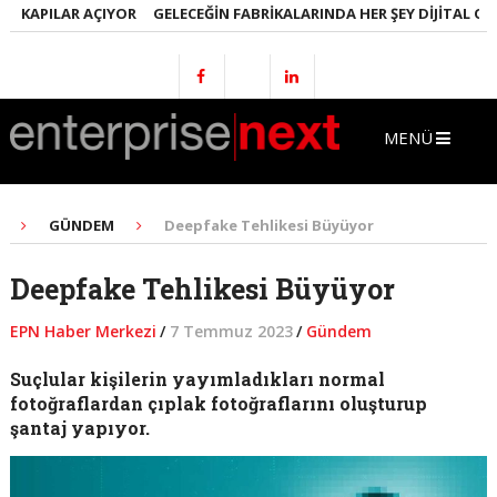
KAPILAR AÇIYOR
GELECEĞIN FABRIKALARINDA HER ŞEY DIJITAL OLACA
MENÜ
GÜNDEM
Deepfake Tehlikesi Büyüyor
Deepfake Tehlikesi Büyüyor
EPN Haber Merkezi
/
7 Temmuz 2023
/
Gündem
Suçlular kişilerin yayımladıkları normal
fotoğraflardan çıplak fotoğraflarını oluşturup
şantaj yapıyor.