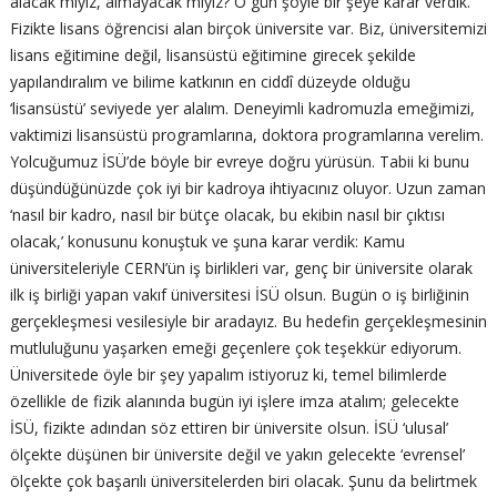
alacak mıyız, almayacak mıyız? O gün şöyle bir şeye karar verdik.
Fizikte lisans öğrencisi alan birçok üniversite var. Biz, üniversitemizi
lisans eğitimine değil, lisansüstü eğitimine girecek şekilde
yapılandıralım ve bilime katkının en ciddî düzeyde olduğu
‘lisansüstü’ seviyede yer alalım. Deneyimli kadromuzla emeğimizi,
vaktimizi lisansüstü programlarına, doktora programlarına verelim.
Yolcuğumuz İSÜ’de böyle bir evreye doğru yürüsün. Tabii ki bunu
düşündüğünüzde çok iyi bir kadroya ihtiyacınız oluyor. Uzun zaman
‘nasıl bir kadro, nasıl bir bütçe olacak, bu ekibin nasıl bir çıktısı
olacak,’ konusunu konuştuk ve şuna karar verdik: Kamu
üniversiteleriyle CERN’ün iş birlikleri var, genç bir üniversite olarak
ilk iş birliği yapan vakıf üniversitesi İSÜ olsun. Bugün o iş birliğinin
gerçekleşmesi vesilesiyle bir aradayız. Bu hedefin gerçekleşmesinin
mutluluğunu yaşarken emeği geçenlere çok teşekkür ediyorum.
Üniversitede öyle bir şey yapalım istiyoruz ki, temel bilimlerde
özellikle de fizik alanında bugün iyi işlere imza atalım; gelecekte
İSÜ, fizikte adından söz ettiren bir üniversite olsun. İSÜ ‘ulusal’
ölçekte düşünen bir üniversite değil ve yakın gelecekte ‘evrensel’
ölçekte çok başarılı üniversitelerden biri olacak. Şunu da belirtmek