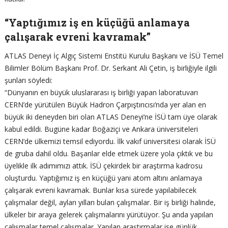
“Yaptığımız iş en küçüğü anlamaya
çalışarak evreni kavramak”
ATLAS Deneyi İç Algıç Sistemi Enstitü Kurulu Başkanı ve İSÜ Temel
Bilimler Bölüm Başkanı Prof. Dr. Serkant Ali Çetin, iş birliğiyle ilgili
şunları söyledi:
“Dünyanın en büyük uluslararası iş birliği yapan laboratuvarı
CERN’de yürütülen Büyük Hadron Çarpıştırıcısı’nda yer alan en
büyük iki deneyden biri olan ATLAS Deneyi’ne İSÜ tam üye olarak
kabul edildi. Bugüne kadar Boğaziçi ve Ankara üniversiteleri
CERN’de ülkemizi temsil ediyordu. İlk vakıf üniversitesi olarak İSÜ
de gruba dahil oldu. Başarılar elde etmek üzere yola çıktık ve bu
üyelikle ilk adımımızı attık. İSÜ çekirdek bir araştırma kadrosu
oluşturdu. Yaptığımız iş en küçüğü yani atom altını anlamaya
çalışarak evreni kavramak. Bunlar kısa sürede yapılabilecek
çalışmalar değil, ayları yılları bulan çalışmalar. Bir iş birliği halinde,
ülkeler bir araya gelerek çalışmalarını yürütüyor. Şu anda yapılan
çalışmalar temel çalışmalar. Yapılan araştırmalar ise günlük