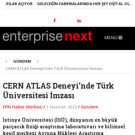
ILAR AÇIYOR
GELECEĞIN FABRIKALARINDA HER ŞEY DIJITAL OLACAK
MENÜ
GÜNDEM
CERN ATLAS Deneyi’nde Türk Üniversitesi İmzası
CERN ATLAS Deneyi’nde Türk
Üniversitesi İmzası
EPN Haber Merkezi
/
1 Haziran 2023
/
Gündem
İstinye Üniversitesi (İSÜ), dünyanın en büyük
parçacık fiziği araştırma laboratuvarı ve bilimsel
keşif merkezi Avrupa Nükleer Araştırma