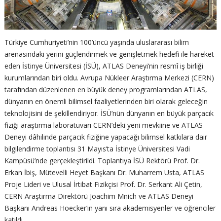
Türkiye Cumhuriyeti’nin 100’üncü yaşında uluslararası bilim
arenasındaki yerini güçlendirmek ve genişletmek hedefi ile hareket
eden İstinye Üniversitesi (İSÜ), ATLAS Deneyi’nin resmî iş birliği
kurumlarından biri oldu. Avrupa Nükleer Araştırma Merkezi (CERN)
tarafından düzenlenen en büyük deney programlarından ATLAS,
dünyanın en önemli bilimsel faaliyetlerinden biri olarak geleceğin
teknolojisini de şekillendiriyor. İSÜ’nün dünyanın en büyük parçacık
fiziği araştırma laboratuvarı CERN’deki yeni mevkiine ve ATLAS
Deneyi dâhilinde parçacık fiziğine yapacağı bilimsel katkılara dair
bilgilendirme toplantısı 31 Mayıs’ta İstinye Üniversitesi Vadi
Kampüsü’nde gerçekleştirildi. Toplantıya İSÜ Rektörü Prof. Dr.
Erkan İbiş, Mütevelli Heyet Başkanı Dr. Muharrem Usta, ATLAS
Proje Lideri ve Ulusal İrtibat Fizikçisi Prof. Dr. Serkant Ali Çetin,
CERN Araştırma Direktörü Joachim Mnich ve ATLAS Deneyi
Başkanı Andreas Hoecker’in yanı sıra akademisyenler ve öğrenciler
katıldı.