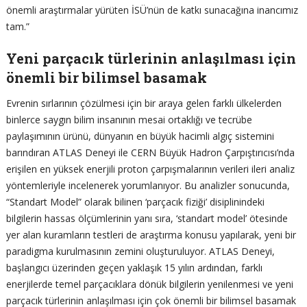
önemli araştırmalar yürüten İSÜ’nün de katkı sunacağına inancımız
tam.”
Yeni parçacık türlerinin anlaşılması için
önemli bir bilimsel basamak
Evrenin sırlarının çözülmesi için bir araya gelen farklı ülkelerden
binlerce saygın bilim insanının mesai ortaklığı ve tecrübe
paylaşımının ürünü, dünyanın en büyük hacimli algıç sistemini
barındıran ATLAS Deneyi ile CERN Büyük Hadron Çarpıştırıcısı’nda
erişilen en yüksek enerjili proton çarpışmalarının verileri ileri analiz
yöntemleriyle incelenerek yorumlanıyor. Bu analizler sonucunda,
“Standart Model” olarak bilinen ‘parçacık fiziği’ disiplinindeki
bilgilerin hassas ölçümlerinin yanı sıra, ‘standart model’ ötesinde
yer alan kuramların testleri de araştırma konusu yapılarak, yeni bir
paradigma kurulmasının zemini oluşturuluyor. ATLAS Deneyi,
başlangıcı üzerinden geçen yaklaşık 15 yılın ardından, farklı
enerjilerde temel parçacıklara dönük bilgilerin yenilenmesi ve yeni
parçacık türlerinin anlaşılması için çok önemli bir bilimsel basamak