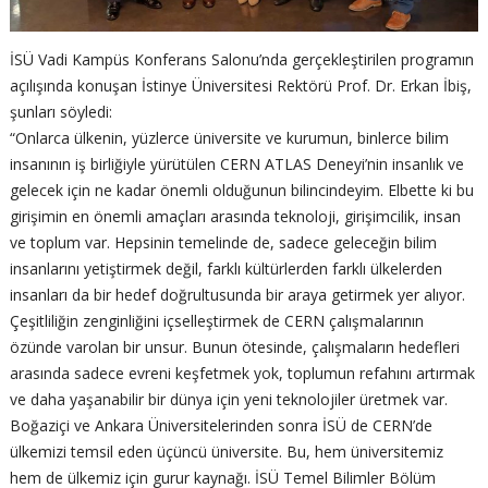
İSÜ Vadi Kampüs Konferans Salonu’nda gerçekleştirilen programın
açılışında konuşan İstinye Üniversitesi Rektörü Prof. Dr. Erkan İbiş,
şunları söyledi:
“Onlarca ülkenin, yüzlerce üniversite ve kurumun, binlerce bilim
insanının iş birliğiyle yürütülen CERN ATLAS Deneyi’nin insanlık ve
gelecek için ne kadar önemli olduğunun bilincindeyim. Elbette ki bu
girişimin en önemli amaçları arasında teknoloji, girişimcilik, insan
ve toplum var. Hepsinin temelinde de, sadece geleceğin bilim
insanlarını yetiştirmek değil, farklı kültürlerden farklı ülkelerden
insanları da bir hedef doğrultusunda bir araya getirmek yer alıyor.
Çeşitliliğin zenginliğini içselleştirmek de CERN çalışmalarının
özünde varolan bir unsur. Bunun ötesinde, çalışmaların hedefleri
arasında sadece evreni keşfetmek yok, toplumun refahını artırmak
ve daha yaşanabilir bir dünya için yeni teknolojiler üretmek var.
Boğaziçi ve Ankara Üniversitelerinden sonra İSÜ de CERN’de
ülkemizi temsil eden üçüncü üniversite. Bu, hem üniversitemiz
hem de ülkemiz için gurur kaynağı. İSÜ Temel Bilimler Bölüm