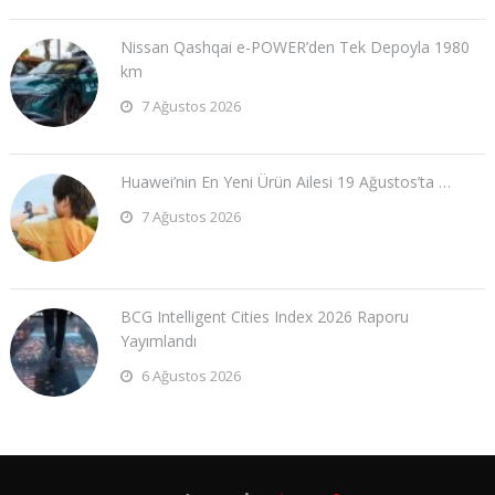
Nissan Qashqai e-POWER’den Tek Depoyla 1980
km
7 Ağustos 2026
Huawei’nin En Yeni Ürün Ailesi 19 Ağustos’ta …
7 Ağustos 2026
BCG Intelligent Cities Index 2026 Raporu
Yayımlandı
6 Ağustos 2026