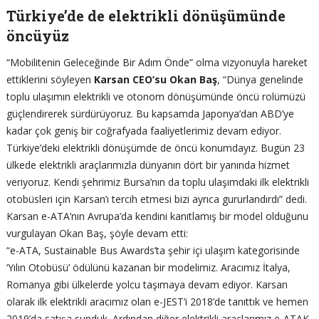
Türkiye’de de elektrikli dönüşümünde
öncüyüz
“Mobilitenin Geleceğinde Bir Adım Önde” olma vizyonuyla hareket
ettiklerini söyleyen
Karsan CEO’su Okan Baş
, “Dünya genelinde
toplu ulaşımın elektrikli ve otonom dönüşümünde öncü rolümüzü
güçlendirerek sürdürüyoruz. Bu kapsamda Japonya’dan ABD’ye
kadar çok geniş bir coğrafyada faaliyetlerimiz devam ediyor.
Türkiye’deki elektrikli dönüşümde de öncü konumdayız. Bugün 23
ülkede elektrikli araçlarımızla dünyanın dört bir yanında hizmet
veriyoruz. Kendi şehrimiz Bursa’nın da toplu ulaşımdaki ilk elektrikli
otobüsleri için Karsan’ı tercih etmesi bizi ayrıca gururlandırdı” dedi.
Karsan e-ATA’nın Avrupa’da kendini kanıtlamış bir model olduğunu
vurgulayan Okan Baş, şöyle devam etti:
“e-ATA, Sustainable Bus Awards’ta şehir içi ulaşım kategorisinde
‘Yılın Otobüsü’ ödülünü kazanan bir modelimiz. Aracımız İtalya,
Romanya gibi ülkelerde yolcu taşımaya devam ediyor. Karsan
olarak ilk elektrikli aracımız olan e-JEST’i 2018’de tanıttık ve hemen
2019’da satışa sunduk. Ardından diğer elektrikli araçlarımız e-ATAK