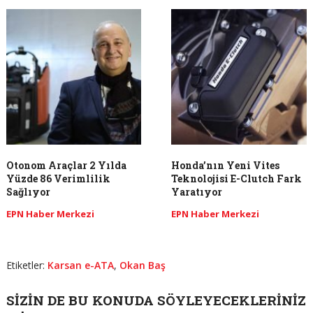
Otonom Araçlar 2 Yılda
Honda’nın Yeni Vites
Yüzde 86 Verimlilik
Teknolojisi E-Clutch Fark
Sağlıyor
Yaratıyor
EPN Haber Merkezi
EPN Haber Merkezi
Etiketler:
Karsan e-ATA
,
Okan Baş
SIZIN DE BU KONUDA SÖYLEYECEKLERINIZ