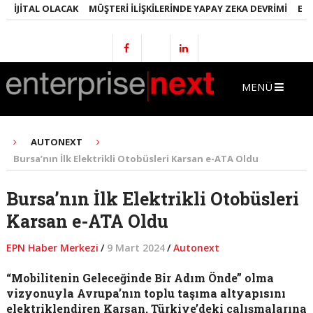
JITAL OLACAK
MÜŞTERI İLIŞKILERINDE YAPAY ZEKA DEVRIMI
EMLAKT
MENÜ
AUTONEXT
Bursa’nın İlk Elektrikli Otobüsleri Karsan e-ATA Oldu
Bursa’nın İlk Elektrikli Otobüsleri
Karsan e-ATA Oldu
EPN Haber Merkezi
/
9 Mart 2024
/
Autonext
“Mobilitenin Geleceğinde Bir Adım Önde” olma
vizyonuyla Avrupa’nın toplu taşıma altyapısını
elektriklendiren Karsan, Türkiye’deki çalışmalarına