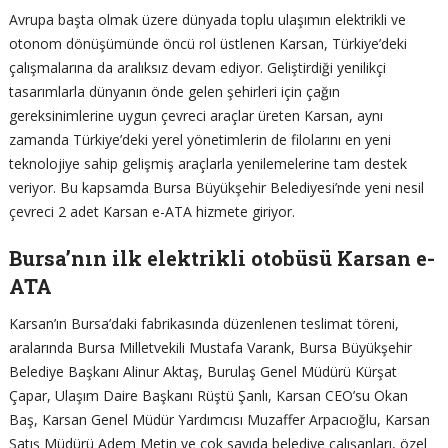
Avrupa başta olmak üzere dünyada toplu ulaşımın elektrikli ve
otonom dönüşümünde öncü rol üstlenen Karsan, Türkiye’deki
çalışmalarına da aralıksız devam ediyor. Geliştirdiği yenilikçi
tasarımlarla dünyanın önde gelen şehirleri için çağın
gereksinimlerine uygun çevreci araçlar üreten Karsan, aynı
zamanda Türkiye’deki yerel yönetimlerin de filolarını en yeni
teknolojiye sahip gelişmiş araçlarla yenilemelerine tam destek
veriyor. Bu kapsamda Bursa Büyükşehir Belediyesi’nde yeni nesil
çevreci 2 adet Karsan e-ATA hizmete giriyor.
Bursa’nın ilk elektrikli otobüsü Karsan e-
ATA
Karsan’ın Bursa’daki fabrikasında düzenlenen teslimat töreni,
aralarında Bursa Milletvekili Mustafa Varank, Bursa Büyükşehir
Belediye Başkanı Alinur Aktaş, Burulaş Genel Müdürü Kürşat
Çapar, Ulaşım Daire Başkanı Rüştü Şanlı, Karsan CEO’su Okan
Baş, Karsan Genel Müdür Yardımcısı Muzaffer Arpacıoğlu, Karsan
Satış Müdürü Adem Metin ve çok sayıda belediye çalışanları, özel