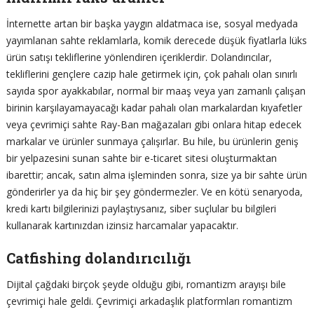
İnternette artan bir başka yaygın aldatmaca ise, sosyal medyada
yayımlanan sahte reklamlarla, komik derecede düşük fiyatlarla lüks
ürün satışı tekliflerine yönlendiren içeriklerdir. Dolandırıcılar,
tekliflerini gençlere cazip hale getirmek için, çok pahalı olan sınırlı
sayıda spor ayakkabılar, normal bir maaş veya yarı zamanlı çalışan
birinin karşılayamayacağı kadar pahalı olan markalardan kıyafetler
veya çevrimiçi sahte Ray-Ban mağazaları gibi onlara hitap edecek
markalar ve ürünler sunmaya çalışırlar. Bu hile, bu ürünlerin geniş
bir yelpazesini sunan sahte bir e-ticaret sitesi oluşturmaktan
ibarettir; ancak, satın alma işleminden sonra, size ya bir sahte ürün
gönderirler ya da hiç bir şey göndermezler. Ve en kötü senaryoda,
kredi kartı bilgilerinizi paylaştıysanız, siber suçlular bu bilgileri
kullanarak kartınızdan izinsiz harcamalar yapacaktır.
Catfishing dolandırıcılığı
Dijital çağdaki birçok şeyde olduğu gibi, romantizm arayışı bile
çevrimiçi hale geldi. Çevrimiçi arkadaşlık platformları romantizm