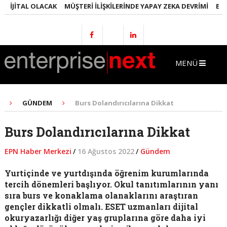
JITAL OLACAK
MÜŞTERI İLIŞKILERINDE YAPAY ZEKA DEVRIMI
EMLAKT
MENÜ
GÜNDEM
Burs Dolandırıcılarına Dikkat
Burs Dolandırıcılarına Dikkat
EPN Haber Merkezi
/
16 Ağustos 2022
/
Gündem
Yurtiçinde ve yurtdışında öğrenim kurumlarında
tercih dönemleri başlıyor. Okul tanıtımlarının yanı
sıra burs ve konaklama olanaklarını araştıran
gençler dikkatli olmalı. ESET uzmanları dijital
okuryazarlığı diğer yaş gruplarına göre daha iyi