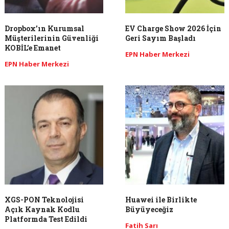
Dropbox’ın Kurumsal
EV Charge Show 2026 İçin
Müşterilerinin Güvenliği
Geri Sayım Başladı
KOBİL’e Emanet
EPN Haber Merkezi
EPN Haber Merkezi
XGS-PON Teknolojisi
Huawei ile Birlikte
Açık Kaynak Kodlu
Büyüyeceğiz
Platformda Test Edildi
Fatih Sarı