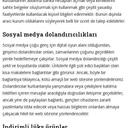
kurbanlarının adlarına banka hesapları açmak veya kimliklerini
sahte belgeler oluşturmak için kullanmak gibi çeşitli yasadışı
faaliyetlerde kullanılacak kişisel bilgileri edinmektir. Bunun dışında
aracı kurum olduklarını söyleyerek belli bir ücret de talep edebilirler.
Sosyal medya dolandırıcılıkları
Sosyal medya çoğu genç için dijital oyun alanı olduğundan,
girişimci dolandırıcılar onları, zamanlarının çoğunu geçirdikleri
yerde hedeflemeye çalışırlar. Sosyal medya dolandırıcılığı çeşitli
şekil ve boyutlarda olabilir. Ünlülerle ilgili şok edici başlıkları olan
kısa makalelere bağlantılar gibi görünür. Ancak, böyle bir
bağlantıya tıklayınca, kötü amaçlı bir web sitesine yönlendirilirsiniz.
Dolandırıcılar kurbanlarıyla yarışmalara veya çekilişlere katılma
teklifleri içeren mesajlar aracılığıyla doğrudan iletişime geçebilirler,
ancak yine de paylaşılan bağlantı, gençleri cihazlarını zararlı
yazılımlarla istila edecek veya hassas bilgilerini onlardan almaya
çalışacak hileli bir web sitesine yönlendirecektir.
İndirimli lüks ürünler