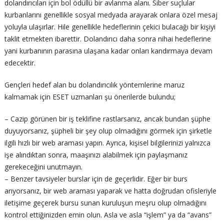
dolandırıcıları için bol ödüllü bir avlanma alanı. Siber suçlular
kurbanlarını genellikle sosyal medyada arayarak onlara özel mesaj
yoluyla ulaşırlar. Hile genellikle hedeflerinin çekici bulacağı bir kişiyi
taklit etmekten ibarettir. Dolandırıcı daha sonra nihai hedeflerine
yani kurbanının parasına ulaşana kadar onları kandırmaya devam
edecektir.
Gençleri hedef alan bu dolandırıcılık yöntemlerine maruz
kalmamak için ESET uzmanları şu önerilerde bulundu;
– Cazip görünen bir iş teklifine rastlarsanız, ancak bundan şüphe
duyuyorsanız, şüpheli bir şey olup olmadığını görmek için şirketle
ilgili hızlı bir web araması yapın. Ayrıca, kişisel bilgilerinizi yalnızca
işe alındıktan sonra, maaşınızı alabilmek için paylaşmanız
gerekeceğini unutmayın.
– Benzer tavsiyeler burslar için de geçerlidir. Eğer bir burs
arıyorsanız, bir web araması yaparak ve hatta doğrudan ofisleriyle
iletişime geçerek bursu sunan kuruluşun meşru olup olmadığını
kontrol ettiğinizden emin olun. Asla ve asla “işlem” ya da “avans”