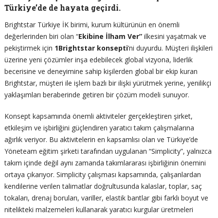
Türkiye’de de hayata geçirdi.
Brightstar Türkiye İK birimi, kurum kültürünün en önemli
değerlerinden biri olan “
Ekibine İlham Ver”
ilkesini yaşatmak ve
pekiştirmek için
1Brightstar konsepti
’ni duyurdu. Müşteri ilişkileri
üzerine yeni çözümler inşa edebilecek global vizyona, liderlik
becerisine ve deneyimine sahip kişilerden global bir ekip kuran
Brightstar, müşteri ile işlem bazlı bir ilişki yürütmek yerine, yenilikçi
yaklaşımları beraberinde getiren bir çözüm modeli sunuyor.
Konsept kapsamında önemli aktiviteler gerçekleştiren şirket,
etkileşim ve işbirliğini güçlendiren yaratıcı takım çalışmalarına
ağırlık veriyor. Bu aktivitelerin en kapsamlısı olan ve Türkiye’de
Yöneteam eğitim şirketi tarafından uygulanan “Simplicity”, yalnızca
takım içinde değil aynı zamanda takımlararası işbirliğinin önemini
ortaya çıkarıyor. Simplicity çalışması kapsamında, çalışanlardan
kendilerine verilen talimatlar doğrultusunda kalaslar, toplar, saç
tokaları, drenaj boruları, variller, elastik bantlar gibi farklı boyut ve
nitelikteki malzemeleri kullanarak yaratıcı kurgular üretmeleri