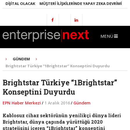
DIJITAL OLACAK
MÜŞTERI İLIŞKILERINDE YAPAY ZEKA DEVRIMI
EMLA
MENÜ
GÜNDEM
Brightstar Türkiye “1Brightstar” Konseptini Duyurdu
Brightstar Türkiye “1Brightstar”
Konseptini Duyurdu
EPN Haber Merkezi
/
1 Aralık 2016
/
Gündem
Kablosuz cihaz sektörünün yenilikçi dünya lideri
Brightstar, dünya çapında yürüttüğü 2020
stratejisini içeren
“1Brightstar” konseptini