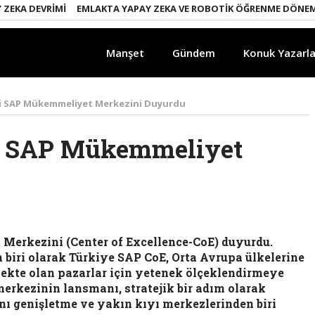
 DEVRIMI
EMLAKTA YAPAY ZEKA VE ROBOTIK ÖĞRENME DÖNEMI
EN
Manşet
Gündem
Konuk Yazarla
ni SAP Mükemmeliyet Merkezini Duyurdu
ni SAP Mükemmeliyet
Merkezini (Center of Excellence-CoE) duyurdu.
 biri olarak Türkiye SAP CoE, Orta Avrupa ülkelerine
te olan pazarlar için yetenek ölçeklendirmeye
kezinin lansmanı, stratejik bir adım olarak
ı genişletme ve yakın kıyı merkezlerinden biri