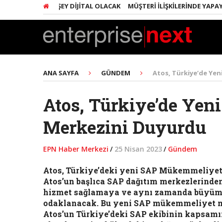
RINDA HER ŞEY DIJITAL OLACAK
MÜŞTERI İLIŞKILERINDE YAPAY ZEKA
ANA SAYFA
GÜNDEM
Atos, Türkiye’de Ye
Atos, Türkiye’de Ye
Merkezini Duyurdu
EPN Haber Merkezi
/
25 Nisan 2023
/
Gündem
Atos, Türkiye’deki yeni SAP Mükemmeliyet 
Atos’un başlıca SAP dağıtım merkezlerinden
hizmet sağlamaya ve aynı zamanda büyümek
odaklanacak. Bu yeni SAP mükemmeliyet mer
Atos’un Türkiye’deki SAP ekibinin kapsamın