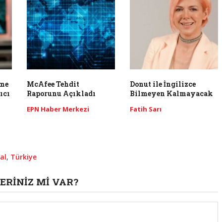
rme
McAfee Tehdit
Donut ile İngilizce
ıcı
Raporunu Açıkladı
Bilmeyen Kalmayacak
EPN Haber Merkezi
Fatih Sarı
al
,
Türkiye
ERINIZ MI VAR?