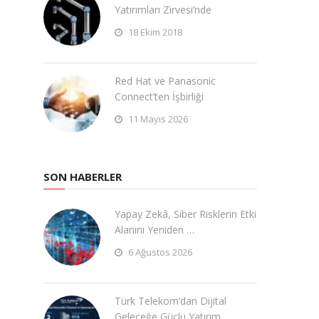
Yatırımları Zirvesi’nde
18 Ekim 2018
Red Hat ve Panasonic
Connect’ten İşbirliği
11 Mayıs 2026
SON HABERLER
Yapay Zekâ, Siber Risklerin Etki
Alanını Yeniden …
6 Ağustos 2026
Türk Telekom’dan Dijital
Geleceğe Güçlü Yatırım