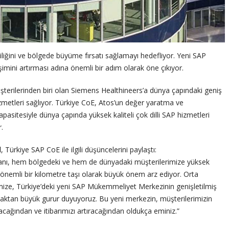
liliğini ve bölgede büyüme fırsatı sağlamayı hedefliyor. Yeni SAP
şimini artırması adına önemli bir adım olarak öne çıkıyor.
terilerinden biri olan Siemens Healthineers’a dünya çapındaki geniş
etleri sağlıyor. Türkiye CoE, Atos’un değer yaratma ve
apasitesiyle dünya çapında yüksek kaliteli çok dilli SAP hizmetleri
.
l
, Türkiye SAP CoE ile ilgili düşüncelerini paylaştı:
anı, hem bölgedeki ve hem de dünyadaki müşterilerimize yüksek
 önemli bir kilometre taşı olarak büyük önem arz ediyor. Orta
mize, Türkiye’deki yeni SAP Mükemmeliyet Merkezinin genişletilmiş
nmaktan büyük gurur duyuyoruz. Bu yeni merkezin, müşterilerimizin
cağından ve itibarımızı artıracağından oldukça eminiz.”