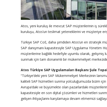
Atos, yeni kuruluş ile mevcut SAP müşterilerinin iş sürek
kuruluşu, Atos’un teslimat yeteneklerini ve müşteriye eri
Türkiye SAP CoE, daha şimdiden Atos’un en stratejik müş
SAP danışmanı kapasitesiyle SAP Uygulama Yönetim Hizm
müşterilerine bağlılık hedefiyle uyumlu olarak, gelişmiş k
sunmak için tam donanımlı bir mükemmeliyet merkezidir
Atos Türkiye SAP Uygulamaları Başkanı Şule Topa
“Türkiye’deki yeni SAP Mükemmeliyet Merkezinin lansm
kaliteli SAP hizmetleri sunma yolculuğumuzda bizim için
Avrupa’daki ve büyümekte olan pazarlardaki müşterileri
kapasitesiyle en son dijital çözümleri ve hizmetleri su
gelişen ihtiyaçlarını karşılamaya devam etmemizi sağlaya