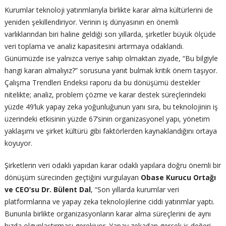
Kurumlar teknoloji yatırımlarıyla birlikte karar alma kültürlerini de
yeniden şekillendiriyor. Verinin iş dünyasının en önemli
varlıklarından biri haline geldiği son yıllarda, şirketler büyük ölçüde
veri toplama ve analiz kapasitesini artırmaya odaklandı.
Günümüzde ise yalnızca veriye sahip olmaktan ziyade, “Bu bilgiyle
hangi kararı almalıyız?” sorusuna yanıt bulmak kritik önem taşıyor.
Çalışma Trendleri Endeksi raporu da bu dönüşümü destekler
nitelikte; analiz, problem çözme ve karar destek süreçlerindeki
yüzde 49’luk yapay zeka yoğunluğunun yanı sıra, bu teknolojinin iş
üzerindeki etkisinin yüzde 67’sinin organizasyonel yapı, yönetim
yaklaşımı ve şirket kültürü gibi faktörlerden kaynaklandığını ortaya
koyuyor.
Şirketlerin veri odaklı yapıdan karar odaklı yapılara doğru önemli bir
dönüşüm sürecinden geçtiğini vurgulayan
Obase Kurucu Ortağı
ve CEO’su Dr. Bülent Dal
, “Son yıllarda kurumlar veri
platformlarına ve yapay zeka teknolojilerine ciddi yatırımlar yaptı.
Bununla birlikte organizasyonların karar alma süreçlerini de aynı
hızda olgunlaştırması gerekiyor. Yapay zekadan gerçek iş değeri