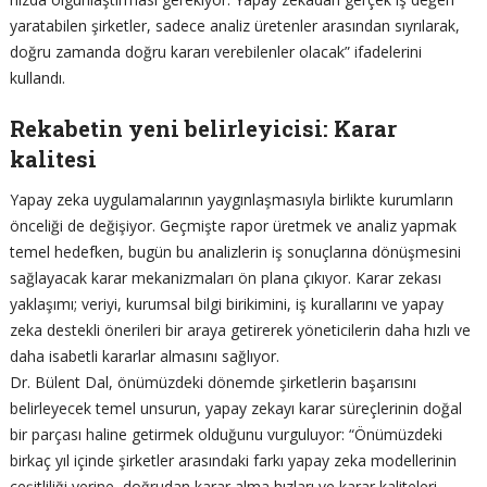
yaratabilen şirketler, sadece analiz üretenler arasından sıyrılarak,
doğru zamanda doğru kararı verebilenler olacak” ifadelerini
kullandı.
Rekabetin yeni belirleyicisi: Karar
kalitesi
Yapay zeka uygulamalarının yaygınlaşmasıyla birlikte kurumların
önceliği de değişiyor. Geçmişte rapor üretmek ve analiz yapmak
temel hedefken, bugün bu analizlerin iş sonuçlarına dönüşmesini
sağlayacak karar mekanizmaları ön plana çıkıyor. Karar zekası
yaklaşımı; veriyi, kurumsal bilgi birikimini, iş kurallarını ve yapay
zeka destekli önerileri bir araya getirerek yöneticilerin daha hızlı ve
daha isabetli kararlar almasını sağlıyor.
Dr. Bülent Dal, önümüzdeki dönemde şirketlerin başarısını
belirleyecek temel unsurun, yapay zekayı karar süreçlerinin doğal
bir parçası haline getirmek olduğunu vurguluyor: “Önümüzdeki
birkaç yıl içinde şirketler arasındaki farkı yapay zeka modellerinin
çeşitliliği yerine, doğrudan karar alma hızları ve karar kaliteleri