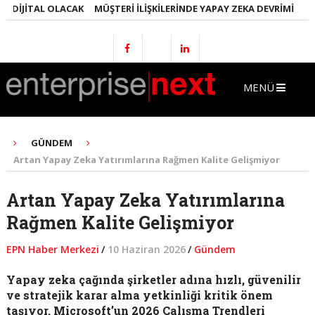
DIJITAL OLACAK
MÜŞTERI İLIŞKILERINDE YAPAY ZEKA DEVRIMI
EMLA
MENÜ
GÜNDEM
Artan Yapay Zeka Yatırımlarına Rağmen Kalite Gelişmiyor
Artan Yapay Zeka Yatırımlarına
Rağmen Kalite Gelişmiyor
EPN Haber Merkezi
/
10 Haziran 2026
/
Gündem
Yapay zeka çağında şirketler adına hızlı, güvenilir
ve stratejik karar alma yetkinliği kritik önem
taşıyor. Microsoft’un 2026 Çalışma Trendleri