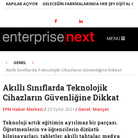
KAPILAR AÇIYOR
GELECEĞIN FABRIKALARINDA HER ŞEY DIJITAL OLACA
MENÜ
GENEL
Akıllı Sınıflarda Teknolojik Cihazların Güvenliğine Dikkat
Akıllı Sınıflarda Teknolojik
Cihazların Güvenliğine Dikkat
EPN Haber Merkezi
/
23 Eylül 2021
/
Genel
,
Manşet
Teknoloji artık eğitimin ayrılmaz bir parçası.
Öğretmenlerin ve öğrencilerin dizüstü
bilgisayarları, tabletler, akıllı tahtalar, medya