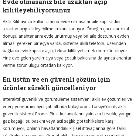
Evde olmasanız bile uzaktan açıp
kilitleyebiliyorsunuz
Akıllı Kilit ayrıca kullanıcılarına evde olmasalar bile kapı kilidini
uzaktan açıp kilitleyebilme imkanı sunuyor. Örneğin çocuklar okul
dönüşü anahtarlarını evde unutmuş veya bir aile dostunun evden
alması gereken bir eşya varsa, sisteme akıllı telefonu üzerinden
bağlanıp evin kapısını açıp, tekrar kilitleyebilmek mümkün oluyor.
Yine eve gelen yardımcıya veya çocuk bakıcısına da ayrıca anahtar
verme zorunluluğu ortadan kalkıyor.
En üstün ve en güvenli çözüm için
ürünler sürekli güncelleniyor
İnteraktif güvenlik ve görüntüleme sistemleri, akıllı ev çözümleri ve
enerji yönetimini aynı çatı altında buluşturan, Türkiye’nin ilk akıllı
güvenlik sistemi Pronet Plus, kullanıcılarını yalnızca hırsızlık, yangın,
gaz kaçağı, su baskını veya acil sağlık gibi tehlikelere karşı
korumuyor, onların hayatlarındaki kişisel ihtiyaçlarına göre farklı
çözümler de sunuyor. Pronet ekibi, firmanın mevcut çözümleri