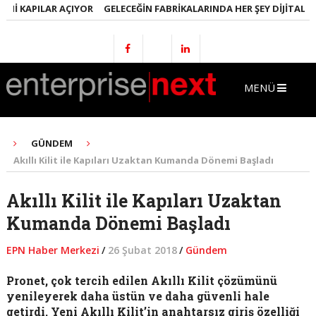
I KAPILAR AÇIYOR
GELECEĞIN FABRIKALARINDA HER ŞEY DIJITAL OLA
MENÜ
GÜNDEM
Akıllı Kilit ile Kapıları Uzaktan Kumanda Dönemi Başladı
Akıllı Kilit ile Kapıları Uzaktan
Kumanda Dönemi Başladı
EPN Haber Merkezi
/
26 Şubat 2018
/
Gündem
Pronet, çok tercih edilen Akıllı Kilit çözümünü
yenileyerek daha üstün ve daha güvenli hale
getirdi. Yeni Akıllı Kilit’in anahtarsız giriş özelliği