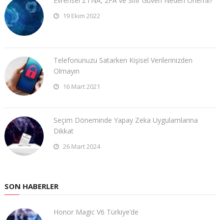
Evrensel ZTNA, 2FA ve Sıfır Güven Neden Önemli?
19 Ekim 2022
Telefonunuzu Satarken Kişisel Verilerinizden
Olmayın
16 Mart 2021
Seçim Döneminde Yapay Zeka Uygulamlarına
Dikkat
26 Mart 2024
SON HABERLER
Honor Magic V6 Türkiye’de